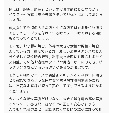
例えば「胸囲、胴囲」というのは具体的にどこなのか？
イラストや写真に線や矢印を描いて具体的に示してあげま
しょう。
成人女性でも胸の大きな方と小さな方では計る部位も違う
でしょうし、ブラを付けている時とヌード時では計る場所
も変わってくるでしょう。
その他、お子様の場合、体格の大きな女性や男性の場合、
太っている方、痩せている方、激しい演奏やダンスなど大
きく激しく動く時の衣装、将来太った際にも着られるサイ
ズ調整、その他お客様のタイプや用途、ゆったり好き、ピ
ッタリ好きなどいろいろ違いがあるのが現実です。
そうした細かなニーズや要望までキチンとていねいに聞き
とり確認できるような採寸質問票や採寸説明動画があれ
ば、不安なお客様が減って安心して採寸できるようになる
と思います。
今のような雑な写真だけでなく、大きく解像度の高い写真
とメジャー、巻き尺、紐などでの正しく安心な計り方、一
人でも計れる方法と、家族や友人など他の誰かに計っても