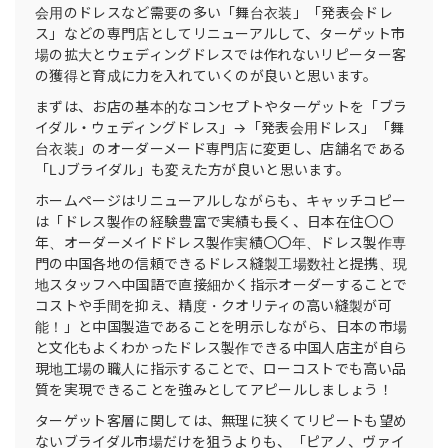
会用のドレスなど需要の多い「舞台衣装」「発表会ドレ
ス」などの専門店としてリニューアルして、ターゲット市
場の拡大とウェディングドレスでは作れないリピーター客
の獲得と育成に力を入れていくのが良いと思います。
まずは、お店の基本的なコンセプトやターゲットを「ブラ
イダル・ウェディングドレス」→「発表会用ドレス」「舞
台衣装」のオーダーメード専門店に変更し、店舗名である
「LJブライダル」も変えた方が良いと思います。
ホームページはリニューアルしながらも、キャッチコピー
は「ドレス製作の経験豊富で実績も長く、日本在住〇〇
年、オーダーメイドドレス製作実績〇〇年、ドレス製作専
門の中国各地の信頼できるドレス縫製工場数社と提携、現
地スタッフへ中国語で直接細かく指示オーダーすることで
コストや手間を抑え、精度・クオリティの高い縫製が可
能！」と中国製造であることを明示しながら、日本の市場
と文化もよくわかったドレス製作できる中国人店主が自ら
現地工場の職人に指示することで、ローコストでも高い品
質を実現できることを強みとしてアピールしましょう！
ターゲット客層に関しては、無理に狭くてリピートも望め
ないブライダル市場だけを狙うよりも、「ピアノ、ヴァイ