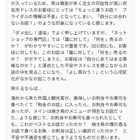
が入っているため、実は需要が多く注文の可能性が高い衣
装用ドレスのお客様にとっては「ちょっと違うお店？ ブ
ライダルの情報は不要」となってしまい、「自分には合わ
ないお店？」のような印象になっていると感じます。
「ダメ出し！道場」でよく申し上げていますが、「ネット
ショップの専門店」では「誰に対して」「何を」売るの
か？ がわかりやすいことが重要です。SEO的にも、お客
様に対しても、このお店は「誰に対して」「何を」売るの
か？ がボケてしまうと、お客様は「自分にあてはまる情
報なのか？」と漠然とした不安やストレスを感じながらお
店の中を見ることになり、「よし買おう！」という心理変
化がなかなか起こりません。
例えるならば…
海外から来た外国人観光客が、美味しいお刺身やお寿司を
食べたくて「和食のお店」に入ったら、お刺身やお寿司も
あったが、メインは焼き鳥のメニューが得意なお店だっ
た…ような感じで、お刺身やお寿司も食べられたとして
も、これがベストなお店だったのか？ 焼き鳥の煙の香る
お店で食べるお魚・お刺身は正しい選択だったのか？ と
不安や不満足を感じてしまうようなものだと思います。