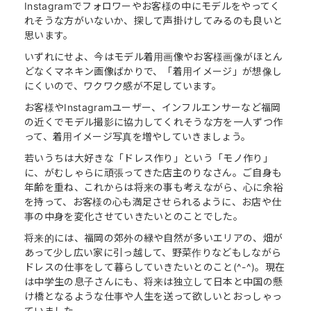
Instagramでフォロワーやお客様の中にモデルをやってく
れそうな方がいないか、探して声掛けしてみるのも良いと
思います。
いずれにせよ、今はモデル着用画像やお客様画像がほとん
どなくマネキン画像ばかりで、「着用イメージ」が想像し
にくいので、ワクワク感が不足しています。
お客様やInstagramユーザー、インフルエンサーなど福岡
の近くでモデル撮影に協力してくれそうな方を一人ずつ作
って、着用イメージ写真を増やしていきましょう。
若いうちは大好きな「ドレス作り」という「モノ作り」
に、がむしゃらに頑張ってきた店主のりなさん。ご自身も
年齢を重ね、これからは将来の事も考えながら、心に余裕
を持って、お客様の心も満足させられるように、お店や仕
事の中身を変化させていきたいとのことでした。
将来的には、福岡の郊外の緑や自然が多いエリアの、畑が
あって少し広い家に引っ越して、野菜作りなどもしながら
ドレスの仕事をして暮らしていきたいとのこと(^-^)。現在
は中学生の息子さんにも、将来は独立して日本と中国の懸
け橋となるような仕事や人生を送って欲しいとおっしゃっ
ていました。