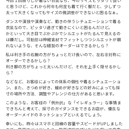
今回１回限りしか着ない衣装なら、今のサイズピッタリで良い
と思うけど、これから何年も何度も着て行く服だと、少しずつ
太って大きくなってもサイズの微調整ができないと困るなぁ。
ダンスや演技や演奏など、動きの伴うシチュエーションで着る
衣装なので、ピッタリ過ぎて動きにくいと困るんだけど。
かといって大き目でぶかぶかでシルエットがたるんで見えるの
は嫌だし。可動部は伸縮素材でフィットしつつシルエットが崩
れないような、そんな縫製のオーダーはできるかしら？
私は利き手の右腕の方がちょっとだけ長いので、左右非対称に
オーダーできるかしら？
利き脚の方がちょっと太いんだけど、それを上手く隠せるかし
ら？
などなど、お客様によっての体系の個性や着るシチュエーショ
ン、また、きつめが好き、緩めが好きなどの好みによっても採
寸の場所や方法、調整やアレンジの仕方があると思います。
このような、お客様の「例外的」な「イレギュラー」な事情ま
できちんと考えて、採寸のガイダンスをできるお店が、優良な
オーダーメイドのネットショップといえるでしょう。
幸いにも、昨今はスマホと回線の容量やスピードがUPしました