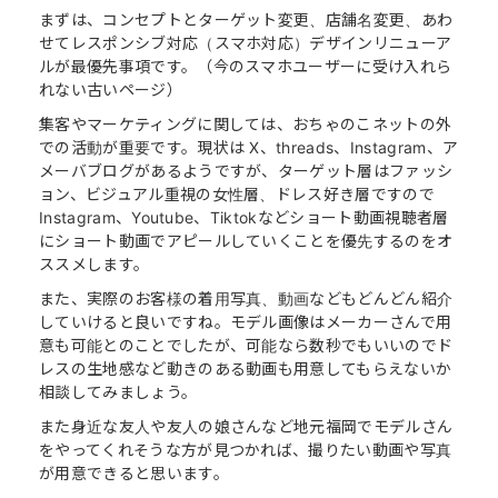
まずは、コンセプトとターゲット変更、店舗名変更、あわ
せてレスポンシブ対応（スマホ対応）デザインリニューア
ルが最優先事項です。（今のスマホユーザーに受け入れら
れない古いページ）
集客やマーケティングに関しては、おちゃのこネットの外
での活動が重要です。現状は X、threads、Instagram、ア
メーバブログがあるようですが、ターゲット層はファッシ
ョン、ビジュアル重視の女性層、ドレス好き層ですので
Instagram、Youtube、Tiktokなどショート動画視聴者層
にショート動画でアピールしていくことを優先するのをオ
ススメします。
また、実際のお客様の着用写真、動画などもどんどん紹介
していけると良いですね。モデル画像はメーカーさんで用
意も可能とのことでしたが、可能なら数秒でもいいのでド
レスの生地感など動きのある動画も用意してもらえないか
相談してみましょう。
また身近な友人や友人の娘さんなど地元福岡でモデルさん
をやってくれそうな方が見つかれば、撮りたい動画や写真
が用意できると思います。