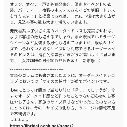
オリン、オペラ・声楽各種発表会、演劇やイベントの衣
装、パーティー、夜職のホステスさんなどの制服・ドレス
も作ります！」と提案できれば、一気に市場は大きく広が
り、見込み客の数も大きく増えていきます。
発表会系は子供さん用のオーダードレスも充実させれば、
よりお客様の数も増えるでしょう。また現代ではドラーグ
クイーンなど女装する男性も増えていますが、既成のサイ
ズでは合わない大きなサイズにも対応できるオーダーメイ
ドのドレスは、潜在的な需要がまだまだ高いように思いま
す。（女装趣味の男性客も見込み客！ 新市場！）
------------------------------
冒頭のコラムにも書きましたように、オーダーメイドショ
ップにおいては「サイズの採寸」が重要ポイントです。
お店にとっては簡単で当たり前な「採寸」でしょうが、今
までオーダーメイド服など作ったことのない初心者のお客
様やお子さん、家族のサイズ採寸などやったことのない方
にとっては、今の「サイズの測り方」のページは情報不足
で不親切です。
↓↓↓↓↓
https://ljbridal.ocnk.net/page/2