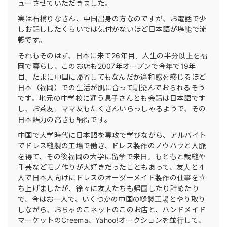
ューさせていただきました。
実は石橋りなさん、中国出身の方なのですが、お電話で少
しお話ししたくらいでは気付かないほど日本語が堪能で流
暢です。
それもそのはず、日本に来て26年目、人生の半分以上を福
岡で暮らし、このお店も2007年オープンで今年で19年
目。たまに中国に帰省してもなんだか違和感を感じるほど
日本（福岡）での生活が肌に合って馴染んでおられるそう
です。地元の中学校に通う息子さんとも会話は日本語です
し、お茶友、ママ友もたくさんいらっしゃるようで、その
日本語力の高さも納得です。
中国で大学時代に日本語を専攻で学びながら、アルバイト
でドレス縫製の工場で働き、ドレス製作のノウハウと人脈
を得て、その後福岡の大学に留学で来日。もともと裁縫や
手芸などモノ作りが大好きだったこともあって、友人と４
人で日本人向けにドレスのオーダーメイド製作の仕事を立
ち上げましたが、徐々に友人たちも帰国したり辞めたり
で、今はお一人で、いくつかの中国の縫製工場とやり取り
しながら、おちゃのこネットのこのお店と、ハンドメイド
マーケットのCreema、Yahoo!オークションを並行して、