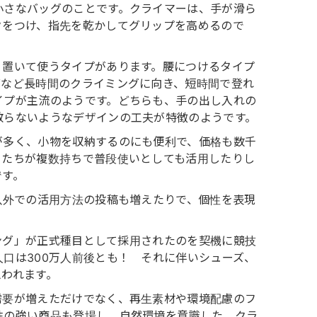
小さなバッグのことです。クライマーは、手が滑ら
クをつけ、指先を乾かしてグリップを高めるので
、置いて使うタイプがあります。腰につけるタイプ
グなど長時間のクライミングに向き、短時間で登れ
イプが主流のようです。どちらも、手の出し入れの
散らないようなデザインの工夫が特徴のようです。
が多く、小物を収納するのにも便利で、価格も数千
ーたちが複数持ちで普段使いとしても活用したりし
です。
以外での活用方法の投稿も増えたりで、個性を表現
ミング」が正式種目として採用されたのを契機に競技
口は300万人前後とも！ それに伴いシューズ、
思われます。
需要が増えただけでなく、再生素材や環境配慮のフ
性の強い商品も登場し、自然環境を意識した、クラ