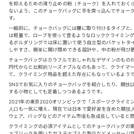
を抑えるための滑り止めの粉（チョーク）を入れておく
ないよう、このチョークバッグに手を突っ込んでチョー
す。
一般的に、チョークバッグには腰に取り付けるタイプと
は軽量で、ロープを使って登るようなロッククライミン
るボルダリングでは床に置いて使う自立型のバケットタ
しやすさ、簡単に開け閉めできる設計や、中の粉が飛び
チョークバッグはカラフルでおしゃれなデザインのもの
円代からと比較的リーズナブルなのもあって、クライマ
て、クライミング用品を超えた存在にもなっているよう
SNSでお気に入りのチョークバッグを紹介したり、競技
する小物としても定着しつつあるようです。
2021年の東京2020オリンピックで「スポーツクライ
人口も一気に増え、現在では日本で愛好家を含めた競技人
ウェア、バッグなどのアイテム市場も急成長していると
クライミングの必須アイテムとしてのチョークバッグの
ァブリックを用いたサステナブルな製品などメッセージ