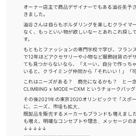
オーナー店主で商品デザイナーでもある澁谷美予
きました。
澁谷さんは自らもボルダリングを楽しむクライマ
なく、もっといい物が欲しいなーとあれこれ探し
す。
もともとファッションの専門学校で学び、フラン
で12年ほどアクセサリーや小物など服飾雑貨のデ
ても見つからないなら、「えーい、自分で作っち
いると、クライミング仲間から「それいい！」「
これはニーズがある？ 商売になるかも？ と一
CLIMBING x MODE＝CXM というチョー
その後2021年の東京2020オリンピックで「ス
に、ニーズ、市場も拡大。
既製品を販売するメーカーもブランドも増えまし
も増え、明確なコンセプトや理念、メッセージのあ
↓↓↓↓↓
------------------------------