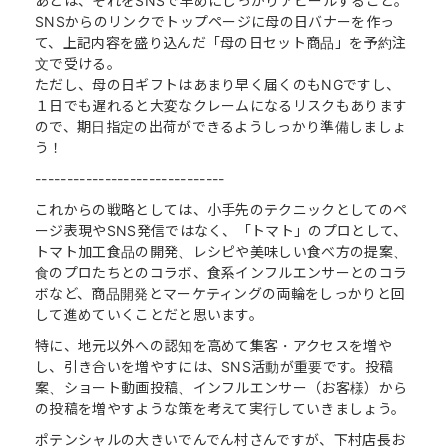
あとは、それをSNSで早めにしっかりアピールすること。
SNSからのリンクでトップページに母の日バナーを作っ
て、上記内容を盛り込んだ「母の日セット商品」を予約注
文で受ける。
ただし、母の日ギフトはあまり早く届くのもNGですし、
１日でも遅れると大変なクレームになるリスクもあります
ので、期日指定の出荷ができるようしっかり準備しましょ
う！
------------------------------
これからの戦略としては、小手先のテクニックとしてのペ
ージ表現やSNS発信ではなく、「トマト」のプロとして、
トマト加工食品の開発、レシピや美味しい食べ方の提案、
食のプロたちとのコラボ、食系インフルエンサーとのコラ
ボなど、商品開発とマーケティングの両輪をしっかりと回
して進めていくことだと思います。
特に、地元以外への認知を高めて集客・アクセスを増や
し、引き合いを増やすには、SNS活動が重要です。投稿
案、ショート動画投稿、インフルエンサー（お客様）から
の投稿を増やすような策を考えて実行していきましょう。
ポテンシャルの大きいでんでん村さんですが、下村店長お