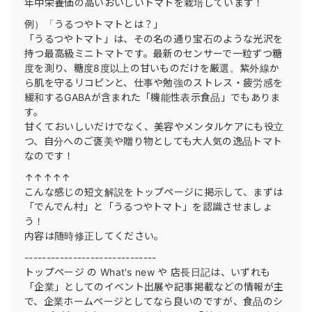
年中栄養価の高いおいしいトマトを栽培しています！
例）「うるつやトマトとは？」
「うるつやトマト」は、その名の通り宝石のような光沢を
持つ最高級ミニトマトです。最新のセンサーで一粒ずつ糖
度を測り、糖度8度以上の甘いものだけを厳選。紫外線か
ら肌を守るリコピンと、仕事や勉強のストレス・疲労感を
緩和するGABAが含まれた「機能性表示食品」でもありま
す。
甘くておいしいだけでなく、美容やメンタルケアにも役立
つ、自分へのご褒美や贈り物としても大人気の逸品トマト
なのです！
↑↑↑↑↑
こんな感じの短文解説をトップページに掲示して、まずは
「でんでん村」と「うるつやトマト」を認識させましょ
う！
内容は随時修正してください。
------------------------------
トップページ の What's new や 店長日記は、いずれも
「企業」としてのイベント出展や記事掲載などの情報が主
で、企業ホームページとしてなら良いのですが、食品のシ