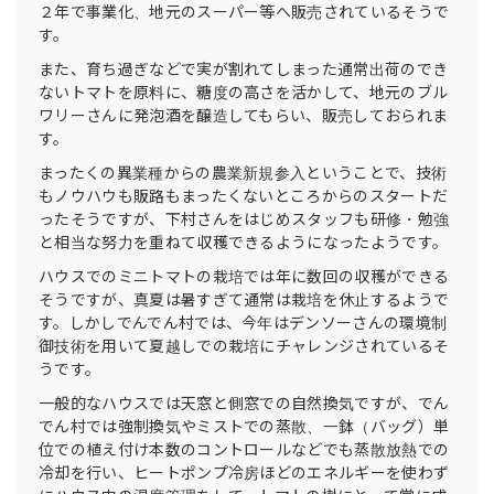
２年で事業化、地元のスーパー等へ販売されているそうで
す。
また、育ち過ぎなどで実が割れてしまった通常出荷のでき
ないトマトを原料に、糖度の高さを活かして、地元のブル
ワリーさんに発泡酒を醸造してもらい、販売しておられま
す。
まったくの異業種からの農業新規参入ということで、技術
もノウハウも販路もまったくないところからのスタートだ
ったそうですが、下村さんをはじめスタッフも研修・勉強
と相当な努力を重ねて収穫できるようになったようです。
ハウスでのミニトマトの栽培では年に数回の収穫ができる
そうですが、真夏は暑すぎて通常は栽培を休止するようで
す。しかしでんでん村では、今年はデンソーさんの環境制
御技術を用いて夏越しでの栽培にチャレンジされているそ
うです。
一般的なハウスでは天窓と側窓での自然換気ですが、でん
でん村では強制換気やミストでの蒸散、一鉢（バッグ）単
位での植え付け本数のコントロールなどでも蒸散放熱での
冷却を行い、ヒートポンプ冷房ほどのエネルギーを使わず