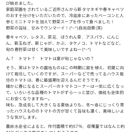
び始めました。
家庭菜園をされているご近所さんから新タマネギや春キャベツ
のおすそ分けをいただいたので、冷蔵庫にあったベーコンと人
参とミニトマトを加えて野菜スープを作って食べました！
野菜の旨味、甘みでウンマーイ！(^-^)自画自賛(笑)
春キャベツ、レタス、菜花、ほうれん草、アスパラ、にんじ
ん、新玉ねぎ、新じゃが、かぶ、タケノコ、トマトなどなど、
旬の春野菜は甘くて美味しいですよねー(^-^)
ん？ トマト？ トマトは夏が旬じゃないの？
そう、実はトマトの露地ものはこの時期に苗を植え、初夏に向
けて栽培していくのですが、スーパーなどで売ってるハウス栽
培のトマトは、春に最盛期を迎えるんだそうです。
確かに春になるとスーパーのトマトコーナーは一気に広くなっ
て、いろいろな品種のトマトがずらーっと並び、価格も全体的
にお安くなりますねー。
味も、急成長して大きくなる夏物よりも、冬〜春にじっくり育
ったハウスもののトマトの方が甘くて旨味も濃く、美味しいよ
うな気がします。
農林水産省によると、作付面積で約57％、収穫量ではなんと約