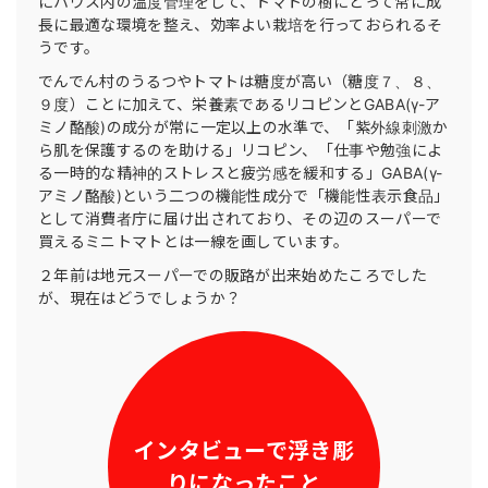
にハウス内の温度管理をして、トマトの樹にとって常に成
長に最適な環境を整え、効率よい栽培を行っておられるそ
うです。
でんでん村のうるつやトマトは糖度が高い（糖度７、８、
９度）ことに加えて、栄養素であるリコピンとGABA(γ-ア
ミノ酪酸)の成分が常に一定以上の水準で、「紫外線刺激か
ら肌を保護するのを助ける」リコピン、「仕事や勉強によ
る一時的な精神的ストレスと疲労感を緩和する」GABA(γ-
アミノ酪酸)という二つの機能性成分で「機能性表示食品」
として消費者庁に届け出されており、その辺のスーパーで
買えるミニトマトとは一線を画しています。
２年前は地元スーパーでの販路が出来始めたころでした
が、現在はどうでしょうか？
インタビューで浮き彫
りになったこと