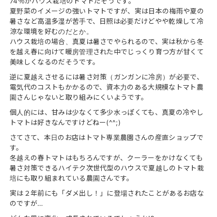
74％がハウス栽培のトマトだそうです。
夏野菜のイメージの強いトマトですが、実は日本の梅雨や夏の
暑さなど高温多湿が苦手で、日照は必要だけどやや乾燥して冷
涼な環境を好むのだとか。
ハウス栽培の場合、真夏は暑さでやられるので、実は秋から冬
を越え春に向けて暖房管理された中でじっくり育つ方が甘くて
美味しくなるのだそうです。
逆に夏越えさせるには暑さ対策（ガンガンに冷房）が必要で、
電気代のコストもかかるので、資本力のある大規模なトマト農
園さんじゃないと取り組みにくいようです。
個人的には、甘みは少なくて多少水っぽくても、真夏の冷やし
トマトは好きなんですけどねー(^^;)
さてさて、本日のお店はトマト専業農園さんの産直ショップで
す。
冬越えの春トマトはもちろんですが、クーラーをかけなくても
暑さ対策できるハイテク次世代型のハウスで夏越しのトマト栽
培にも取り組まれている農園さんです。
実は２年前にも「ダメ出し！」に登場されたことがあるお店な
のですが…