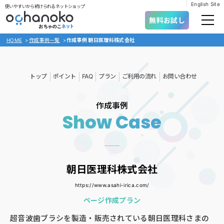
English Site
使いやすいから続けられるネットショップ
無料お試し
HOME
>
作成事例一覧
>
作成事例 朝日医理科株式会社
トップ
ポイント
FAQ
プラン
ご利用の流れ
お問い合わせ
作成事例
Show Case
朝日医理科株式会社
https://www.asahi-irica.com/
ページ作成プラン
超音波歯ブラシを製造・販売されている朝日医理科さまの