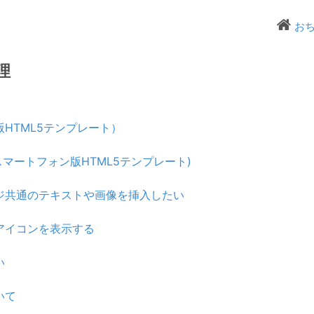
お
理
HTML5テンプレート）
マートフォン版HTML5テンプレート)
ジ共通のテキストや画像を挿入したい
アイコンを表示する
い
いて