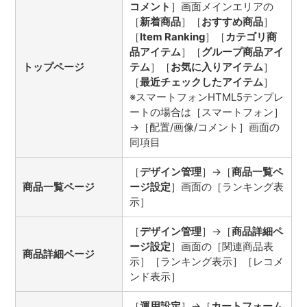
コメント
］画面メインエリアの
［
新着商品
］［
おすすめ商品
］
［
Item Ranking
］［
カテゴリ商
品アイテム
］［
グループ商品アイ
トップページ
テム
］［
お気に入りアイテム
］
［
最近チェックしたアイテム
］
※スマートフォンHTML5テンプレ
ートの場合は［スマートフォン］
→［配置/画像/コメント］画面の
同項目
［
デザイン管理
］→［
商品一覧ペ
商品一覧ページ
ージ設定
］画面の［ランキング表
示］
［
デザイン管理
］→［
商品詳細ペ
ージ設定
］画面の［関連商品表
商品詳細ページ
示］［ランキング表示］［レコメ
ンド表示］
［
運用設定
］→［
カートフォーム