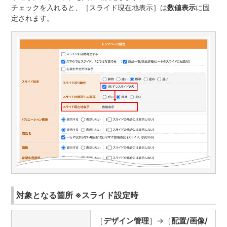
チェックを入れると、［スライド現在地表示］は
数値表示
に固
定されます。
対象となる箇所 ※スライド設定時
［
デザイン管理
］→［
配置/画像/