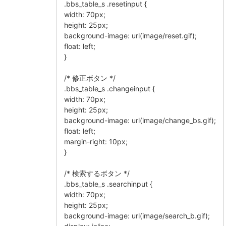
.bbs_table_s .resetinput {
width: 70px;
height: 25px;
background-image: url(image/reset.gif);
float: left;
}
/* 修正ボタン */
.bbs_table_s .changeinput {
width: 70px;
height: 25px;
background-image: url(image/change_bs.gif);
float: left;
margin-right: 10px;
}
/* 検索するボタン */
.bbs_table_s .searchinput {
width: 70px;
height: 25px;
background-image: url(image/search_b.gif);