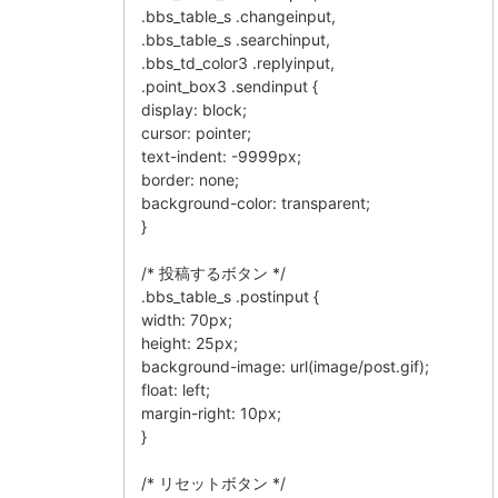
.bbs_table_s .changeinput,
.bbs_table_s .searchinput,
.bbs_td_color3 .replyinput,
.point_box3 .sendinput {
display: block;
cursor: pointer;
text-indent: -9999px;
border: none;
background-color: transparent;
}
/* 投稿するボタン */
.bbs_table_s .postinput {
width: 70px;
height: 25px;
background-image: url(image/post.gif);
float: left;
margin-right: 10px;
}
/* リセットボタン */