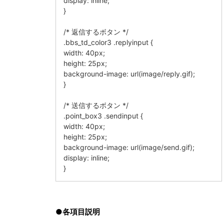
display: inline;
}
/* 返信するボタン */
.bbs_td_color3 .replyinput {
width: 40px;
height: 25px;
background-image: url(image/reply.gif);
}
/* 送信するボタン */
.point_box3 .sendinput {
width: 40px;
height: 25px;
background-image: url(image/send.gif);
display: inline;
}
●各項目説明