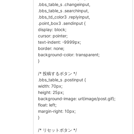
.bbs_table_s .changeinput,
.bbs_table_s .searchinput,
.bbs_td_color3 .replyinput,
.point_box3 .sendinput {
display: block;
cursor: pointer;
text-indent: -9999px;
border: none;
background-color: transparent;
}
/* 投稿するボタン */
.bbs_table_s .postinput {
width: 70px;
height: 25px;
background-image: url(image/post.gif);
float: left;
margin-right: 10px;
}
/* リセットボタン */