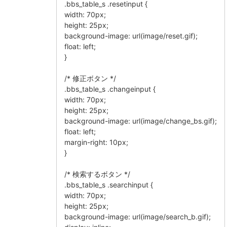
.bbs_table_s .resetinput {
width: 70px;
height: 25px;
background-image: url(image/reset.gif);
float: left;
}
/* 修正ボタン */
.bbs_table_s .changeinput {
width: 70px;
height: 25px;
background-image: url(image/change_bs.gif);
float: left;
margin-right: 10px;
}
/* 検索するボタン */
.bbs_table_s .searchinput {
width: 70px;
height: 25px;
background-image: url(image/search_b.gif);