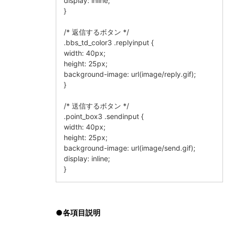
display: inline;
}
/* 返信するボタン */
.bbs_td_color3 .replyinput {
width: 40px;
height: 25px;
background-image: url(image/reply.gif);
}
/* 送信するボタン */
.point_box3 .sendinput {
width: 40px;
height: 25px;
background-image: url(image/send.gif);
display: inline;
}
●各項目説明