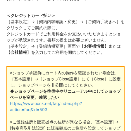
＜クレジットカード払い＞
［基本設定］→［契約内容確認・変更］→［ご契約手続きへ］を
クリックしてご契約の際に、
クレジットカードでご利用料金をお支払いいただきますとショ
ップが承認されます。書類の提出は必要ございません。
［基本設定］→［登録情報変更］画面で【
お客様情報
】または
【
会社情報
】を入力してご利用を開始してください。
※ショップ承認前にカート内の操作を確認されたい場合は、
［基本設定］→［ショップClose設定］にて［Close］に設定
し、ショップページを非公開にしてください。
◆ショップページを準備中やリニューアル中にしてショップ
ページを変更、確認したい
https://www.ocnk.net/faq/index.php?
action=faq&id=593
※ご登録住所と販売拠点の住所が異なる場合、[基本設定] →
[特定商取引法設定] に販売拠点のご住所を設定してショップ