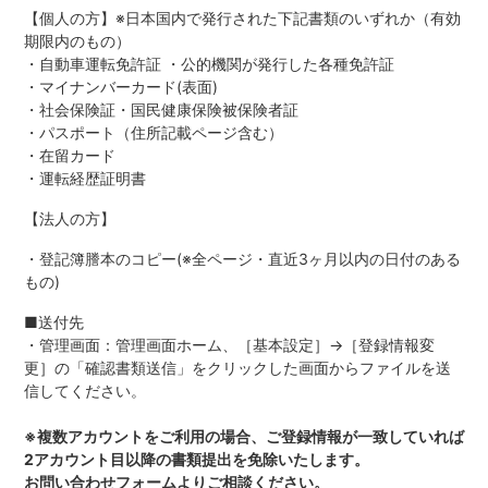
【個人の方】※日本国内で発行された下記書類のいずれか（有効
期限内のもの）
・自動車運転免許証 ・公的機関が発行した各種免許証
・マイナンバーカード(表面)
・社会保険証・国民健康保険被保険者証
・パスポート（住所記載ページ含む）
・在留カード
・運転経歴証明書
【法人の方】
・登記簿謄本のコピー(※全ページ・直近3ヶ月以内の日付のある
もの)
■送付先
・管理画面：管理画面ホーム、［基本設定］→［登録情報変
更］の「確認書類送信」をクリックした画面からファイルを送
信してください。
※複数アカウントをご利用の場合、ご登録情報が一致していれば
2アカウント目以降の書類提出を免除いたします。
お問い合わせフォームよりご相談ください。