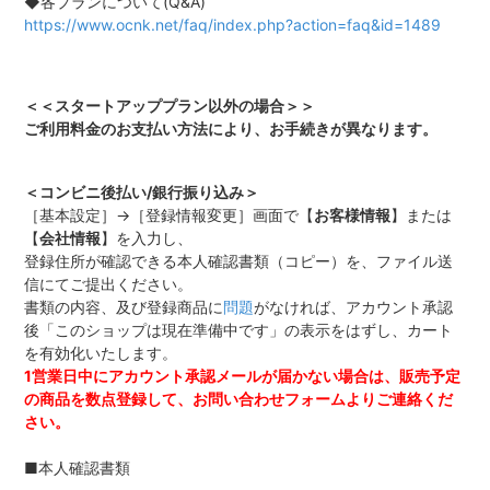
◆各プランについて(Q&A)
https://www.ocnk.net/faq/index.php?action=faq&id=1489
＜＜スタートアッププラン以外の場合＞＞
ご利用料金のお支払い方法により、お手続きが異なります。
＜コンビニ後払い/銀行振り込み＞
［基本設定］→［登録情報変更］画面で【
お客様情報
】または
【
会社情報
】を入力し、
登録住所が確認できる本人確認書類（コピー）を、ファイル送
信にてご提出ください。
書類の内容、及び登録商品に
問題
がなければ、アカウント承認
後「このショップは現在準備中です」の表示をはずし、カート
を有効化いたします。
1営業日中にアカウント承認メールが届かない場合は、販売予定
の商品を数点登録して、お問い合わせフォームよりご連絡くだ
さい。
■本人確認書類