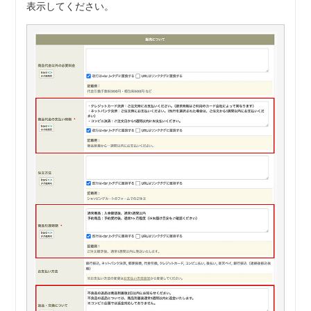
表示してください。