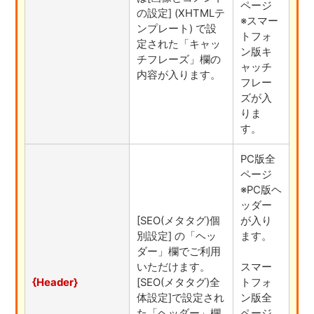
ページ
の設定] (XHTMLテ
※スマー
ンプレート) で設
トフォ
定された「キャッ
ン版キ
チフレーズ」欄の
ャッチ
内容が入ります。
フレー
ズが入
りま
す。
PC版全
ページ
※PC版ヘ
ッダー
[SEO(メタタグ)個
が入り
別設定] の「ヘッ
ます。
ダー」欄でご利用
いただけます。
スマー
{Header}
[SEO(メタタグ)全
トフォ
体設定]で設定され
ン版全
た「ヘッダー」欄
ページ