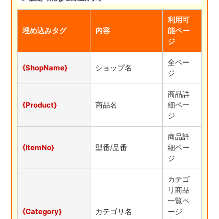
利用可
埋め込みタグ
内容
能ペー
ジ
全ペー
{ShopName}
ショップ名
ジ
商品詳
{Product}
商品名
細ペー
ジ
商品詳
{ItemNo}
型番/品番
細ペー
ジ
カテゴ
リ商品
一覧ペ
{Category}
カテゴリ名
ージ