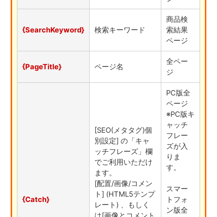
商品検
{SearchKeyword}
検索キーワード
索結果
ページ
全ペー
{PageTitle}
ページ名
ジ
PC版全
ページ
※PC版キ
ャッチ
[SEO(メタタグ)個
フレー
別設定] の「キャ
ズが入
ッチフレーズ」欄
りま
でご利用いただけ
す。
ます。
[配置/画像/コメン
スマー
ト] (HTML5テンプ
{Catch}
トフォ
レート) 、もしく
ン版全
は[画像とコメント