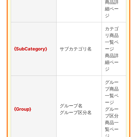
商品詳
細ペー
ジ
カテゴ
リ商品
一覧ペ
{SubCategory}
サブカテゴリ名
ージ
商品詳
細ペー
ジ
グルー
プ商品
一覧ペ
ージ
グループ名
{Group}
グルー
グループ区分名
プ区分
商品一
覧ペー
ジ