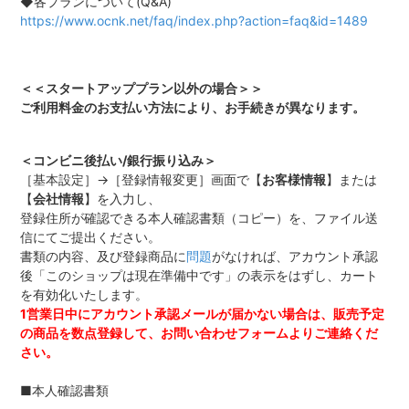
◆各プランについて(Q&A)
https://www.ocnk.net/faq/index.php?action=faq&id=1489
＜＜スタートアッププラン以外の場合＞＞
ご利用料金のお支払い方法により、お手続きが異なります。
＜コンビニ後払い/銀行振り込み＞
［基本設定］→［登録情報変更］画面で【
お客様情報
】または
【
会社情報
】を入力し、
登録住所が確認できる本人確認書類（コピー）を、ファイル送
信にてご提出ください。
書類の内容、及び登録商品に
問題
がなければ、アカウント承認
後「このショップは現在準備中です」の表示をはずし、カート
を有効化いたします。
1営業日中にアカウント承認メールが届かない場合は、販売予定
の商品を数点登録して、お問い合わせフォームよりご連絡くだ
さい。
■本人確認書類