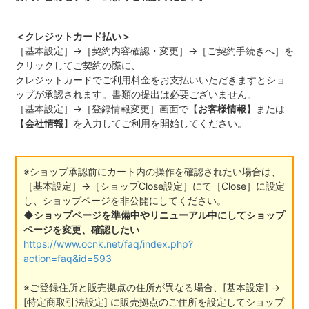
＜クレジットカード払い＞
［基本設定］→［契約内容確認・変更］→［ご契約手続きへ］を
クリックしてご契約の際に、
クレジットカードでご利用料金をお支払いいただきますとショ
ップが承認されます。書類の提出は必要ございません。
［基本設定］→［登録情報変更］画面で【
お客様情報
】または
【
会社情報
】を入力してご利用を開始してください。
※ショップ承認前にカート内の操作を確認されたい場合は、
［基本設定］→［ショップClose設定］にて［Close］に設定
し、ショップページを非公開にしてください。
◆ショップページを準備中やリニューアル中にしてショップ
ページを変更、確認したい
https://www.ocnk.net/faq/index.php?
action=faq&id=593
※ご登録住所と販売拠点の住所が異なる場合、[基本設定] →
[特定商取引法設定] に販売拠点のご住所を設定してショップ