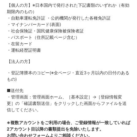
【個人の方】※日本国内で発行された下記書類のいずれか（有効
期限内のもの）
・自動車運転免許証 ・公的機関が発行した各種免許証
・マイナンバーカード(表面)
・社会保険証・国民健康保険被保険者証
・パスポート（住所記載ページ含む）
・在留カード
・運転経歴証明書
【法人の方】
・登記簿謄本のコピー(※全ページ・直近3ヶ月以内の日付のある
もの)
■送付先
・管理画面：管理画面ホーム、［基本設定］→［登録情報変
更］の「確認書類送信」をクリックした画面からファイルを送
信してください。
※複数アカウントをご利用の場合、ご登録情報が一致していれば
2アカウント目以降の書類提出を免除いたします。
お問い合わせフォームよりご相談ください。