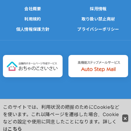
会社概要
採用情報
利用規約
取り扱い禁止商材
個人情報保護方針
プライバシーポリシー
このサイトでは、利用状況の把握のためにCookieなど
Copyright(C)
Ochanoko-Net Inc. All Rights Reserved.
を使います。これ以降ページを遷移した場合、Cookie
などの設定や使用に同意したことになります。詳しく
は
こちら