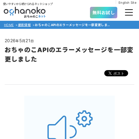
English Site
使いやすいから続けられるネットショップ
無料お試し
HOME
>
最新情報
>
おちゃのこAPIのエラーメッセージを一部変更しました
2026
5
21
年
月
日
おちゃのこAPIのエラーメッセージを一部変
更しました