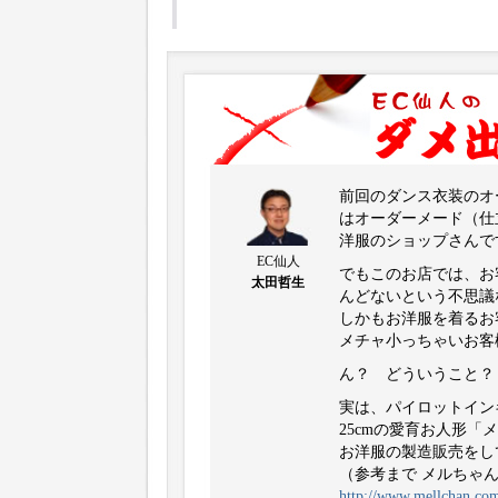
前回のダンス衣装のオ
はオーダーメード（仕
洋服のショップさんで
EC仙人
でもこのお店では、お
太田哲生
んどないという不思議な
しかもお洋服を着るお
メチャ小っちゃいお客
ん？ どういうこと？ 
実は、パイロットイン
25cmの愛育お人形
お洋服の製造販売をし
（参考まで メルちゃん
http://www.mellchan.co