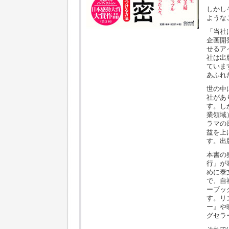
しかし
ような
「当社
企画開
せるア
社は出
ていま
あふれ
世の中
社があ
す。し
業領域
ラマの
益を上
す。出
本書の
行」が
めに泰
で、自
ーブッ
す。リ
ー』や
グセラ