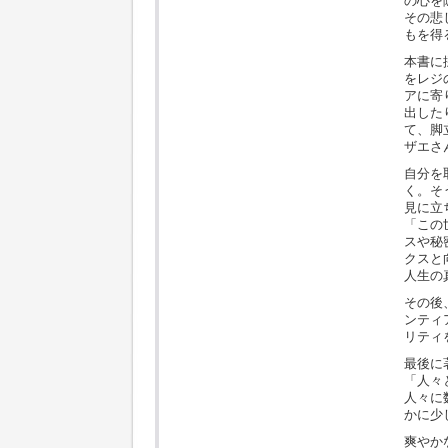
の心を
その悲
もを得
本書に
をレジ
アに寄
出した
て、脚
ザエさ
自分を
く。そ
見に立
「この
スや秘
クスと
人生の
その後
ンティ
リティ
最後に
「人々
人々に
かに少
爽やか