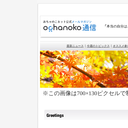
「
本当の自分は
｜
｜
最新ニュース
今週のトピックス
オススメ参
※この画像は700×130ピクセ