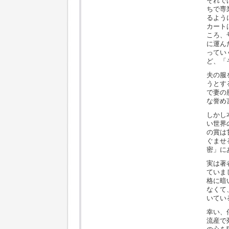
それで
ちで専
るよう
カート
ころ、
に運ん
ってい
ど、「
夫の服
うとす
で妻の
な誉め
しかし
い世界
の賞は
ぐませ
密」に
実は著
ていま
格に暗
なくて
いてい
幸い、
流産で