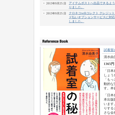
アイテムポストへ出品できるよう
2013年9月25.日
りました。
クロネコwebコレクト クレジッ
2013年9月25.日
ド払いオプションサービスに対応
しました。
試着室
清水由
1365円
「日本
しょう
「もっ
動的な
す。本
「日本
本出版
います
りする
さな会