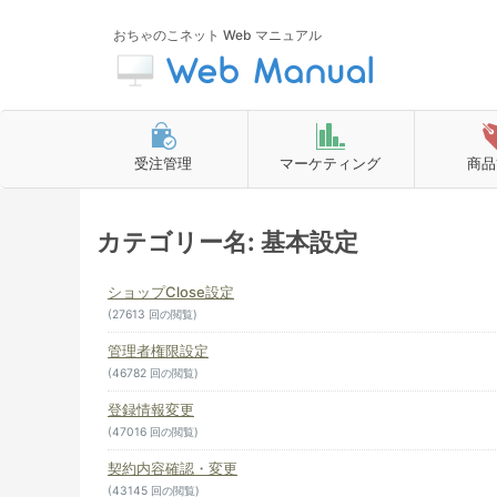
おちゃのこネット Web マニュアル
受注管理
マーケティング
商品
カテゴリー名: 基本設定
ショップClose設定
(27613 回の閲覧)
管理者権限設定
(46782 回の閲覧)
登録情報変更
(47016 回の閲覧)
契約内容確認・変更
(43145 回の閲覧)