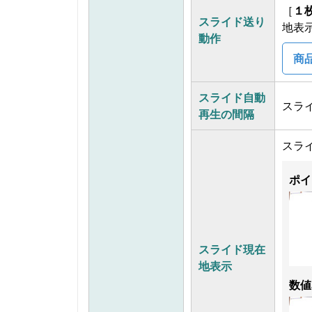
［
１
スライド送り
地表
動作
商
スライド自動
スラ
再生の間隔
スラ
ポイ
スライド現在
地表示
数値