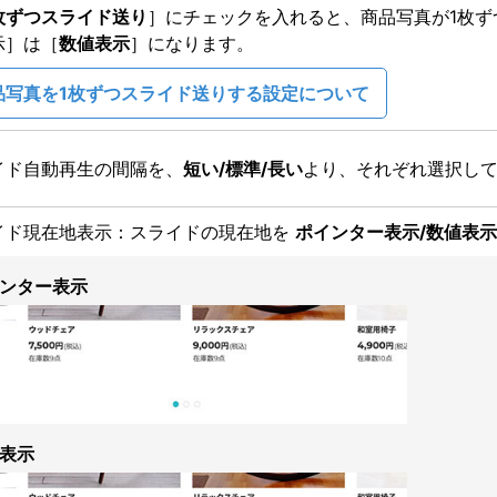
枚ずつスライド送り
］にチェックを入れると、商品写真が1枚
示］は［
数値表示
］になります。
品写真を1枚ずつスライド送りする設定について
イド自動再生の間隔を、
短い/標準/長い
より、それぞれ選択し
イド現在地表示：スライドの現在地を
ポインター表示/数値表示
ンター表示
表示