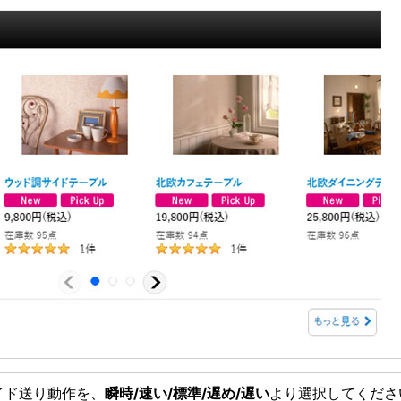
イド送り動作を、
瞬時/速い/標準/遅め/遅い
より選択してくださ