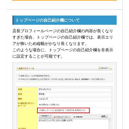
トップページの自己紹介欄について
店長プロフィールページの自己紹介欄の内容が長くなり
すぎた場合、トップページの自己紹介欄では、表示エリ
アが狭いため縦幅がかなり長くなります。
このような場合に、トップページの自己紹介欄を非表示
に設定することが可能です。