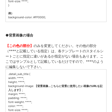
font-size: ****;
}
例）
background-color: #FF0000;
●背景画像の場合
【この色の部分】
のみを変更してください。その他の部分
（****と記載している指定）は、各テンプレートのスタイルシ
ートごとに指定に違いがあるか指定がない場合もあります。こ
こではサンプルとして記載しているだけですので、****のよう
に編集しないで下さい。
.detail_sub_title {
width: ****;
height: ****;
background-image:
【背景画像…こちらに背景に使用したい画像のURLを記
入します
】
;
margin: ****;
padding: ****;
font-weight: ****;
color: ****;
font-size: ****;