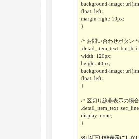
background-image: url(ima
float: left;
margin-right: 10px;
}
/* お問い合わせボタン *
.detail_item_text .bot_b .
width: 120px;
height: 40px;
background-image: url(ima
float: left;
}
/* 区切り線非表示の場合 
.detail_item_text .sec_line
display: none;
}
※↓以下は非表示にしな