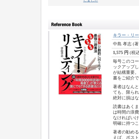
しました
キラー・リー
中島 孝志 (著
1,575 円
(税込
毎号このコー
ックアップし
が結構重要。
書をご紹介で
著者はなんと
ても、限られ
絶対に損はな
読書はあくま
は時間の浪費
なければいけ
明確に持つこ
著者の勧める
えば、ポスト