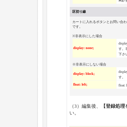
※
必
区切り線
カートに入れるボタンとお問い合わ
です。
※非表示にした場合
dis
display: none;
す。
下さ
※非表示にしない場合
dis
display: block;
す。
float: left;
flo
（3）編集後、
【登録処理
い。