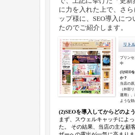
で、上記に挙げた「更新
に力を入れた上で、さら
ップ様に、SEO導入に
たのでご紹介します。
リト
プリンセ
中
(1)S
か？
当店の原
（外部リ
運用）、
ような効
(2)SEOを導入してからどの
まず、スウェルキャッチによっ
た。 その結果、当店の主な顧客
ザーへの露出が一気に高まりま