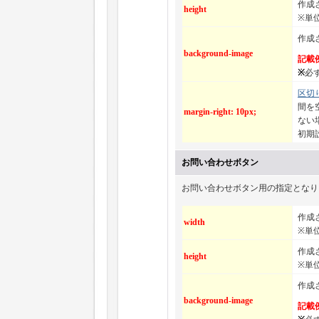
作成
height
※単位
作成
background-image
記載
※
必
区切
間を
margin-right: 10px;
ない
初期
お問い合わせボタン
お問い合わせボタン用の指定となり
作成
width
※単位
作成
height
※単位
作成
background-image
記載