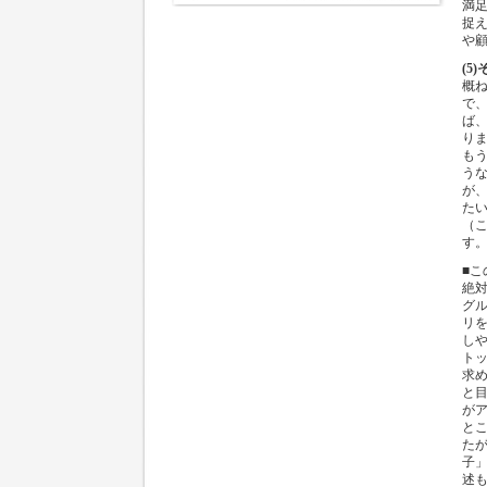
満足
捉
や
(5
概
で
ば
り
も
う
が、
たい
（
す
■
絶
グ
リ
し
ト
求
と
が
と
た
子
述