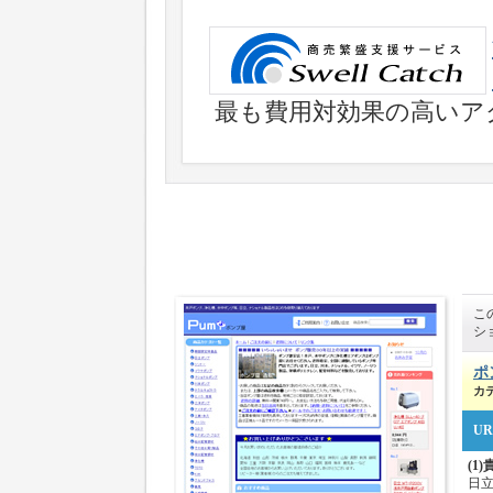
最も費用対効果の高いア
こ
シ
ポ
カ
UR
(1
日