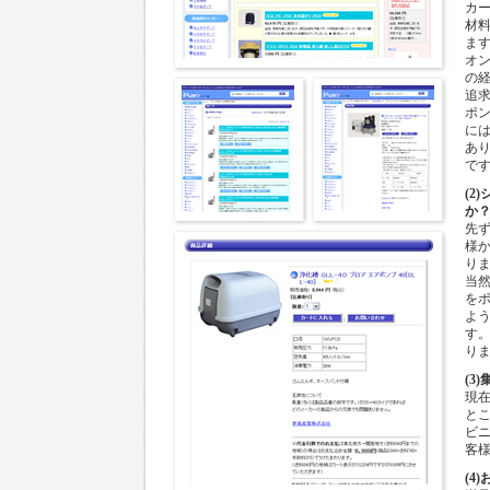
カ
材
ま
オ
の
追
ポ
に
あ
で
(2
か
先
様
り
当
を
よ
す
り
(3
現在
と
ビ
客
(4