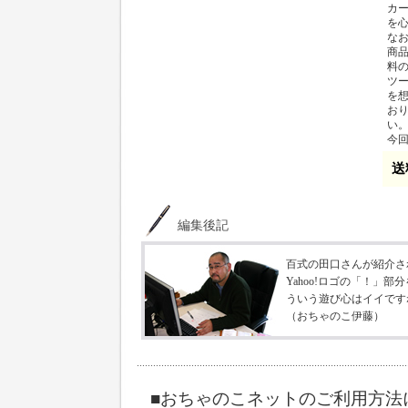
カ
を
な
商
料
ツ
を
お
い
今
送
編集後記
百式の田口さんが紹介さ
Yahoo!ロゴの「！」
ういう遊び心はイイです
（おちゃのこ伊藤）
■おちゃのこネットのご利用方法