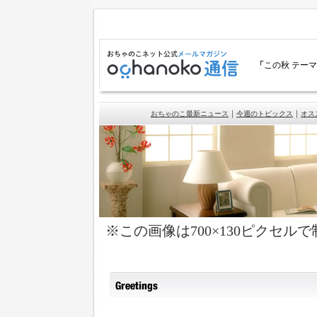
「
この秋 テー
｜
｜
おちゃのこ最新ニュース
今週のトピックス
オス
※この画像は700×130ピクセ