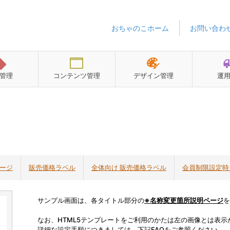
おちゃのこホーム
お問い合わ
管理
コンテンツ管理
デザイン管理
運
ージ
販売価格ラベル
全体向け 販売価格ラベル
会員制限設定時
サンプル画面は、各タイトル部分の
※名称変更箇所説明ページ
を
なお、HTML5テンプレートをご利用のかたは左の画像とは表示
詳細な設定手順につきましては、下記FAQをご参照ください。