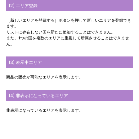
(2) エリア登録
［新しいエリアを登録する］ボタンを押して新しいエリアを登録でき
ます。
リストに存在しない国を新たに追加することはできません。
また、1つの国を複数のエリアに重複して所属させることはできませ
ん。
(3) 表示中エリア
商品の販売が可能なエリアを表示します。
(4) 非表示になっているエリア
非表示になっているエリアを表示します。