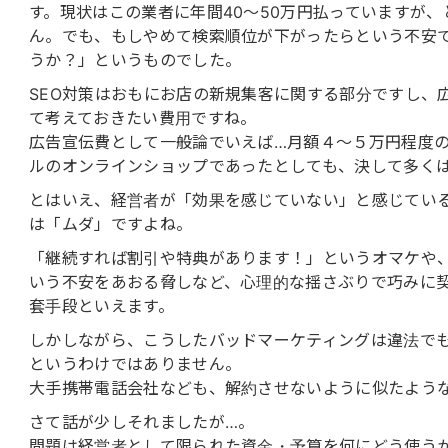
す。現状はこの業者に年間40〜50万円払っていますが
ん。でも、もしやめて検索順位が下がったらという不安
うか？」というものでした。
SEO対策はおもにお店の新規集客に関する部分ですし、
て考えておきたい費用ですね。
広告宣伝費として一般論でいえば…月額４〜５万円程度の
ルのオンラインショップであったとしても、決して多く
とはいえ、経営者が「効果を感じていない」と感じてい
は「ムダ」ですよね。
「継続すれば割引や特典があります！」というオマケや
いう不安をあおる脅しなど、心理的な揺さぶりで巧みに
套手段といえます。
しかしながら、こうしたバッドマーケティングは違法で
というわけではありません。
大手携帯電話会社なども、解約させないように似たよう
さて話が少しそれましたが…。
問題は経営者として限られた資金・予算を何にどう使う