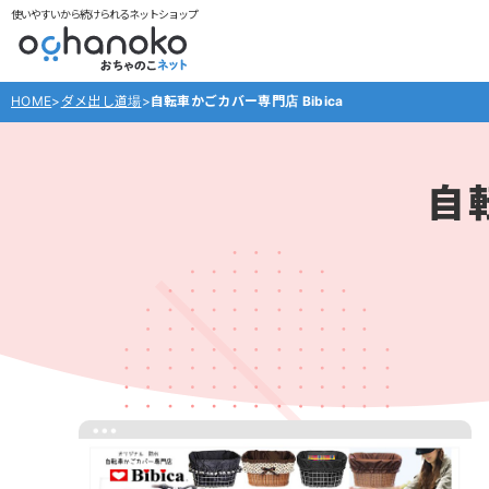
使いやすいから続けられるネットショップ
HOME
>
ダメ出し道場
>
自転車かごカバー専門店 Bibica
自