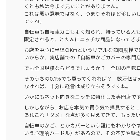
くとも私は今まで見たことがありません。
これは悪い意味ではなく、つまりそれほど珍しい
ですね。
自転車も自転車カゴもよく知られ、持っている人
限定されると、とたんにニッチな商品になってき
お店を中心に半径○Kmというリアルな商圏規模
いからか、実店舗での「自転車かごカバーの専門
でも全国規模ならどうでしょうか？ 全国の自転
そのうちの0.1％でも買ってくれれば？ 数万個
なければ、十分に経営は成り立ちそうですね。
いかにもネット向きなニッチに特化した専門店で
しかしながら…お店を本気で買う気で拝見すると…
あれこれ「ダメ」な点が多く見えてきて、もった
自転車のかご、とかカバーという誰にもわかりや
いう心理的ハードル）があるので、その不安や懸