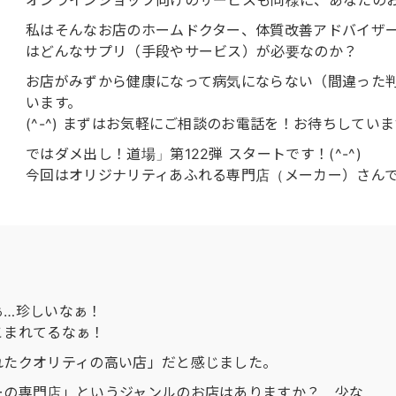
オンラインショップ向けのサービスも同様に、あなたの
私はそんなお店のホームドクター、体質改善アドバイザ
はどんなサプリ（手段やサービス）が必要なのか？
お店がみずから健康になって病気にならない（間違った
います。
(^-^) まずはお気軽にご相談のお電話を！お待ちしてい
ではダメ出し！道場」第122弾 スタートです！(^-^)
今回はオリジナリティあふれる専門店（メーカー）さん
ぁ…珍しいなぁ！
こまれてるなぁ！
れたクオリティの高い店」だと感じました。
ーの専門店」というジャンルのお店はありますか？ 少な