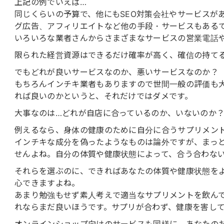
上記の例でいえば…
同じくらいの予算で、他にもSEO対策会社やサービスがある
グ広告、アフィリエイトなど他の手段・サービスもある
いろいろな業者さんからさまざまなサービスの営業電話
限られた経営資源はできるだけ確率が高く、確信の持て
でもどれが良いサービスなのか、悪いサービスなのか？
もちろんインチキ業者もありますので世間一般の評価も
れば良いのかというと、それだけではダメです。
大事なのは…どれが自店に合っているのか、いないのか
例えるなら、身体の健康のために自分に合うサプリメン
インチキな成分を偽ったようなものは論外ですが、まっ
せんよね。自分の体質や健康状態によって、合う合わな
それらを選ぶのに、できればあなたの体質や健康状態を
心できますよね。
あまり勉強もせず素人考えで適当なサプリメントを飲ん
れならまだ良いほうです。サプリが合わず、健康を害し