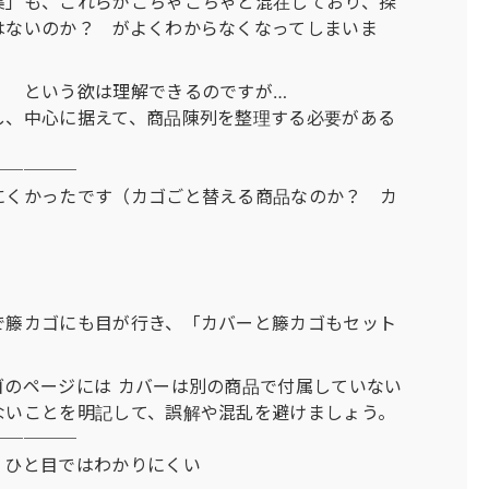
集」も、これらがごちゃごちゃと混在しており、探
はないのか？ がよくわからなくなってしまいま
！ という欲は理解できるのですが…
し、中心に据えて、商品陳列を整理する必要がある
─────
にくかったです（カゴごと替える商品なのか？ カ
で籐カゴにも目が行き、「カバーと籐カゴもセット
のページには カバーは別の商品で付属していない
ないことを明記して、誤解や混乱を避けましょう。
─────
、ひと目ではわかりにくい