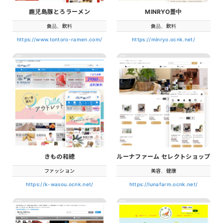
鹿児島豚とろラーメン
MINRYO豊中
食品、飲料
食品、飲料
https://www.tontoro-ramen.com/
https://minryo.ocnk.net/
きもの和總
ルーナファーム セレクトショップ
ファッション
美容、健康
https://k-wasou.ocnk.net/
https://lunafarm.ocnk.net/