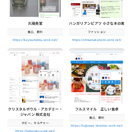
久陽美堂
ハンガリアンピアツ 小さな木の実
食品、飲料
ファッション
https://kuyoumidou.ocnk.net/
https://chisanakonomi.ocnk.net/
クリスタルボウル・アカデミー・
フルスマイル 正しい食卓
ジャパン 株式会社
食品、飲料
ホビー、カルチャー
https://fujisawa-shenlon.ocnk.net/
https://lemurian.ocnk.net/