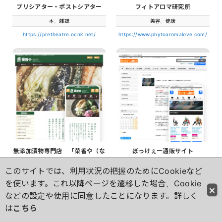
プリシアター・ポストシアター
フィトアロマ研究所
本、雑誌
美容、健康
https://pretheatre.ocnk.net/
https://www.phytoaromalove.com/
無添加漬物専門店 「菜香や（な
ぼっけぇー通販サイト
かや）」
ホビー、カルチャー
このサイトでは、利用状況の把握のためにCookieなど
食品、飲料
https://bockae.ocnk.net/
を使います。これ以降ページを遷移した場合、Cookie
https://www.na-ka-ya.com/
などの設定や使用に同意したことになります。詳しく
は
こちら