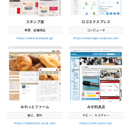
スタンプ道
ロゴエクスプレス
事務、店舗用品
コンピュータ
https://www.stampdo.jp/
https://www.logo-express.net/
みれっとファーム
みき釣具店
食品、飲料
ホビー、カルチャー
https://milletfarm.ocnk.net/
https://miki.ocnk.net/