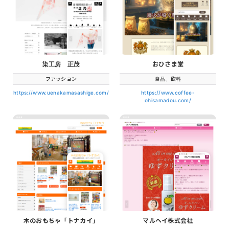
染工房 正茂
おひさま堂
ファッション
食品、飲料
https://www.uenakamasashige.com/
https://www.coffee-
ohisamadou.com/
木のおもちゃ「トナカイ」
マルヘイ株式会社