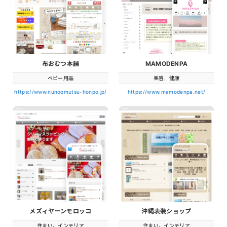
布おむつ本舗
MAMODENPA
ベビー用品
美容、健康
https://www.nunoomutsu-honpo.jp/
https://www.mamodenpa.net/
メズィヤーンモロッコ
沖縄表装ショップ
住まい、インテリア
住まい、インテリア