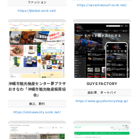
ファッション
https://seventwosurf.ocnk.net/
https://ljbridal.ocnk.net/
沖縄市観光物産センター夢プラザ
GUYS FACTORY
おきなわ「沖縄市観光物産振興協
自動車、オートバイ
会」
https://www.guysfactoryshop.jp/
食品、飲料
https://okinawacity.ocnk.net/