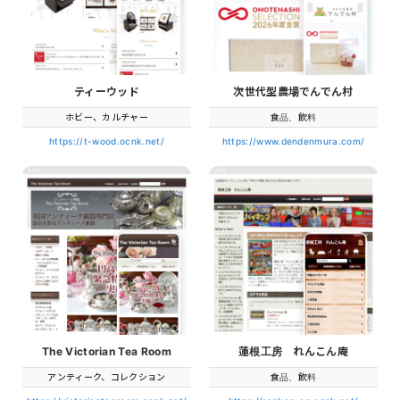
ティーウッド
次世代型農場でんでん村
ホビー、カルチャー
食品、飲料
https://t-wood.ocnk.net/
https://www.dendenmura.com/
The Victorian Tea Room
蓮根工房 れんこん庵
アンティーク、コレクション
食品、飲料