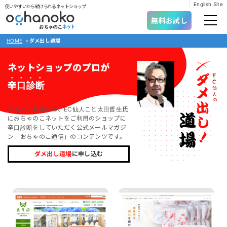
English Site
使いやすいから続けられるネットショップ
無料お試し
HOME
>
ダメ出し道場
ネットショップのプロが
辛口診断
ダメ出し道場とは、EC仙人こと太田哲生氏
におちゃのこネットをご利用のショップに
辛口診断をしていただく公式メールマガジ
ン「おちゃのこ通信」のコンテンツです。
ダメ出し道場
に申し込む