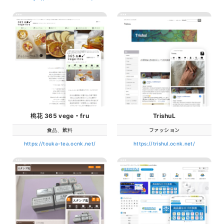
桃花 365 vege・fru
TrishuL
食品、飲料
ファッション
https://touka-tea.ocnk.net/
https://trishul.ocnk.net/