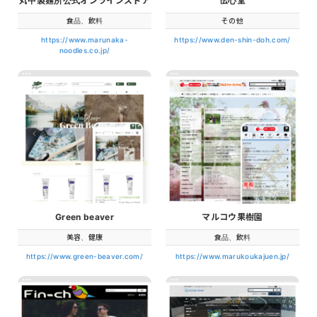
丸中製麺所公式オンラインストア
伝心堂
食品、飲料
その他
https://www.marunaka-
https://www.den-shin-doh.com/
noodles.co.jp/
Green beaver
マルコウ果樹園
美容、健康
食品、飲料
https://www.green-beaver.com/
https://www.marukoukajuen.jp/