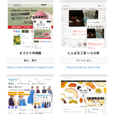
まさひろ林檎園
とんぼ玉工房 いちの家
食品、飲料
ファッション
https://www.masahiro-ringoen.com/
https://ichinoya.ocnk.net/