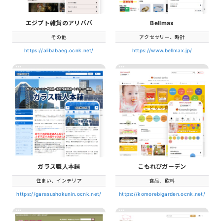
エジプト雑貨のアリババ
Bellmax
その他
アクセサリー、時計
https://alibabaeg.ocnk.net/
https://www.bellmax.jp/
ガラス職人本舗
こもれびガーデン
住まい、インテリア
食品、飲料
https://garasushokunin.ocnk.net/
https://komorebigarden.ocnk.net/