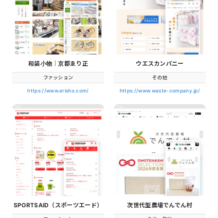
和装小物｜京都ゑり正
ウエスカンパニー
ファッション
その他
https://www.erisho.com/
https://www.waste-company.jp/
SPORTSAID（スポーツエード）
次世代型農場でんでん村