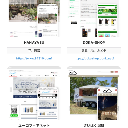
HANAYASU
DOKA-SHOP
花、園芸
家電、AV、カメラ
https://www.87910.com/
https://dokashop.ocnk.net/
ユーロフィアネット
さいほく珈琲