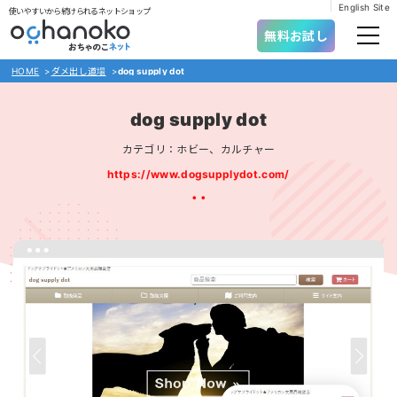
English Site
使いやすいから続けられるネットショップ
無料お試し
HOME
>
ダメ出し道場
>
dog supply dot
dog supply dot
カテゴリ：ホビー、カルチャー
https://www.dogsupplydot.com/