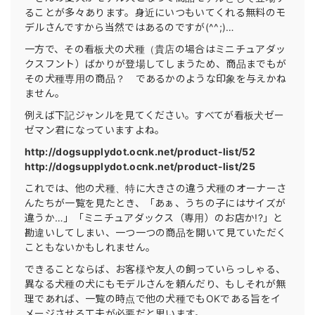
ることが多々あります。身近にいつもいてくれる無料のモ
デルさんですから当然ではあるのですが(^^;)…
一方で、その看板犬の犬種（貴店の場合はミニチュアダッ
クスフント）ばかりが登場してしまうため、商品までもが
その犬種専用の商品？ であるかのような印象を与えかね
ません。
例えば下記ジャンルを見てください。すべてが看板犬ゼー
ゼマン君になっていますよね。
http://dogsupplydot.ocnk.net/product-list/52
http://dogsupplydot.ocnk.net/product-list/25
これでは、他の犬種、特に大きさの違う犬種のオーナーさ
んたちが一覧を見たとき、「あぁ、うちの子にはサイズが
違うか…」「ミニチュアダックス（専用）のお店か!?」と
勘違いしてしまい、一つ一つの商品を開いて見ていただく
こともないかもしれません。
できることならば、お客様や友人の飼っていらっしゃる、
異なる犬種の犬にもモデルさんを頼んだり、もしそれが無
理であれば、一覧の時点で他の犬種でもOKである旨をイ
メージさせる工夫が必要だと思います。