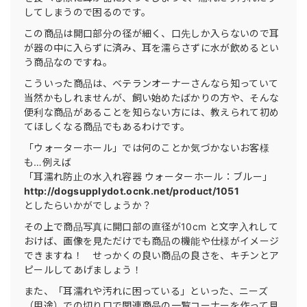
してしまうので困るのです。
この商品は開口部分の径が細く、口先しか入らないので耳
が器の中に入らずに済み、耳を濡らさずに水が飲めるとい
う商品なのですね。
こういった商品は、ベテランオーナーさんなら知っていて
当然かもしれませんが、飼い始めたばかりの方や、そんな
便利な商品があることを知らない方には、教えられて初め
てほしくなる商品でもあるわけです。
「ウォーターホール」では何のことか気づかないお客様
も…例えば
「耳濡れ防止の水入れ容器 ウォーターホール：ブルー」
http://dogsupplydot.ocnk.net/product/1051
としたらいかがでしょうか？
その上で商品写真に開口部の直径が10cm と文字入れして
おけば、画像を見ただけでも商品の機能や仕様がイメージ
できますね！ せっかくの良い商品の良さを、キチンとア
ピールしてあげましょう！
また、「耳濡れや汚れに困っている」といった、ニーズ
（用途）での切り口で関連商品の一覧コーナーを作って見