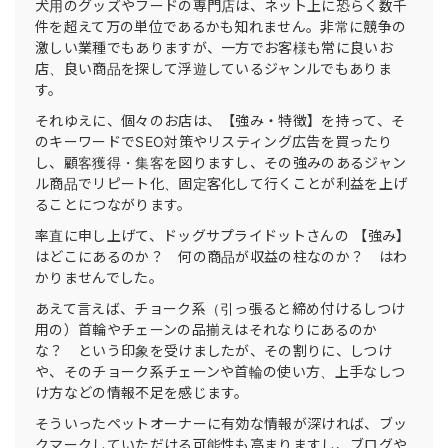
犬用のグッズやフードの専門店は、ネット上に恐らく数千
件を超えて万の単位であるかも知れません。非常に競争の
激しい業種でもありますが、一方でお客様も常に良いお
店、良い商品を探して浮遊しているジャンルでもありま
す。
それゆえに、個々のお店は、【強み・特徴】を持って、そ
のキーワードでSEO対策やリスティング広告を買ったり
し、顧客獲得・集客を図りますし、その強みのあるジャン
ル商品でリピート化、固定客化して行くことが利益を上げ
ることにつながります。
率直に申し上げて、ドッグサプライドットさんの 【強み】
はどこにあるのか？ 何の商品が収益の柱なのか？ はわ
かりませんでした。
あえて言えば、チョーク系（引っ張ると締め付けるしつけ
用の）首輪やチェーンの品揃えはそれなりにあるのか
な？ という印象を受けましたが、その割りに、しつけ
や、そのチョーク系チェーンや首輪の使い方、上手なしつ
け方などの情報不足を感じます。
そういったペットオーナーに有効な情報が深ければ、ブッ
クマークしていただける可能性も高まりますし、ブログや