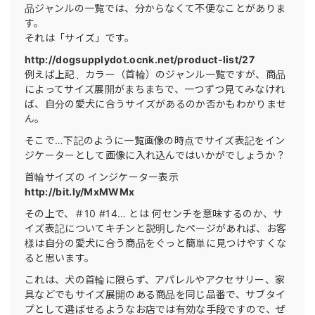
品ジャンルの一覧では、分からなくて不便なことがありま
す。
それは「サイズ」です。
http://dogsupplydot.ocnk.net/product-list/27
例えば上記、カラー（首輪）のジャンル一覧ですが、商品
によってサイズ展開がまちまちで、一つずつ見てみなけれ
ば、自分の愛犬に合うサイズがあるのか否かもわかりませ
ん。
そこで…下記のように一覧画像の時点でサイズ表記をイン
ジケーターとして画像に入れ込んではいかがでしょうか？
首輪サイズの インジケーター表示
http://bit.ly/MxMWMx
その上で、＃10 #14… とは 何センチを意味するのか、サ
イズ表記についてキチンと説明したページがあれば、お客
様は自分の愛犬に合う商品をぐっと簡単に見つけやすくな
ると思います。
これは、犬の首輪に限らず、アパレルやアクセサリー、家
具などでもサイズ展開のある商品を同じ品番で、サブタイ
プとして選ばせるようなお店では有効な手段ですので、ぜ