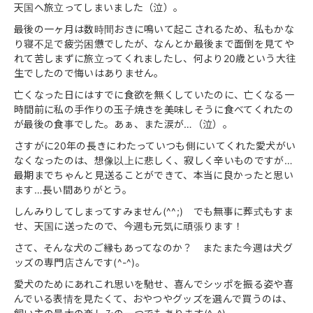
天国へ旅立ってしまいました（泣）。
最後の一ヶ月は数時間おきに鳴いて起こされるため、私もかな
り寝不足で疲労困憊でしたが、なんとか最後まで面倒を見てや
れて苦しまずに旅立ってくれましたし、何より20歳という大往
生でしたので悔いはありません。
亡くなった日にはすでに食欲を無くしていたのに、亡くなる一
時間前に私の手作りの玉子焼きを美味しそうに食べてくれたの
が最後の食事でした。あぁ、また涙が…（泣）。
さすがに20年の長きにわたっていつも側にいてくれた愛犬がい
なくなったのは、想像以上に悲しく、寂しく辛いものですが…
最期までちゃんと見送ることができて、本当に良かったと思い
ます…長い間ありがとう。
しんみりしてしまってすみません(^^;) でも無事に葬式もすま
せ、天国に送ったので、今週も元気に頑張ります！
さて、そんな犬のご縁もあってなのか？ またまた今週は犬グ
ッズの専門店さんです(^-^)。
愛犬のためにあれこれ思いを馳せ、喜んでシッポを振る姿や喜
んでいる表情を見たくて、おやつやグッズを選んで買うのは、