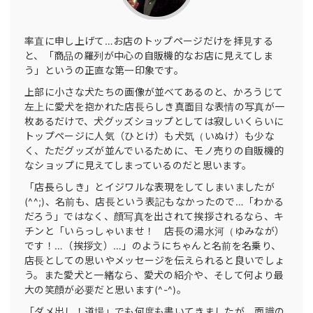
率直に申し上げて…お店のトップページだけを拝見する
と、「商品の羅列が中心の自販機的なお店に見えてしま
う」というの正直な第一印象です。
上部に小さな犬たちの画像が並べてあるのと、かろうじて
左上に愛犬を抱かれた店長らしき真面目な表情の写真が一
枚あるだけで、犬グッズショップとしては寂しいくらいに
トップページに人気（ひとけ）も犬気（いぬけ）も少な
く、ただグッズが並んでいるために、モノ売りの自販機的
なショップに見えてしまっているのだと思います。
「店長らしき」とイジワルな表現をしてしまいましたが
(^^;)、名前も、店長という表記もなかったので…「わかる
だろう」ではなく、顔写真を出されて挨拶されるなら、キ
チンと「いらっしゃいませ！ 店長の湯水河（ゆみなが）
です！…（挨拶文）…」のようにちゃんと名前を名乗り、
店長としての思いやメッセージを伝えられると良いでしょ
う。また愛犬と一緒なら、愛犬の紹介や、そして何より最
大の笑顔が必要だと思います(^-^)。
「ダメ出し！道場」でも何度も書いてきましたが、面識の