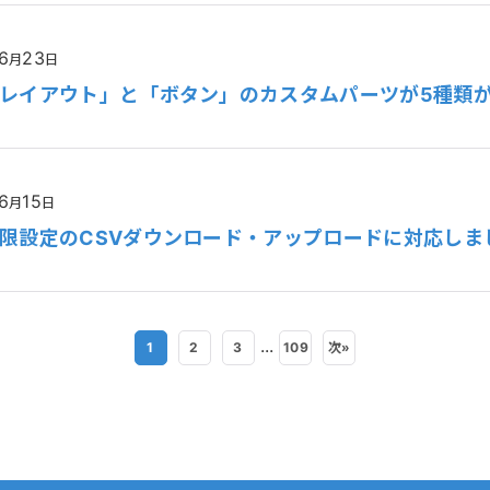
6
23
月
日
レイアウト」と「ボタン」のカスタムパーツが5種類
6
15
月
日
限設定のCSVダウンロード・アップロードに対応しま
...
1
2
3
109
次
»