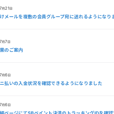
7
21
月
日
けメールを複数の会員グループ宛に送れるようになり
7
7
月
日
業のご案内
7
6
月
日
ニ払いの入金状況を確認できるようになりました
7
6
月
日
細ページにてSBペイント決済のトラッキングIDを確