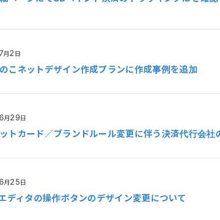
7
2
月
日
のこネットデザイン作成プランに作成事例を追加
6
29
月
日
ットカード／ブランドルール変更に伴う決済代行会社
6
25
月
日
Lエディタの操作ボタンのデザイン変更について