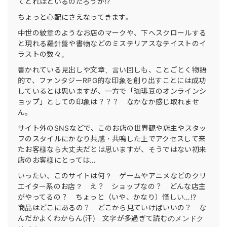
てどれほどいるのだろうか!?
ちょっと心配にさえなってきます。
中世の紋章のようなお店のマークや、下へスクロールする
と現れる羅針盤や書物などのミステリアスなテイストのイ
ラストの数々。
書かれている見出しや文章、言い回しも、ことごとく物語
的で、ファンタジーRPG的な印象を創り出すことには成功
しているとは思いますが、一方で「珈琲豆のオンラインシ
ョップ」としての印象は？？？ なかなか感じ取れませ
ん。
サイト外のSNSなどで、このお店の世界観や店主やスタッ
フのスタイルにかなり共感・共鳴した上でアクセスして来
たお客様なら大丈夫だとは思いますが、そうではない初来
店のお客様にとっては…
いったい、このサイトは何？ ゲームやアニメなどのクリ
エイター系のお店？ え？ ショップなの？ どんな店主
がやってるの？ ちょっと（いや、かなり）怪しい…!?
商品はどこにあるの？ どこから見ていけばいいの？ な
んだかよくわからん(汗) 文字が多過ぎて読むのメンドク