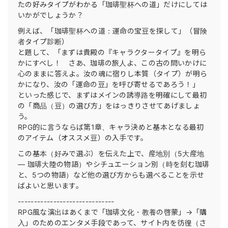
たの好みタイプがわかる「珈琲聖杯への道」だけにしては
いかがでしょうか？
例えば、「珈琲聖杯への道：運命の宝豆を探して」（冒険
者タイプ診断）
と題して、「まずは貴殿の『キャラクタータイプ』を明ら
かにすべし！ さあ、珈琲の旅人よ、この古の問いかけに
心のままに答えよ。汝の魂に宿りし本質（タイプ）が明ら
かになり、汝の「運命の豆」を呼び寄せるであろう！」
といった感じで、まずはメインの誘導路を明確にして最初
の「商品（豆）の選び方」をはっきりさせてあげましょ
う。
RPG的に言うならば第1章、キャラ決めと基本となる最初
のアイテム（オススメ豆）の入手です。
この基本（好みで選ぶ）を伝えた上で、産地別（5大産地
― 珈琲大陸の物語）やシチュエーション別（時を刻む珈琲
と、5つの物語）など他の選び方からも選べることを示せ
ばよいと思います。
------------------------------
RPG風な演出はあくまで「珈琲文化・教養の啓蒙」→「購
入」のためのエンタメ手段であって、サイト内を彷徨（さ