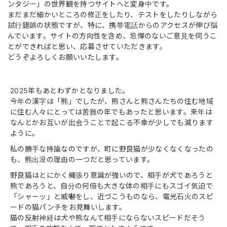
ンタジー」の世界観を持つサイトへと変身中です。
まだまだ細かいところの修正をしたり、テストをしたりしながら
試行錯誤の状態ですが、特に、携帯電話からのアクセスが伸び悩
んでいます。サイトの方向性を含め、忌憚のないご意見を伺うこ
とができればと思い、応募させていただきます。
どうぞよろしくお願いいたします。
2025年もあとわずかとなりました。
今年の漢字は「熊」でしたが、熊さんと熊さんたちの住む地域
に住む人々にとっては苦難の年でもあったと思います。来年は
なんとかお互いが出会うことで起こる不幸が少しでも減ります
ように。
私の勝手な持論なのですが、町に野良猫が少なくなくなったの
も、熊出没の理由の一つだと思っています。
野良猫はとにかく縄張り意識が強いので、相手が犬であろうと
熊であろうと、自分の何倍も大きな体の相手にもスゴイ気迫で
「シャーッ」と威嚇をし、近づこうものなら、電光石火のスピ
ードの猫パンチをお見舞いします。
猫の反射神経は犬や熊なんて相手にならないスピードだそう