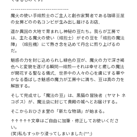
------------------------------
魔火の使い手焙煎士のご主人と創作家賢者である珈琲豆屋
の女房どのの名コンビが生み出し届けるお店。
遥か異国の大地で育まれし神秘の豆たち。我らが工房で
は、主たる魔火の使い（焙煎士）がその豆を「焙煎の魔法
陣」（焙煎機）にて熱き念を込めて丹念に煎り上げるの
だ。
魅惑の力を封じ込められし緑色の豆が、魔火の力で深き褐
色へと変貌を遂げる瞬間―焙煎―それは幸せと癒しの魔法
が開花する聖なる儀式。世界中の人々の心を虜にする華や
かなる香ばしき魅惑の魔力が工房中に満ち、豆は真の力を
解放する。
そして完成せし「魔法の豆」は、黒猫の冒険者（ヤマト ネ
コポス）が、魔法袋に封じて貴殿の城へとお届けする。
そこからおひさま堂の「新たな物語」が始まる。
↑↑↑↑↑文章はご自由に加筆・修正してお使いくださ
い。
(笑)私もすっかり浸ってしまいました(^^;)