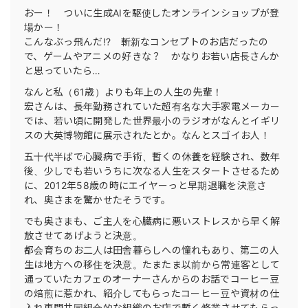
おー！ ついに生成AIを駆使したオンラインショップが登
場かー！
こんなぶっ飛んだ!? 斬新なコンセプトのお店だったの
で、ゲームやアニメの好きな？ かなりお若い店長さんか
と思っていたら…
なんと私（61歳）よりも年上の人生の先輩！
宏さんは、長年勤務されていた超有名な大手家電メーカー
では、若い頃に開発した世界最小のラジオがなんとイギリ
スの大英博物館に展示されたとか。なんとスゴイお人！
五十代半ばで心臓病で手術、暫くの休養を経験され、数年
後、少しでも若いうちに次なる人生をスタートさせるため
に、2012年58歳の時にエイヤーっと早期退職を決意さ
れ、奥さまを驚かせたそうです。
でも奥さまも、ご主人を心臓病に悪いストレスから早く解
放させてあげようと決意。
都会育ちのお二人は田舎暮らしへの憧れもあり、第二の人
生は地方への移住を決意。たまたま以前から常連客として
通っていたカフェのオーナーさんからのお話でコーヒー豆
の焙煎に惹かれ、紹介してもらったコーヒー豆や資材の仕
入れ専門共同組合的な組織のお店で暫く修業させてもらっ