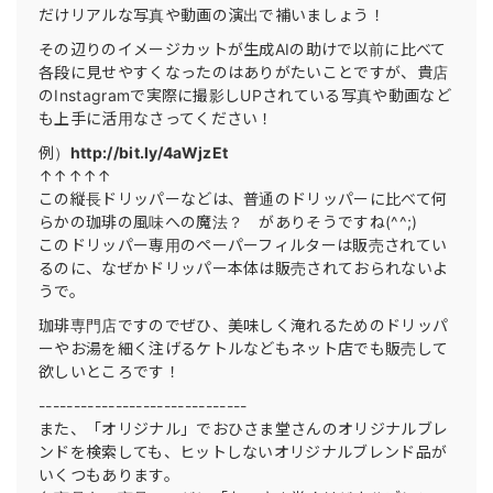
だけリアルな写真や動画の演出で補いましょう！
その辺りのイメージカットが生成AIの助けで以前に比べて
各段に見せやすくなったのはありがたいことですが、貴店
のInstagramで実際に撮影しUPされている写真や動画など
も上手に活用なさってください！
例）
http://bit.ly/4aWjzEt
↑↑↑↑↑
この縦長ドリッパーなどは、普通のドリッパーに比べて何
らかの珈琲の風味への魔法？ がありそうですね(^^;)
このドリッパー専用のペーパーフィルターは販売されてい
るのに、なぜかドリッパー本体は販売されておられないよ
うで。
珈琲専門店ですのでぜひ、美味しく淹れるためのドリッパ
ーやお湯を細く注げるケトルなどもネット店でも販売して
欲しいところです！
------------------------------
また、「オリジナル」でおひさま堂さんのオリジナルブレ
ンドを検索しても、ヒットしないオリジナルブレンド品が
いくつもあります。