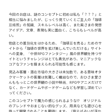
今回のお店は、謎のコンセプトに初めは私も「？？？」と
相当に悩みましたが、じっくり見ていくとご主人の「珈琲
豆焙煎」の知識、スキルレベルは高く、また奥さまの発想
アイデア、文章、表現も実に面白く、こちらもレベルが高
い。
他店との差別化をはかるため、「珈琲豆を売る」ためのサ
イトから「珈琲の世界を拡げ楽しんでいただける」サイト
への変身。「中世RPGファンタジー」風の世界観を持つサ
イトというチャレンジはとても勇気があり、マニアックな
コアなファンを掴まえられる可能性も感じます。
見込み客層・潜在市場の大きさは未知数で、ある意味オタ
クマーケットの客層は気難しく繊細なので、おひさま堂さ
んももっとこの世界観の小説や映画、RPGやアニメだけで
なく、カードゲームやボードゲームなども学習し深めてい
ってください。
このコンセプトで魔力の感じられるような!? オリジナル
のブレンドやおまじない的なグッズ、用具なども遊び心を
持って開発されることを期待します。（例えば占いが浮か