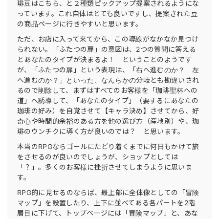
琲豆はこちら、と２種類ピックアップ提案されるようにな
っています。これ自体はとても良いですし、提案された豆
の商品ページに行きやすいと思います。
ただ、お店に入って来てから、この導線がなかなか見つけ
られない。「ふたつの扉」の意図は、2つの質問に答える
とあなたのタイプが決まるよ！ ということのようです
が、「ふたつの扉」という表現は、「右へ進むのか？ 左
へ進むのか？」といった、なんらかの分岐とも勘違いされ
るので削除して、まずはすべてのお客様を「珈琲聖杯への
道」へ誘導して、「あなたのタイプ」（要するにあなたの
珈琲の好み）を自覚させて【キャラ決め】させてから、好
奇心や時間的余裕のある方を他の選び方（産地別）や、珈
琲のウンチクに導く方が良いのでは？ と思います。
本当のRPGならゴールにたどり着くまでに何日もかけて旅
をさせるのが良いのでしょうが、ショップとしては
「？」。多くのお客様に挫折させてしまうように思いま
す。
RPG的に見せるのならば、最上部に全体像としての「冒険
マップ」を設置したり、上下に並べてある各パートを2階
層目に下げて、トップページには「冒険マップ」と、あな