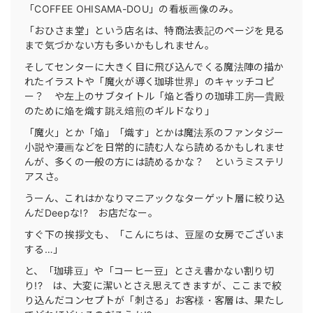
「COFFEE OHISAMA-DOU」の看板画像のみ。
「おひさま堂」という店名は、特商法表記のページを見る
まで気づかない方も多いかもしれません。
そしてセンターに大きく目に飛び込んでくる魔法陣の描か
れたイラストや「魔火が導く珈琲世界」のキャッチコピ
ー？ や左上のサブタイトル「焔と香りの珈琲工房―貴殿
のために焔を熾す誂え焙煎のギルドなり」
「魔火」とか「焔」「熾す」とかは魔法系のファンタジー
小説や漫画などを日常的に読む人なら読めるかもしれませ
んが、多くの一般の方には読めるかな？ というミステリ
アスさ。
うーん、これはかなりマニアックなターゲット層に絞り込
んだDeepな!? お店だなー。
すぐ下の挨拶文も、「こんにちは、豆屋の女房でございま
する…」
と、「珈琲豆」や「コーヒー豆」とさえ書かない割り切
り!? は、大変に潔いとさえ思えてきますが、ここまで絞
り込んだコンセプトが「刺さる」お客様・客層は、果たし