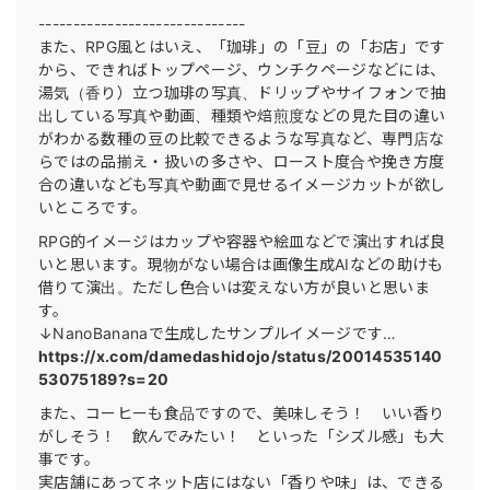
------------------------------
また、RPG風とはいえ、「珈琲」の「豆」の「お店」です
から、できればトップページ、ウンチクページなどには、
湯気（香り）立つ珈琲の写真、ドリップやサイフォンで抽
出している写真や動画、種類や焙煎度などの見た目の違い
がわかる数種の豆の比較できるような写真など、専門店な
らではの品揃え・扱いの多さや、ロースト度合や挽き方度
合の違いなども写真や動画で見せるイメージカットが欲し
いところです。
RPG的イメージはカップや容器や絵皿などで演出すれば良
いと思います。現物がない場合は画像生成AIなどの助けも
借りて演出。ただし色合いは変えない方が良いと思いま
す。
↓NanoBananaで生成したサンプルイメージです…
https://x.com/damedashidojo/status/20014535140
53075189?s=20
また、コーヒーも食品ですので、美味しそう！ いい香り
がしそう！ 飲んでみたい！ といった「シズル感」も大
事です。
実店舗にあってネット店にはない「香りや味」は、できる