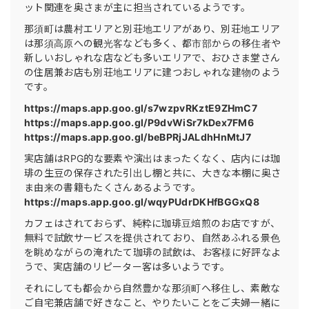
ット関連を奥さまが主に担当されているようです。
那須町は農村エリアと別荘地エリアがあり、別荘地エリア
は那須高原への観光客なども多く、都市部からの移住者や
新しいおしゃれな店なども多いエリアで、おひさま堂さん
の住居兼お店も別荘地エリアに建つおしゃれな建物のよう
です。
https://maps.app.goo.gl/s7wzpvRKztE9ZHmC7
https://maps.app.goo.gl/P9dvWiSr7kDex7FM6
https://maps.app.goo.gl/beBPRjJALdhHnMtJ7
実店舗はRPG的な要素や演出はまったくなく、店内には珈
琲の生豆の保存された引出し棚と共に、大きな本棚に奥さ
ま由来の書籍もたくさんあるようです。
https://maps.app.goo.gl/wqyPUdrDKHfBGGxQ8
カフェはされておらず、純粋に珈琲豆焙煎のお店ですが、
無料で試飲サービスを提供されており、自然あふれる景色
を眺めながらの淹れたて珈琲の試飲は、お客様に好評なよ
うで、実店舗のリピーター客は多いようです。
それにしても都会から自然豊かな那須町へ移住し、素敵な
ご自宅兼店舗で好きなこと、やりたいことをご夫婦一緒に