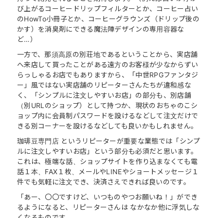
び上がるコーヒードリップフィルターとか、コーヒー占い
のHowTo小冊子とか、コーヒーグラウンズ（ドリップ後の
かす）を消臭剤にできる魔法陣デザインの専用容器な
ど…）
一方で、那須高原の別荘地であるということから、実店舗
へ来店して買ったことがある遠方のお客様が少なからずい
らっしゃるお店でもありますから、「中世RPGファンタジ
ー」風ではない実店舗のリピーターさんたちが違和感な
く、「シンプルに注文しやすいお店」の部分も、別店舗
（別URLのショップ）として持つか、現状のおちゃのこシ
ョップ内に会員制パスワードを設けるなどして注文だけで
きる別コーナーを設けるなどしても良いかもしれません。
珈琲豆専門店 というリピーターが重要な業態では「シンプ
ルに注文しやすいお店」という部分も必須だと思います。
これは、極端な話、ショップサイトを作り込まなくても電
話１本、FAX１枚、メールやLINEやショートメッセージ１
件でも気軽に注文でき、決済さえできれば良いのです。
「あー、〇〇ですけど、いつものやつお願いね！」ができ
るようになると、リピーターさんは なかなか他に浮気しな
くなるものです。