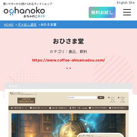
English Site
使いやすいから続けられるネットショップ
無料お試し
HOME
>
ダメ出し道場
>
おひさま堂
おひさま堂
カテゴリ：食品、飲料
https://www.coffee-ohisamadou.com/