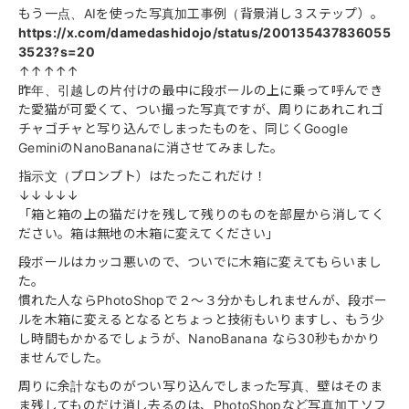
もう一点、AIを使った写真加工事例（背景消し３ステップ）。
https://x.com/damedashidojo/status/200135437836055
3523?s=20
↑↑↑↑↑
昨年、引越しの片付けの最中に段ボールの上に乗って呼んでき
た愛猫が可愛くて、つい撮った写真ですが、周りにあれこれゴ
チャゴチャと写り込んでしまったものを、同じくGoogle
GeminiのNanoBananaに消させてみました。
指示文（プロンプト）はたったこれだけ！
↓↓↓↓↓
「箱と箱の上の猫だけを残して残りのものを部屋から消してく
ださい。箱は無地の木箱に変えてください」
段ボールはカッコ悪いので、ついでに木箱に変えてもらいまし
た。
慣れた人ならPhotoShopで２〜３分かもしれませんが、段ボー
ルを木箱に変えるとなるとちょっと技術もいりますし、もう少
し時間もかかるでしょうが、NanoBanana なら30秒もかかり
ませんでした。
周りに余計なものがつい写り込んでしまった写真、壁はそのま
ま残してものだけ消し去るのは、PhotoShopなど写真加工ソフ