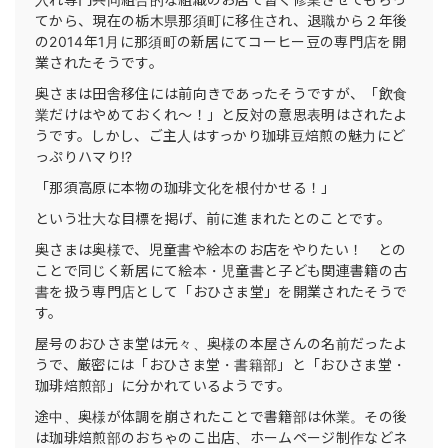
てから、現在の栃木県那須町に移住され、退職から２年後
の2014年1月に那須町の新居にてコーヒー豆の専門店を開
業されたそうです。
奥さまは田舎移住には前向きであったそうですが、「飲食
業だけはやめておくれ〜！」と反対の意思表明はされたよ
うです。しかし、ご主人はすっかり珈琲豆焙煎の魅力にど
っぷりハマり!?
「那須高原に本物の珈琲文化を根付かせる！」
という壮大な目標を掲げ、前に進まれたとのことです。
奥さまは奥様で、児童書や絵本のお店をやりたい！ との
ことで同じく新居にて絵本・児童書と子ども関連書籍の古
書を扱う専門店として「おひさま堂」を開業されたそうで
す。
屋号のおひさま堂は元々、奥様の本屋さんの名前だったよ
うで、厳密には「おひさま堂・書籍部」と「おひさま堂・
珈琲焙煎部」に分かれているようです。
途中、奥様が体調を崩されたことで書籍部は休業。その後
は珈琲焙煎部のおちゃのこ出店、ホームページ制作などネ