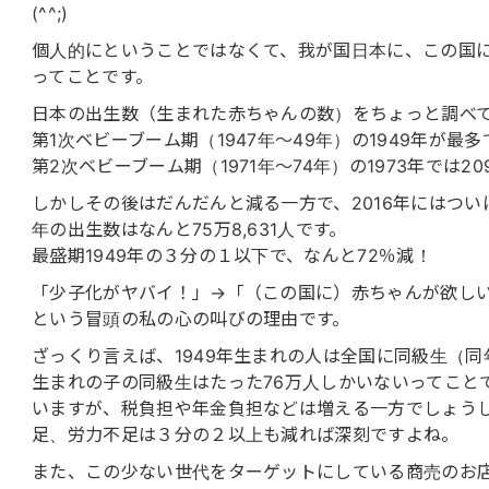
(^^;)
個人的にということではなくて、我が国日本に、この国
ってことです。
日本の出生数（生まれた赤ちゃんの数）をちょっと調べ
第1次ベビーブーム期（1947年〜49年）の1949年が最多で
第2次ベビーブーム期（1971年〜74年）の1973年では2
しかしその後はだんだんと減る一方で、2016年にはついに年
年の出生数はなんと75万8,631人です。
最盛期1949年の３分の１以下で、なんと72％減！
「少子化がヤバイ！」→「（この国に）赤ちゃんが欲し
という冒頭の私の心の叫びの理由です。
ざっくり言えば、1949年生まれの人は全国に同級生（同年
生まれの子の同級生はたった76万人しかいないってこと
いますが、税負担や年金負担などは増える一方でしょう
足、労力不足は３分の２以上も減れば深刻ですよね。
また、この少ない世代をターゲットにしている商売のお