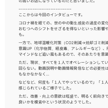
の高いお店になっているのだと思いました。
------------------------------
ここからは今回のインタビューです。
コロナ禍を経ての、世の中の衛生感覚の過度の変
おむつへのシフトをせざるを得ないといった影響
も。
一方で、地球温暖化対策（CO2削減→焼却ゴミ削
意識UP（化学物質、経皮毒、アレルギーなど）、
マインドなど追い風もあるので、そのあたりを意
ただ、現状、すべてを１人でオペレーションして
回らない。動画説明や動画情報発信などの必要性
もなかなかなく…
などなど、何度も「１人でやっているので」「１
感じられているご様子でした。
ただ、改善・向上の意欲は旺盛で、明るく前向き
良いかを模索中という状況のようでした。