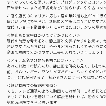
すくなっていると思いますが、ブログリンクなどコンテ
否めません。また動画説明などが見られず、やや古いタ
お店や店長のキャリアに応じて客の年齢層も上がって行
層という視点で見ると、新規顧客開拓は年々若いママさ
世代（ショート動画中心）に合わせたコンテンツの増強
＜静止画と文字ばかりでは分かりにくい＞
現代の時勢を考えると、静止画と文字ばかりの説明は、今
若いママさんたちには、ややまどろっこしくて分かりに
動画で端的で分かりやすい工夫を入れていきましょう！
＜アイテム名や分類名も初見にはハテナ？＞
あれこれ数十行読んだり、静止画を何枚も見て、おむつ
前、おむつカバー、ワンサイズおむつ、ハンドメイドカ
つ。…どれが何やら？ 初心者さんには一度ではなかな
＜短い動画での解説を期待＞
でも、テレビ通販のように動画でこれが何、これが何と
でも）におむつを着けていく解説を見せれば、恐らく30
認知＆理解できると思います。