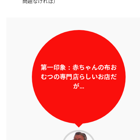
問題なければ）
第一印象：赤ちゃんの布お
むつの専門店らしいお店だ
が…