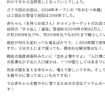
わけですから当然苦しくなっていくでしょう。
さて今回のお店は、2009年オープンの「布おむつ本舗
は２回目の登場で前回は2018年でした。
赤ちゃん（を持つお母さん）がメインターゲットのお店です
前回の「ダメ出し！道場」登場時の2018年が約92万人
が対2009年比71％。対2018年比でも83％まで縮小
政府が何代も変わっても減るばかりで、この50年間で前
ずか。３分の１にまで減っても、根本的な解決策はなく
戦後の高度成長時みたいに「生めよ増やせよ」「人口増
の急激な少子化と人口減少は、一つの国としてはあまり
将来の国を支える赤ちゃん、増えて欲しいですね。そし
も健やかに育ってほしいものですね！
では赤ちゃんを健やかに育てるための大切なアイテムの
す！