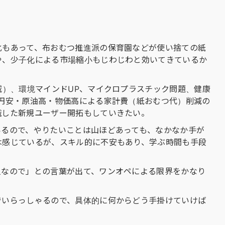
化もあって、布おむつ推進派の保育園などが使い捨ての紙
や、少子化による市場縮小もじわじわと効いてきているか
減）、環境マインドUP、マイクロプラスチック問題、健康
円安・原油高・物価高による家計費（紙おむつ代）削減の
識した新規ユーザー開拓もしていきたい。
いるので、やりたいことは山ほどあっても、なかなか手が
は感じているが、スキル的に不安もあり、学ぶ時間も手段
人なので」との言葉が出て、ワンオペによる限界をかなり
でいらっしゃるので、具体的に何からどう手掛けていけば