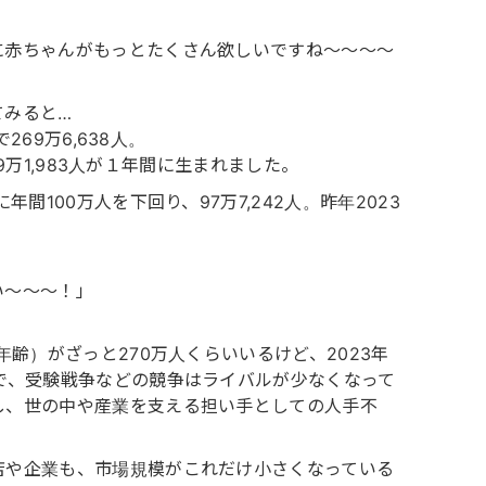
に赤ちゃんがもっとたくさん欲しいですね〜〜〜〜
てみると…
269万6,638人。
09万1,983人が１年間に生まれました。
間100万人を下回り、97万7,242人。昨年2023
い〜〜〜！」
齢）がざっと270万人くらいいるけど、2023年
で、受験戦争などの競争はライバルが少なくなって
し、世の中や産業を支える担い手としての人手不
店や企業も、市場規模がこれだけ小さくなっている