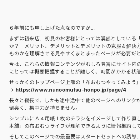
６年前にも申し上げた点なのですが…
まずは初来店、初見のお客様にとっては漠然としている
か？ メリット、デメリットとデメリットの克服＆解決
ものかを理解させる見やすくまとまったページが必要だ
今は、これらの情報コンテンツがむしろ豊富にサイト内
にとっては概要把握することが難しく、時間がかかる状
せっかくのトップページ上部の「布おむつやってみよう
→
https://www.nunoomutsu-honpo.jp/page/4
長々と縦長で、しかも途中途中で他のページへのリンク
倒臭く、集中力が持ちません。
シンプルにＡ４用紙１枚のチラシをイメージして作り直
本舗」の布おむつライフが理解できるように情報集約し
そしてこのページでの最重要はスタートセットへの誘導