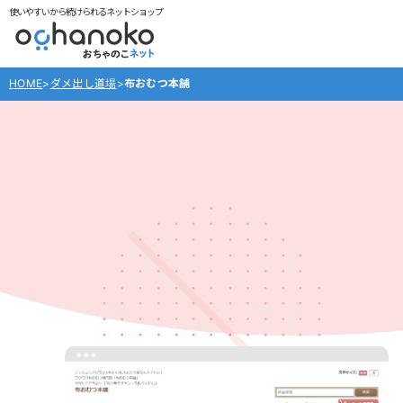
使いやすいから続けられるネットショップ
HOME
>
ダメ出し道場
>
布おむつ本舗