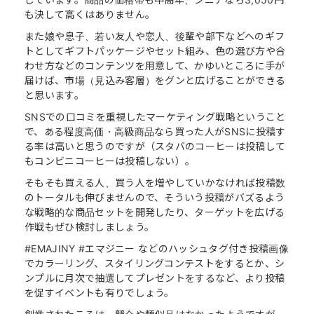
も決して高くはありません。
また娘や息子、若い友人や恋人、後輩や部下などへのギフ
トとしてギフトパッケージやセット組み、色の選び方や合
わせ方などのコンテンツを用意して、かゆいところに手が
届けば、市場（見込み客層）をグンと広げることができる
と思います。
SNSでの口コミを重視したマーケティング戦略ということ
で、ある程度高価・高級商品なら買った人がSNSに投稿す
る率は高いと思うのですが（スタバのコーヒーは投稿して
もコンビニコーヒーは投稿しない）。
そもそも買える人、買う人を増やしていかなければ投稿数
のトータルも伸びませんので、そういう投稿がバズるよう
な戦略的な商品セットを開発したり、ターゲットを広げる
作戦もぜひ検討しましょう。
#EMAJINY #エマジニー などのハッシュタグ付き投稿画像
でカラーリング、スタイリングコンテストをするとか、シ
ンプルに月次で抽選してプレゼントをするなど、より投稿
を促すイベントも有りでしょう。