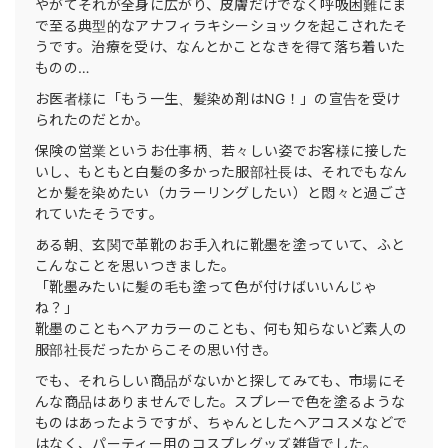
やがてそれが全身に広がり、皮膚だけでなく呼吸困難にま
で至る典型的なアナフィラキシーショックを起こされたそ
うです。治療を受け、なんとかことなきを得て落ち着いた
ものの…
お医者様に「もう一生、髪染め剤はNG！」の宣告を受け
られたのだとか。
保険の営業というお仕事柄、若々しい姿でお客様に接した
いし、もともと白髪の多かった服部社長は、それでもなん
とか髪を染めたい（カラーリングしたい）と悶々と過ごさ
れていたそうです。
ある朝、玄関で革靴のお手入れに靴墨を塗っていて、ふと
こんなことを思いつきました。
「靴墨みたいに髪の毛も塗って色が付けばいいんじゃ
ね？」
靴墨のこともヘアカラーのことも、何も知らないど素人の
服部社長だったからこその思い付き。
でも、それらしい商品がないかと探してみても、市場にそ
んな商品はありませんでした。スプレーで色を塗るような
ものはあったようですが、ちゃんとしたヘアコスメなどで
はなく、パーティー用のコスプレグッズ雑貨でした。