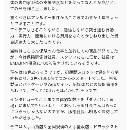
体の専門家派遣の支援制度などを使ってなんとか商品とし
ての形を作り上げました。
驚くべきはアレルギー事件からここまでわずか１年ちょっ
とであることです。
アイデアもさることながら、勉強しながら突き進む行動
力、実行力、開発にかける費用をなんとかひねり出した資
金調達力も大したものです。
当時はもちろん保険のお仕事と並行しての商品開発でした
が、今は保険関係は社員、スタッフたちに任せ、社長は
EMAJINY事業に100％注力されているそうです。
現在は16色あるそうですが、初期製造ロットは資金的な制
約もあり、3色×1000個ずつからのスタートでした。開発
製造とパッケージやWebサイト、紙媒体などの販促費用を
合わせて、ざっと400万円ほどかけたそうです。
インタビューでここまで具体的な数字を「ダメ出し！道
場」に書いてもいいよ！ とおっしゃる社長さんはめった
にいらっしゃらないのですが、服部社長は明るく快諾して
いただきました。
今では大手百貨店や全国規模の大手量販店、ドラッグスト