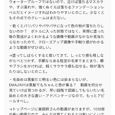
ウォータープルーフではないので、泣けば落ちるマスカラ
や、ずぶ濡れや、強くぬぐえば落ちるファンデーションレ
ベルだとイメージすればわかりやすいとのこと。少なくと
もその点でのクレームはまだない。
・乾くとパリパリやパサパサになって色の粉が落ちたりし
ないのか？ ボトルに入った状態ではなく、実際に塗った
後の質感がよくわかるような画像や動画がなかなか見当た
らなかったので、クローズアップ画像や手触り感がわかる
ような動画がぜひほしい。
→塗ってしばらくすると乾いてきて、しっとり感も残しな
がらべとつかず、手櫛ならある程度の毛束でまとまり、櫛
やブラシをかければ、軽くサラサラ感も出せる。粉が落ち
たりはしないとのこと。
・毛染めは黒髪だと明るい色には染まらないが、
EMAJINYは黒髪でもちゃんと色が乗る？ 動画を何分か
見ていけば見つかるが、早い段階で認識してもらいたい毛
染めとの大きな違い・アドバンテージなので、もっとアピ
ールすべし。
→トップページに美容師さんの動画がありますが、10分弱
の長い動画なので、みんなが見てくれるとは思いにくいで