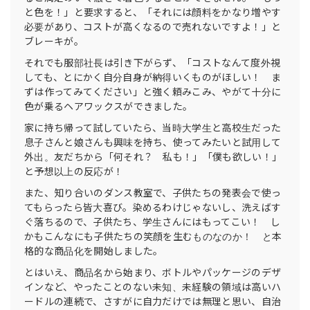
と色を！」と要求すると、「それには顔料をかなり増やす
必要があり、コストが高くなるので売れないですよ！」と
ブレーキが。
それでも服部社長は引き下がらず、「コストなんて度外視
しても、とにかく自分自身が納得いくものがほしい！ ま
ずは作ってみてください」と強く頼みこみ、やがて十分に
色が乗るヘアワックスができました。
家に持ち帰って試していたら、当時大学生と高校生だった
息子さんと娘さんも興味を持ち、使ってみたいと試用して
外出。友だちから「何それ？ 私も！」「僕も欲しい！」
と予想以上の反応が！
また、知り合いのダンス教室で、子供たちの発表会で使っ
てもらったら皆大喜び。染めるわけじゃないし、洗えばす
ぐ落ちるので、子供たち、学生さんにはもってこい！ し
かもこんなにも子供たちの笑顔を生むものなのか！ と本
格的な商品化を開始しました。
とはいえ、商品名から始まり、ボトルやパッケージのデザ
インなど、やったことのない未知、未経験の領域は高いハ
ードルの連続で、さすがに自力だけでは無理と思い、自治