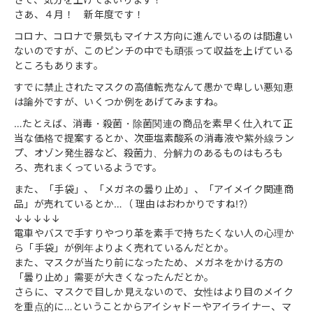
さあ、４月！ 新年度です！
コロナ、コロナで景気もマイナス方向に進んでいるのは間違い
ないのですが、このピンチの中でも頑張って収益を上げている
ところもあります。
すでに禁止されたマスクの高値転売なんて愚かで卑しい悪知恵
は論外ですが、いくつか例をあげてみますね。
…たとえば、消毒・殺菌・除菌関連の商品を素早く仕入れて正
当な価格で提案するとか、次亜塩素酸系の消毒液や紫外線ラン
プ、オゾン発生器など、殺菌力、分解力のあるものはもろも
ろ、売れまくっているようです。
また、「手袋」、「メガネの曇り止め」、「アイメイク関連商
品」が売れているとか…（ 理由はおわかりですね!?）
↓↓↓↓↓
電車やバスで手すりやつり革を素手で持ちたくない人の心理か
ら「手袋」が例年よりよく売れているんだとか。
また、マスクが当たり前になったため、メガネをかける方の
「曇り止め」需要が大きくなったんだとか。
さらに、マスクで目しか見えないので、女性はより目のメイク
を重点的に…ということからアイシャドーやアイライナー、マ