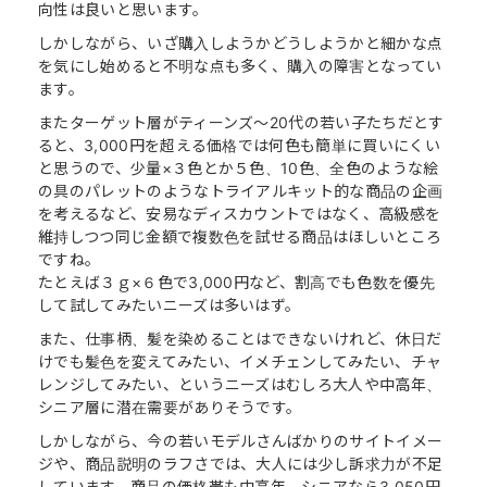
向性は良いと思います。
しかしながら、いざ購入しようかどうしようかと細かな点
を気にし始めると不明な点も多く、購入の障害となってい
ます。
またターゲット層がティーンズ〜20代の若い子たちだとす
ると、3,000円を超える価格では何色も簡単に買いにくい
と思うので、少量×３色とか５色、10色、全色のような絵
の具のパレットのようなトライアルキット的な商品の企画
を考えるなど、安易なディスカウントではなく、高級感を
維持しつつ同じ金額で複数色を試せる商品はほしいところ
ですね。
たとえば３ｇ×６色で3,000円など、割高でも色数を優先
して試してみたいニーズは多いはず。
また、仕事柄、髪を染めることはできないけれど、休日だ
けでも髪色を変えてみたい、イメチェンしてみたい、チャ
レンジしてみたい、というニーズはむしろ大人や中高年、
シニア層に潜在需要がありそうです。
しかしながら、今の若いモデルさんばかりのサイトイメー
ジや、商品説明のラフさでは、大人には少し訴求力が不足
しています。商品の価格帯も中高年、シニアなら3,050円