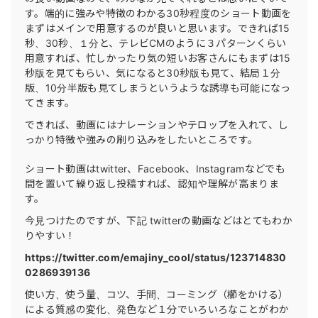
す。端的に強みや特徴のわかる30秒程度のショート動画を
まずはメインで用意するのが良いと思います。できれば15
秒、30秒、１分と、テレビCMのように３パターンくらい
用意すれば、忙しかったり気の短いお客さんにもまずは15
秒版を見てもらい、気になると30秒版も見て、結局１分
版、10分半版も見てしまうというような誘導も可能になっ
てきます。
できれば、動画にはナレーションやテロップを入れて、し
っかり特徴や強みの刷り込みをしたいところです。
ショート動画はtwitter、Facebook、Instagramなどでも
間を置いて繰り返し投稿すれば、認知や理解が高まりま
す。
今見つけたのですが、下記 twitterの動画などはとてもわか
りやすい！
https://twitter.com/emajiny_cool/status/123714830
0286939136
使い方、使う量、コツ、手間、コーミング（櫛をかける）
による質感の変化、発色など１分でいろいろなことがわか