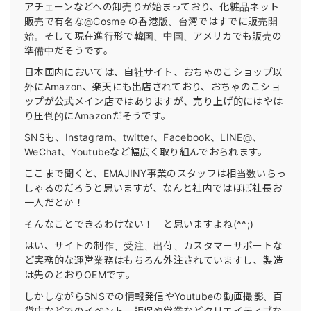
アチェーンなどへの卸売りが始まっており、化粧品ネット
販売で有名な@Cosme の香港版、台湾ではすでに販売開
始。そして現在進行形で韓国、中国、アメリカでも販売の
準備中だそうです。
日本国内においては、自社サイト、おちゃのこショップ以
外にAmazon、楽天にも出店されており、おちゃのこショ
ップが公式メイン店ではありますが、売り上げ的にはやは
り圧倒的にAmazonだそうです。
SNSも、Instagram、twitter、Facebook、LINE@、
WeChat、Youtubeなど幅広く取り組んでおられます。
ここまで聞くと、EMAJINY事業のスタッフは相当数いらっ
しゃるのだろうと思いますが、なんと社内ではほぼ社長お
一人だとか！
そんなことできるわけない！ と思いますよね(^^;)
はい、サイトの制作、受注、出荷、カスタマーサポートな
ど実務的な運営業務はもちろん外注されていますし、製造
は先のとおりOEMです。
しかしながらSNSでの情報発信やYoutubeの動画撮影、百
貨店などでのイベント、販促や営業などクリエイティブな