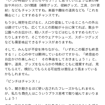
「いつか時間ができたらやろう！」と思っていたような家の掃
除や片付け、DIY関連（掃除グッズ、収納グッズ、工具、DIY資
材）などもチャンスですね。楽器や趣味の道具なども「これを
機会に！」とすすめるチャンスです。
もう少し視野を広げると、人口の密集しているところへの外出
は避けていても、広くて人との距離が十分に保てれば、散歩や
公園へのお出かけ、軽いスポーツなどはむしろすすめられてい
たりしますので、そこでのウェアやシューズ、スポーツグッズ
なども需要喚起できるチャンスがありますね。
そして、みんなが不安を持ちながら、「いずれこの騒ぎも終息
する！」と心の中では期待しているわけですから、「終息後の
お出かけの楽しみに！ その準備をしておきましょう！」と、
服や、道具、グッズをなんらかの特典とともに提案すれば、見
てもらえて、検討してもらえる可能性は普段より高まっている
かもしれません。
「ピンチはチャンス！」
もう、聞き飽きるほど使い古されたフレーズかもしれません
が、私たち商売人はこういうプラス思考で取り組んでまいりま
しょう！