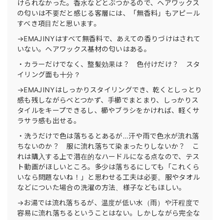
けられなかった。香水などとぶつかるので、ヘアワックス
の匂いは不要だと感じる客層には、「無香料」もアピール
すべき項目だと思います。
→EMAJINYはすべて無香料で、あえての香りづけはされて
いない。ヘアワックス基材の匂いはある。
・カラーだけでなく、整髪効果は？ 色付けだけ？ スタ
イリング面も十分？
→EMAJINYはしっかりスタイリングでき、乾くとしっとり
感も残しながらべとつかず、手櫛でまとまり、しっかりス
タイルをキープできるし、櫛やブラシをかければ、軽くサ
ラサラ感も出せる。
・洗うだけで色は落ちるとあるが…汗や雨で色水が流れ落
ちないのか？ 服に流れ落ちて染まったりしないか？ こ
れは購入する上で潜在的なハードルになる点なので、テス
ト動画がほしいところ。多少は落ちるにしても「これくら
いなら問題ないね！」と思わせる工夫は必要。服やタオル
などについた場合の洗濯の方法、様子などもほしい。
→お湯では流れ落ちるが、温度が低い水（雨）や汗程度で
容易に流れ落ちるということはない。しかしながら完全な