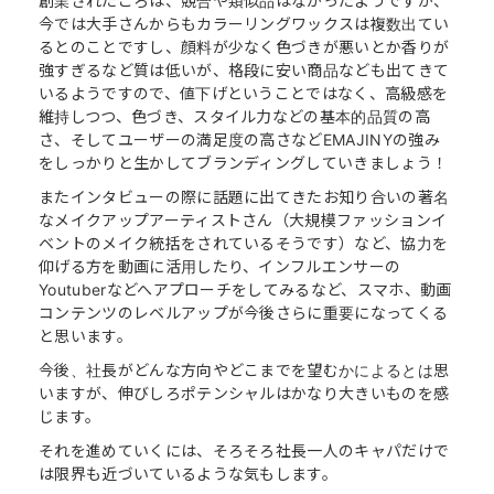
創業されたころは、競合や類似品はなかったようですが、
今では大手さんからもカラーリングワックスは複数出てい
るとのことですし、顔料が少なく色づきが悪いとか香りが
強すぎるなど質は低いが、格段に安い商品なども出てきて
いるようですので、値下げということではなく、高級感を
維持しつつ、色づき、スタイル力などの基本的品質の高
さ、そしてユーザーの満足度の高さなどEMAJINYの強み
をしっかりと生かしてブランディングしていきましょう！
またインタビューの際に話題に出てきたお知り合いの著名
なメイクアップアーティストさん（大規模ファッションイ
ベントのメイク統括をされているそうです）など、協力を
仰げる方を動画に活用したり、インフルエンサーの
Youtuberなどへアプローチをしてみるなど、スマホ、動画
コンテンツのレベルアップが今後さらに重要になってくる
と思います。
今後、社長がどんな方向やどこまでを望むかによるとは思
いますが、伸びしろポテンシャルはかなり大きいものを感
じます。
それを進めていくには、そろそろ社長一人のキャパだけで
は限界も近づいているような気もします。