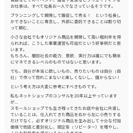
お仕事は、すべて社長お一人でなさっているそうです。
プランニングして開発して販促して売る！ という社長し
かできないことに専念し、外部に委託できることは割り切
って頼む。
小さな会社でもオリジナル商品を開発して高い粗利率を得
られれば、こうした事業運営も可能だという好事例だと思
います。
もちろん、服部社長の能力、意欲、実行力は誰にでも簡単
にマネできるレベルのものではないと思います。
でも、自分が本当に欲しいもの、売りたいものは自分（自
社）で作って惚れこまないと楽しくないし、儲からない！
という考え方は大変に参考にすべきものです。
私もネットショップのコンサルを20年以上やっています
が…
スモールショップでも生き残ってきたお店や会社に共通し
ていることは、仕入れてきた商品を右から左に小売りする
だけでなく、必ずオリジナル商品を生み出して十分な付加
価値で他店と差別化し、固定客（リピーター）を増やし、