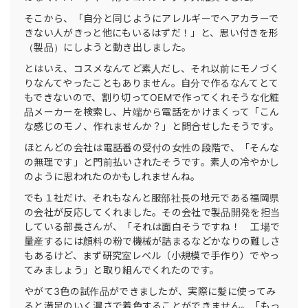
そこから、「自分と同じようにアレルギーでヘアカラーで
きない人がきっと他にもいるはずだ！」と、思い付きを形
（製品）にしようと動き出しました。
とはいえ、コスメなんてど素人だし、それ以前にモノづく
りなんてやったこともありません。自分で作るなんてとて
もできないので、割り切ってOEMで作ってくれそうな化粧
品メーカーを検索し、片端から電話をかけまくって「こん
な感じのモノ、作れませんか？」と問合せしたそうです。
ほとんどの会社は電話番の受付の女性の段階で、「そんな
の無理です」と門前払いされたそうです。素人の冷やかし
のように思われたのかもしれませんね。
でも１社だけ、それもなんと服部社長の地元である福岡県
の会社が反応してくれました。その会社で製品開発を担当
している部長さんが、「それは面白そうですね！ 工場で
量産するには顔料の粉で機械が詰まるなどかなりの難しさ
もあるけど、まず研究室レベル（小規模で手作り）でやっ
てみましょう」と取り組んでくれたのです。
やがて3色の試作品ができましたが、実際に髪に使ってみ
ると満足のいく濃さで着色することができません。「もっ