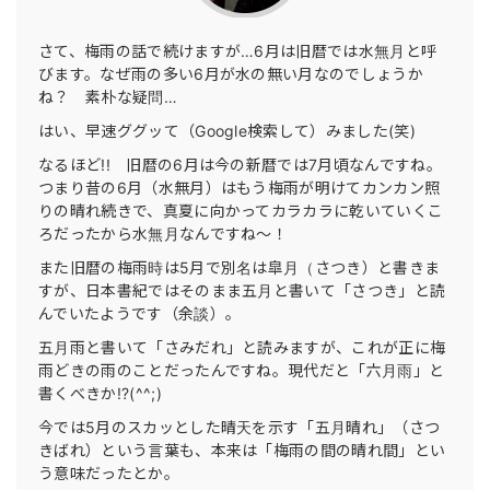
さて、梅雨の話で続けますが…6月は旧暦では水無月と呼
びます。なぜ雨の多い6月が水の無い月なのでしょうか
ね？ 素朴な疑問…
はい、早速ググッて（Google検索して）みました(笑)
なるほど!! 旧暦の6月は今の新暦では7月頃なんですね。
つまり昔の6月（水無月）はもう梅雨が明けてカンカン照
りの晴れ続きで、真夏に向かってカラカラに乾いていくこ
ろだったから水無月なんですね〜！
また旧暦の梅雨時は5月で別名は皐月（さつき）と書きま
すが、日本書紀ではそのまま五月と書いて「さつき」と読
んでいたようです（余談）。
五月雨と書いて「さみだれ」と読みますが、これが正に梅
雨どきの雨のことだったんですね。現代だと「六月雨」と
書くべきか!?(^^;)
今では5月のスカッとした晴天を示す「五月晴れ」（さつ
きばれ）という言葉も、本来は「梅雨の間の晴れ間」とい
う意味だったとか。