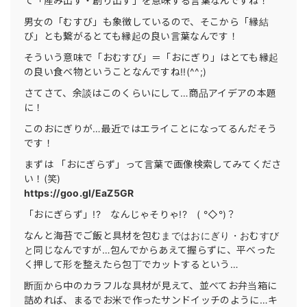
て「産み出す・創り出す」を意味する言葉なんですね！
男女の「むすび」も象徴しているので、そこから「縁結
び」とも繋がるとても縁起の良い言葉なんです！
そういう意味で「おむすび」＝「おにぎり」はとても縁起
の良い食べ物ということなんですね!!(^^;)
さてさて、余談はこのくらいにして…商品アイデアの本題
に！
このおにぎりが…最近ではエライことになってるんだそう
です！
まずは 「おにぎらず」って言葉で画像検索してみてくださ
い！(笑)
https://goo.gl/EaZ5GR
「おにぎらず」!? なんじゃそりゃ!? ( °◇°)？
なんと海苔でご飯と具材を包むまではおにぎり・おむすび
と同じなんですが…包んでからあえて握らずに、平べった
く押して形を整えたら包丁でカットするという…
断面から中のカラフルな具材が見えて、並べてお弁当箱に
詰めれば、まるでお米で作ったサンドイッチのように…キ