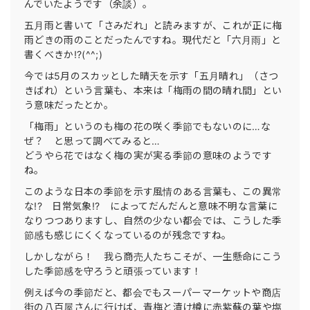
んでいたようです（余談）。
五月雨と書いて「さみだれ」と読みますが、これが正に梅
雨どきの雨のことだったんですね。現代だと「六月雨」と
書くべきか!?(^^;)
今では5月のスカッとした晴天を示す「五月晴れ」（さつ
きばれ）という言葉も、本来は「梅雨の間の晴れ間」とい
う意味だったとか。
「梅雨」というのも梅の花の咲く季節でもないのに…な
ぜ？ と思って調べてみると…
どうやら花ではなく梅の実が実る季節の意味のようです
ね。
このような日本の季節を示す風情のある言葉も、この異常
な!? 日常気象!? によってだんだんと意味不明な言葉に
なりつつありますし、自然の少ない都会では、こうした季
節感も感じにくくなっているのが残念ですね。
しかしながら！ 我ら商売人たちこそが、一生懸命にこう
した季節感を守ろうと頑張っています！
例えば今の季節だと、都会でもスーパーマーケットや商店
街の八百屋さんに行けば、青梅と漬け樽に赤紫蘇の葉や塩