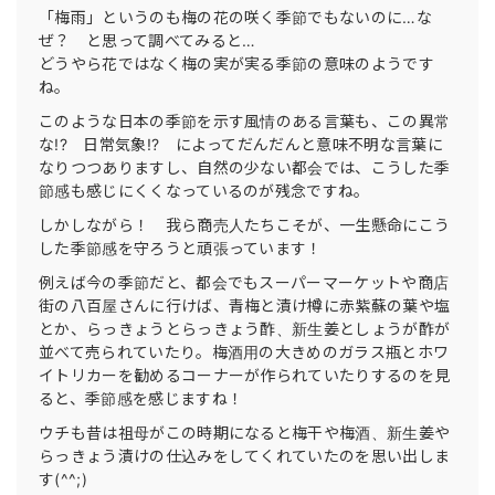
「梅雨」というのも梅の花の咲く季節でもないのに…な
ぜ？ と思って調べてみると…
どうやら花ではなく梅の実が実る季節の意味のようです
ね。
このような日本の季節を示す風情のある言葉も、この異常
な!? 日常気象!? によってだんだんと意味不明な言葉に
なりつつありますし、自然の少ない都会では、こうした季
節感も感じにくくなっているのが残念ですね。
しかしながら！ 我ら商売人たちこそが、一生懸命にこう
した季節感を守ろうと頑張っています！
例えば今の季節だと、都会でもスーパーマーケットや商店
街の八百屋さんに行けば、青梅と漬け樽に赤紫蘇の葉や塩
とか、らっきょうとらっきょう酢、新生姜としょうが酢が
並べて売られていたり。梅酒用の大きめのガラス瓶とホワ
イトリカーを勧めるコーナーが作られていたりするのを見
ると、季節感を感じますね！
ウチも昔は祖母がこの時期になると梅干や梅酒、新生姜や
らっきょう漬けの仕込みをしてくれていたのを思い出しま
す(^^;)