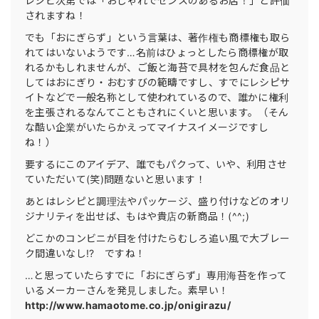
レシピ次第では「おしゃれでセンスのあるお店！」と評価
されますね！
でも「おにぎらず」という言葉は、著作権も商標権も取ら
れてはいないようです…名前はひょっとしたら商標権が取
れるかもしれませんが、ご飯と海苔で具材を包んだ食品と
してはおにぎり・おむすびの範疇ですし、すでにレシピサ
イトなどで一般名称として使われているので、誰かに権利
を主張されるなんてこともされにくいと思います。（そん
な酷い企業がいたらかえってマイナスイメージですし
ね！）
要するにこのアイデア、誰でもパクって、いや、利用させ
ていただいて(笑)問題ないと思います！
あとはレシピと調理法やパッケージ、盛り付けなどのオリ
ジナリティを出せば、もはや貴店の新商品！(^^;)
どこかのコンビニが目を付けたらむしろ追い風で大ブレー
ク間違いなし!? ですね！
…と思っていたらすでに「おにぎらず」専用海苔を作って
いるメーカーさんを発見しました。素早い！
http://www.hamaotome.co.jp/onigirazu/