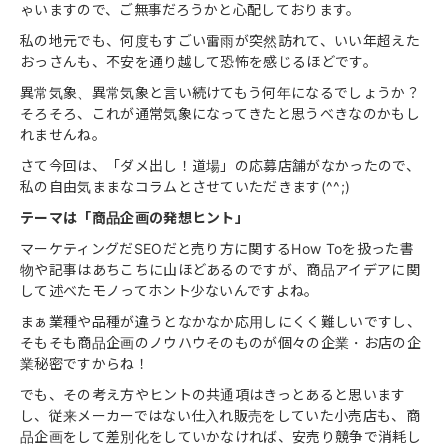
ゃいますので、ご無事だろうかと心配しております。
私の地元でも、何度もすごい雷雨が突然訪れて、いい年超えた
おっさんも、不安を通り越して恐怖を感じるほどです。
異常気象、異常気象と言い続けてもう何年になるでしょうか？
そろそろ、これが通常気象になってきたと思うべきなのかもし
れませんね。
さて今回は、「ダメ出し！道場」の応募店舗がなかったので、
私の自由気ままなコラムとさせていただきます(^^;)
テーマは「商品企画の発想ヒント」
マーケティングだSEOだと売り方に関するHow Toを扱った書
物や記事はあちこちに山ほどあるのですが、商品アイデアに関
して述べたモノってホント少ないんですよね。
まぁ業種や品種が違うとなかなか応用しにくく難しいですし、
そもそも商品企画のノウハウそのものが個々の企業・お店の企
業秘密ですからね！
でも、その考え方やヒントの共通項はきっとあると思います
し、従来メーカーではない仕入れ販売をしていた小売店も、商
品企画をして差別化をしていかなければ、安売り競争で消耗し