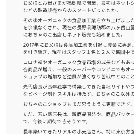
お父様とお母さまが福島県で開業。最初はネット
などの製造販売からのスタートだったとか。
その後オーガニックの食品加工業を立ち上げましたが
を余儀なくされ、現在の長野県諏訪郡の八ヶ岳山麓
におちゃのこ出店しネット販売も始めました。
2017年にお父様は食品加工業を引退し農業に専
を引き継ぎ、現在はスタッフ１名と２人で奮闘中
コロナ禍やオーガニック食品市場の成長などもあ
合商品が増え、一般のスーパーやコンビニでもオ
ショップの増加など逆風が強くなり苦戦中とのこ
先代店長が長年独学で構築してきた自社サイトやブ
などページ制作スキルは持たず、おちゃのこ以外
おちゃのこショップもまだ思うように更新できず
ただ、若い新店長は、新商品開発や、商品パッケ
で、今後に期待できそうです。
長年築いてきたリアルの小売店さん、特に東京方