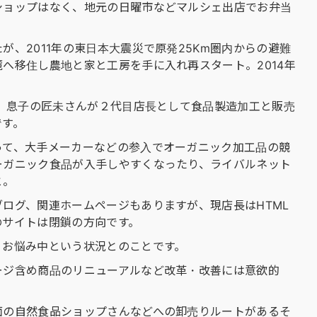
ショップはなく、地元の日曜市などマルシェ出店でお弁当
、2011年の東日本大震災で原発25Km圏内からの避難
へ移住し農地と家と工房を手に入れ再スタート。2014年
念。息子の匠未さんが２代目店長として食品製造加工と販売
です。
って、大手メーカーなどの参入でオーガニック加工品の競
ーガニック食品が入手しやすくなったり、ライバルネット
と。
ログ、関連ホームページもありますが、現店長はHTML
のサイトは閉鎖の方向です。
、お悩み中という状況とのことです。
ージ含め商品のリニューアルなど改革・改善には意欲的
面の自然食品ショップさんなどへの卸売りルートがあるそ