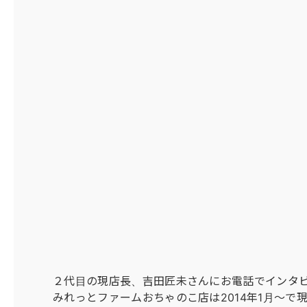
２代目の現店長、吉田匠未さんにお電話でインタ
みれっとファームおちゃのこ店は2014年1月〜で