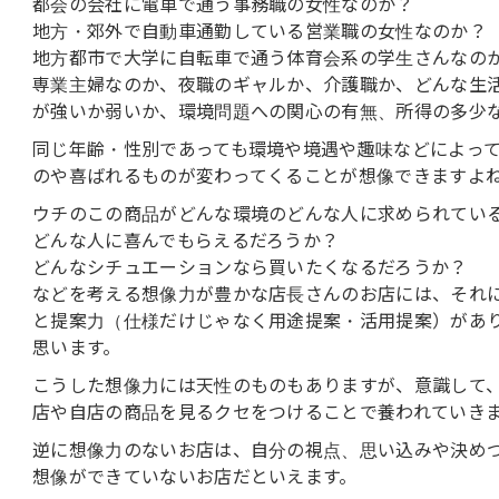
都会の会社に電車で通う事務職の女性なのか？
地方・郊外で自動車通勤している営業職の女性なのか？
地方都市で大学に自転車で通う体育会系の学生さんなの
専業主婦なのか、夜職のギャルか、介護職か、どんな生
が強いか弱いか、環境問題への関心の有無、所得の多少
同じ年齢・性別であっても環境や境遇や趣味などによっ
のや喜ばれるものが変わってくることが想像できますよ
ウチのこの商品がどんな環境のどんな人に求められてい
どんな人に喜んでもらえるだろうか？
どんなシチュエーションなら買いたくなるだろうか？
などを考える想像力が豊かな店長さんのお店には、それ
と提案力（仕様だけじゃなく用途提案・活用提案）があ
思います。
こうした想像力には天性のものもありますが、意識して
店や自店の商品を見るクセをつけることで養われていき
逆に想像力のないお店は、自分の視点、思い込みや決め
想像ができていないお店だといえます。