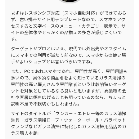
まずはレスポンシブ対応（スマホ自動対応）ができておら
ず、古い携帯サイト用テンプレートなので、スマホでアク
セスすると文字ベースのメニュー・カテゴリー表示で、サ
イトの全体像やせっかくの品揃えの多さが感じにくいで
す。
ターゲットがプロとはいえ、現代では外出先やオフタイム
にスマホでの利用が当たり前なので、スマホからの使い勝
手がよいショップとは言いづらいですね。
また、PCであれスマホであれ、専門性が高く、専門用語も
多いので、具体的な商品名をよく知っているガラス清掃の
専門性の高い職人さんや専門業者という比較的狭いターゲ
ットを対象としているなら良いと思いますが、異業種の会
社や客層に幅を広げることも狙っているのなら、ちょっと
説明不足で不親切かもしれません。
サイトのタイトルが「ウンガー・エトレー等のガラス清掃
道具・ガラス清掃ロープ・ウォーターポール・パラペット
クランプなどガラス清掃に特化したガラス清掃用品店のガ
ラス職人本舗」