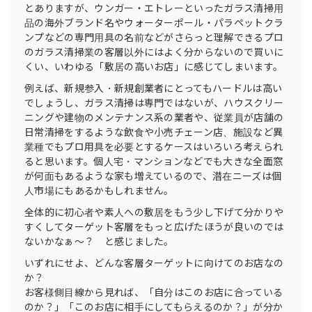
とありますが、ウンガー・エトレーといったガラス清掃用
品の海外ブランド名やウォーターポール・パラペットクラ
ンプなどの専門用具の名前などがさらっと理解できるプロ
のガラス清掃業の客層以外にはよく分からないので買いに
くい、いわゆる「敷居の高いお店」に感じてしまいます。
例えば、新規参入・新規創業者にとってもハードルは高い
でしょうし、ガラス清掃は専門ではないが、ハウスクリー
ニングや建物のメンテナンス系の業者や、従業員が店舗の
日常清掃をするような飲食や小売チェーン店、施設など異
業種でもプロ用具を必要とするケースはいろいろ考えられ
ると思います。個人宅・マンションなどでも大きな全面窓
が何面もあるような家も増えているので、潜在ニーズは個
人市場にもあるかもしれません。
全体的に初心者や素人への敷居をもう少し下げて分かりや
すくしてターゲット客層をもっと広げたほうが良いのでは
ないかなぁ〜？ と感じました。
いずれにせよ、どんな客層ターゲットに向けてのお店なの
か？
お客様側目線から見れば、「自分はこのお店に合っている
のか？」「このお店に相手にしてもらえるのか？」が分か