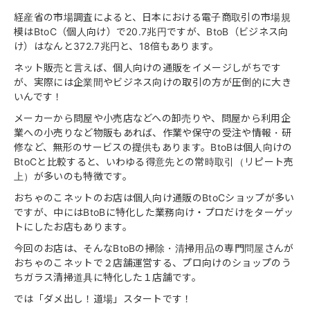
経産省の市場調査によると、日本における電子商取引の市場規
模はBtoC（個人向け）で20.7兆円ですが、BtoB（ビジネス向
け）はなんと372.7兆円と、18倍もあります。
ネット販売と言えば、個人向けの通販をイメージしがちです
が、実際には企業間やビジネス向けの取引の方が圧倒的に大き
いんです！
メーカーから問屋や小売店などへの卸売りや、問屋から利用企
業への小売りなど物販もあれば、作業や保守の受注や情報・研
修など、無形のサービスの提供もあります。BtoBは個人向けの
BtoCと比較すると、いわゆる得意先との常時取引（リピート売
上）が多いのも特徴です。
おちゃのこネットのお店は個人向け通販のBtoCショップが多い
ですが、中にはBtoBに特化した業務向け・プロだけをターゲッ
トにしたお店もあります。
今回のお店は、そんなBtoBの掃除・清掃用品の専門問屋さんが
おちゃのこネットで２店舗運営する、プロ向けのショップのう
ちガラス清掃道具に特化した１店舗です。
では「ダメ出し！道場」スタートです！