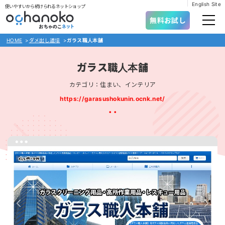
English Site
使いやすいから続けられるネットショップ
無料お試し
HOME
>
ダメ出し道場
>
ガラス職人本舗
ガラス職人本舗
カテゴリ：住まい、インテリア
https://garasushokunin.ocnk.net/