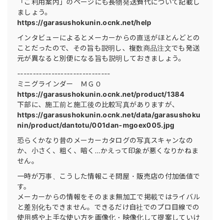
「ご利用案内」のページにも長物発送費代について記載し
ましょう。
https://garasushokunin.ocnk.net/help
インタビューによるとメーカーからの直送がほとんどとの
ことだったので、その旨も説明し、複数商品注文でも発送
元が異なると別便になる旨も説明しておきましょう。
------------------------------
ミニグラインダー ＭＧＯ
https://garasushokunin.ocnk.net/product/1384
下部に、施工前と施工後の比較写真がありますが、
https://garasushokunin.ocnk.net/data/garasushoku
nin/product/dantotu/001dan-mgoex005.jpg
恐らくかなり昔のメーカーカタログの写真スキャンなの
か、小さく、粗く、暗く…かえって印象が悪くなりかねま
せん。
一時が万事、こうした情報こそ問屋・販売店の付加価値で
す。
メーカーからの情報をそのまま無加工で掲載ではライバル
と差別化もできません。できるだけ自社でのプロ目線での
使用感や上手な使い方を画像化・映像化して提案していけ