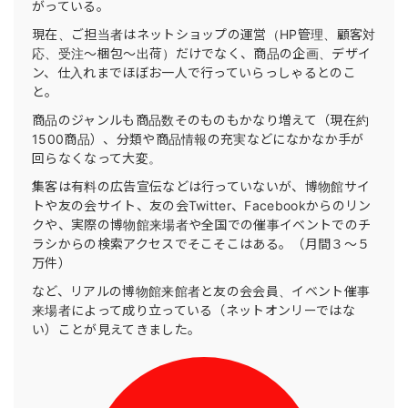
がっている。
現在、ご担当者はネットショップの運営（HP管理、顧客対
応、受注〜梱包〜出荷）だけでなく、商品の企画、デザイ
ン、仕入れまでほぼお一人で行っていらっしゃるとのこ
と。
商品のジャンルも商品数そのものもかなり増えて（現在約
1500商品）、分類や商品情報の充実などになかなか手が
回らなくなって大変。
集客は有料の広告宣伝などは行っていないが、博物館サイ
トや友の会サイト、友の会Twitter、Facebookからのリン
クや、実際の博物館来場者や全国での催事イベントでのチ
ラシからの検索アクセスでそこそこはある。（月間３〜５
万件）
など、リアルの博物館来館者と友の会会員、イベント催事
来場者によって成り立っている（ネットオンリーではな
い）ことが見えてきました。