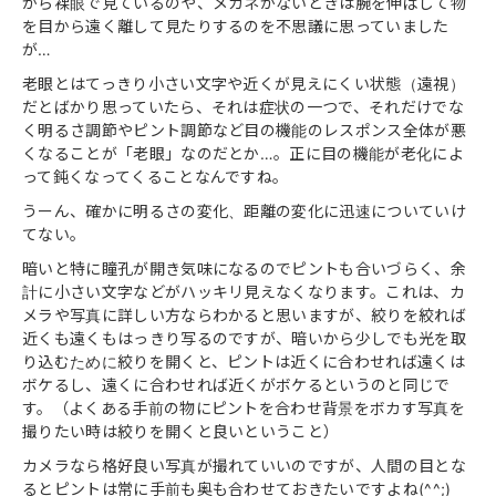
から裸眼で見ているのや、メガネがないときは腕を伸ばして物
を目から遠く離して見たりするのを不思議に思っていました
が…
老眼とはてっきり小さい文字や近くが見えにくい状態（遠視）
だとばかり思っていたら、それは症状の一つで、それだけでな
く明るさ調節やピント調節など目の機能のレスポンス全体が悪
くなることが「老眼」なのだとか…。正に目の機能が老化によ
って鈍くなってくることなんですね。
うーん、確かに明るさの変化、距離の変化に迅速についていけ
てない。
暗いと特に瞳孔が開き気味になるのでピントも合いづらく、余
計に小さい文字などがハッキリ見えなくなります。これは、カ
メラや写真に詳しい方ならわかると思いますが、絞りを絞れば
近くも遠くもはっきり写るのですが、暗いから少しでも光を取
り込むために絞りを開くと、ピントは近くに合わせれば遠くは
ボケるし、遠くに合わせれば近くがボケるというのと同じで
す。（よくある手前の物にピントを合わせ背景をボカす写真を
撮りたい時は絞りを開くと良いということ）
カメラなら格好良い写真が撮れていいのですが、人間の目とな
るとピントは常に手前も奥も合わせておきたいですよね(^^;)