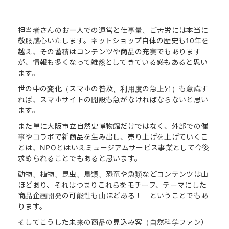
担当者さんのお一人での運営と仕事量、ご苦労には本当に
敬服感心いたします。ネットショップ自体の歴史も10年を
越え、その蓄積はコンテンツや商品の充実でもあります
が、情報も多くなって雑然としてきている感もあると思い
ます。
世の中の変化（スマホの普及、利用度の急上昇）も意識す
れば、スマホサイトの開設も急がなければならないと思い
ます。
また単に大阪市立自然史博物館だけではなく、外部での催
事やコラボで新商品を生み出し、売り上げを上げていくこ
とは、NPOとはいえミュージアムサービス事業として今後
求められることでもあると思います。
動物、植物、昆虫、鳥類、恐竜や魚類などコンテンツは山
ほどあり、それはつまりこれらをモチーフ、テーマにした
商品企画開発の可能性も山ほどある！ ということでもあ
ります。
そしてこうした未来の商品の見込み客（自然科学ファン）