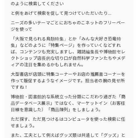
のように検索してください
と例をあげて検索を促して見つけていただいたり…
ニーズの多いテーマごとにおちゃのこネットのフリーペー
ジを使って
「大阪で見られる鳥類特集」とか「みんな大好き恐竜特
集」などのように「特集ページ」を作っていくなどすれ
ば、コンテンツも充実しますし、雑誌編集長や博物館セレ
クトショップ店長的な切り口が自然科学ファンたちやメデ
ィアの注目を集めるかもしれません。
大型書店が店頭に特集コーナーやお店の推薦書コーナーを
作って販促するようなイメージです。担当者の腕の見せ所
ですね！
博物館・図書館的な系統立った分類にこだわり過ぎた「商
品データベース展示」ではなく、マーケットイン（お客様
目線を意識した）「商品陳列」をしましょう。
ただ探す、ただ見つけるはコンピュータを使った検索に任
せましょう。
また、工夫として例えばグッズ類は共通して「グッズ」と