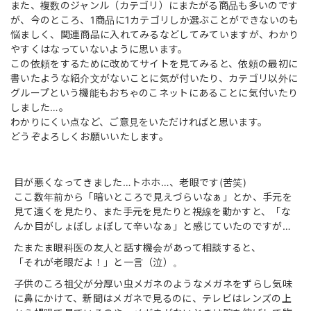
また、複数のジャンル（カテゴリ）にまたがる商品も多いのです
が、今のところ、1商品に1カテゴリしか選ぶことができないのも
悩ましく、関連商品に入れてみるなどしてみていますが、わかり
やすくはなっていないように思います。
この依頼をするために改めてサイトを見てみると、依頼の最初に
書いたような紹介文がないことに気が付いたり、カテゴリ以外に
グループという機能もおちゃのこネットにあることに気付いたり
しました…。
わかりにくい点など、ご意見をいただければと思います。
どうぞよろしくお願いいたします。
目が悪くなってきました…トホホ…、老眼です(苦笑)
ここ数年前から「暗いところで見えづらいなぁ」とか、手元を
見て遠くを見たり、また手元を見たりと視線を動かすと、「な
んか目がしょぼしょぼして辛いなぁ」と感じていたのですが…
たまたま眼科医の友人と話す機会があって相談すると、
「それが老眼だよ！」と一言（泣）。
子供のころ祖父が分厚い虫メガネのようなメガネをずらし気味
に鼻にかけて、新聞はメガネで見るのに、テレビはレンズの上