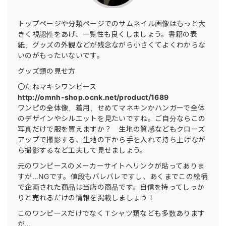
トップページや分類ページでのサムネイル画像はもっと大
きく視認性をあげ、一覧性も良くしましょう。書籍の表
紙、グッズの外観などが残念ながら小さくてよくわからな
いのがもったいないです。
グッズ類の見せ方
〇たねマキシワンピース
http://omnh-shop.ocnk.net/product/1689
ワンピの全体像、着用、せめてマネキンかハンガーで全体
のデザインやシルエットを見たいですね。ご自分ならこの
写真だけで服を買えますか？ 生地の質感などもクローズ
アップで撮影する、生地の下から手を入れて持ち上げなが
ら撮影するなど工夫して見せましょう。
元のワンピースのメーカーサイトへリンクが貼ってありま
すが…NGです。値段もバレバレですし、あくまでこの絵柄
で企画された商品は当店の商品です。自信を持ってしっか
りと売れるだけの情報を掲載しましょう！
このワンピースだけでなくＴシャツ類なども多数あります
が…