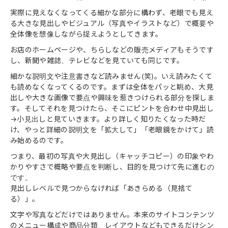
実際に見えなくなってくる細かな部分に構わず、老眼でも見え
る大きな見出しやビジュアル（写真やイラストなど）で概要や
全体像を想像しながら捉えようとしてきます。
お店のホームページや、ちらしなどの販売メディアもそうです
し、新聞や雑誌、テレビなどを見ていても同じです。
細かな説明文や注意書きなど読みません(笑)。いえ読みたくて
も読めなくなってくるのです。まずは全体をパッと眺め、大見
出しや大きな画像で要点や興味を惹きつけられる部分を探しま
す。そしてそれを見つけたら、そこにピントを合わせ中見出し
→小見出しと見ていきます。より詳しく知りたくなった時だ
け、やっと詳細の説明文を「拡大して」「老眼鏡をかけて」読
み始めるのです。
つまり、最初の写真や大見出し（キャッチコピー）の印象やわ
かりやすさで概略や要点を判断し、目的を見つけて先に進むの
です。
見出しレベルで見つからなければ「あきらめる（見捨て
る）」。
文字や写真などだけではありません。本来のサイトコンテンツ
のメニュー構成や商品分類、レイアウトなどもできるだけシン