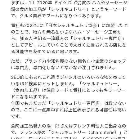
まずは…１）2020年 ドイツ DLG受賞の ハムやソーセージ
類の食肉加工品が「シャルキュトリー」というキーワード
で、グルメ業界でブームになりつつあります。
貴社も2022年に「日本シャルキュトリ協会」に加盟したと
のことで、地方の無名な小さなハム・ソーセージ工房か
ら、知る人ぞ知る一流職人の「シャルキュトリー専門店」
としてアピールしていくことで大きく注目されるお店にな
る可能性を秘めていると思います。
ただ、ブランド力や知名度のない無名な小企業のショップ
は専門店、専門化しないとなかなか注目されません。
SEO的にもあれこれ違うジャンルのいろいろな物を売って
いるほど検索にヒットしません。「シャルキュトリー」
（食肉加工品）は注目ワードで貴社にとってもキラーワー
ドになるはずです。
全国でもまだまだ「シャルキュトリー専門店」は数少ない
ので、ここに一点集中すれば上位表示される可能性は高い
です。
食肉加工品職人の陽一郎さんはフレンチ料理人ご出身なの
で、フランス語の「シャルキュトリー（charcuterie）」と
いうキーワードはもちろんですが、ドイツのDLGコンテス