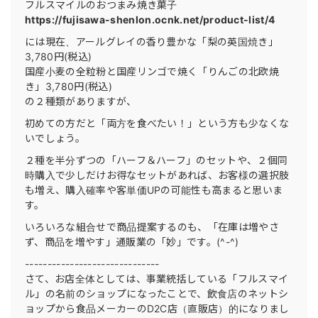
フルスマイルのおつまみ焼き菓子
https://fujisawa-shenlon.ocnk.net/product-list/4
には現在、アールグレイの香り豊かな「梨の英国焼き」
3,780円(税込)
国産小麦の全粒粉と国産リンゴで焼く「りんごの北欧焼
き」3,780円(税込)
の２種類がありますが、
初めての方だと「両方を食べたい！」という方も少なくな
いでしょう。
２種を半分ずつの「ハーフ＆ハーフ」のセットや、２個同
時購入で少しだけお得なセットがあれば、お客様の選択肢
も増え、購入確率や客単価UPの可能性も高まると思いま
す。
いろいろな組合せで商品提案するのも、「在庫は増やさ
ず、商品を増やす」通販業の「妙」です。(^-^)
------------------------------
さて、お店全体としては、事業統括している「フルスマイ
ル」の名前のショップになったことで、飲食店のネットシ
ョップから食品メーカーのD2C店（直販店）的になりまし