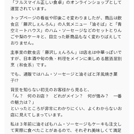
「フルスマイル正しい食卓」のオンラインショップとして
運営されています。
トップページの看板や印象こそ変わりましたが、商品は飲
食店「藤沢しぇんろん」の人気メニュー「油そば」と「青
空ミートハウス」のハム・ソーセージなどのセットとりん
ごや梨のケーキと、目立った新商品もなく変わりばえして
おりません。
主事業の飲食店「藤沢しぇんろん」は店名は中華っぽいで
すが、日本酒や旬の魚・料理をメインに楽しめる居酒屋割
烹（和食系）です。
でも、通販ではハム・ソーセージと油そばと洋風焼き菓
子!?
背景を知らない初見のお客様から見ると、
「ん？ 何のお店？ どれがメイン？ 何が強み？ 一番
の魅力は？」
といったところが非常にわかりにくい、よくわからないお
店に見えてしまっています。
私は３年前に油そばもハム・ソーセージもケーキも注文し
て実際に食べたことがあるので、それぞれ美味しくて満足