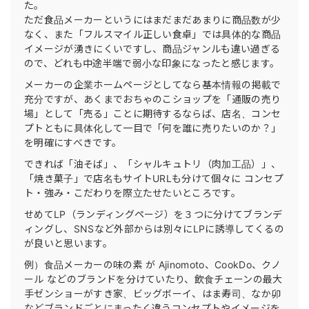
た。
ただ食品メーカーというにはまだまだあまりに商品数が少
なく、また「フルスマイル正しい食卓」では具体的な商品
イメージが湧きにくいですし、商品ジャンルも違い過ぎる
ので、どれも中途半端で弱小な印象になったと感じます。
メーカーの企業ホームページとしてなら基本情報の掲載で
充分ですが、あくまでおちゃのこショップを「通販の売り
場」として「売る」ことに期待するならば、店名、コンセ
プトともに具体化して一目で「何を誰に売りたいのか？」
を明確にすべきです。
できれば「油そば」、「シャルキュトリ（肉加工品）」、
「焼き菓子」で店名もサイトURLも分けて個々に コンセプ
ト・強み・こだわりを際立たせたいところです。
せめてLP（ランディングページ）を３つに分けてブランデ
ィングし、SNSなど外部からは別々にLPに誘導してくるの
が良いと思います。
例）食品メーカーの味の素 が Ajinomoto、CookDo、クノ
ール などのブランドを分けていたり、飲食チェーンの最大
手ゼンショーがすき家、ビッグボーイ、はま寿司、なか卯
などブランドごとにまったく違うコンセプトやイメージを