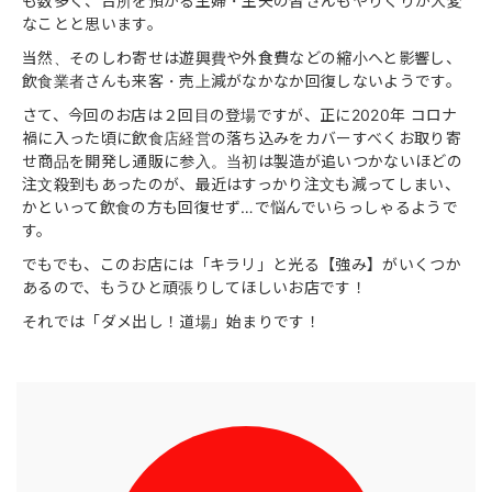
も数多く、台所を預かる主婦・主夫の皆さんもやりくりが大変
なことと思います。
当然、そのしわ寄せは遊興費や外食費などの縮小へと影響し、
飲食業者さんも来客・売上減がなかなか回復しないようです。
さて、今回のお店は２回目の登場ですが、正に2020年 コロナ
禍に入った頃に飲食店経営の落ち込みをカバーすべくお取り寄
せ商品を開発し通販に参入。当初は製造が追いつかないほどの
注文殺到もあったのが、最近はすっかり注文も減ってしまい、
かといって飲食の方も回復せず…で悩んでいらっしゃるようで
す。
でもでも、このお店には「キラリ」と光る【強み】がいくつか
あるので、もうひと頑張りしてほしいお店です！
それでは「ダメ出し！道場」始まりです！