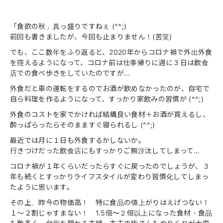
「食欲の秋」真っ盛りですねぇ (^^;)
前回も書きましたが、今回も止まりません！(苦笑)
でも、ここ数年をふり返ると、2020年からコロナ禍で外出外食
を控えるようになって、コロナ前は仕事帰りに週に３日は飲食
店での食べ歩きをしていたのですが…
外食だと車の運転をするのでお酒が飲めなかったのが、自宅で
自ら料理を作るようになって、すっかり家飲みの習慣が (^^;)
外食のコストを家でかければ結構良い食材＋お酒が買えるし、
酔っぱらったらそのまますぐ寝られるし (^^;)
最近では月に１日も外食するかしないか。
行きつけだった飲食店にもすっかりご無沙汰してしまって…
コロナ禍が１年くらいだったらすぐに戻ったのでしょうが、３
年も続くとすっかりライフスタイルが変わり習慣化してしまっ
たように思います。
その上、昨今の物価高！ 特に食品の値上がりはえげつない！
１〜２割じゃすまない！ 1.5倍〜２倍以上になった食材・食品