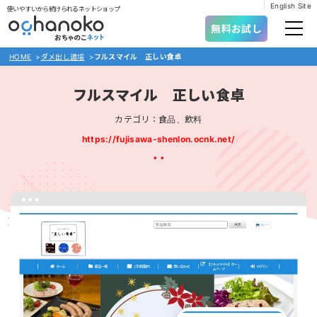
English Site
使いやすいから続けられるネットショップ
無料お試し
HOME
>
ダメ出し道場
>
フルスマイル 正しい食卓
フルスマイル 正しい食卓
カテゴリ：食品、飲料
https://fujisawa-shenlon.ocnk.net/