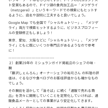
ト受賞もあるので、ドイツ語の食肉加工品＝「メツゲライ
（metzgerei）」というキーワードでの検索にもヒットす
るように、店名や説明に工夫すると良いでしょう。
Google Map でも全国で「シャルキュトリー」、「メツゲ
ライ」両方で検索ヒットするように、ビジネスプロフィー
ルの登録修正もしましょう！
東京、愛知、大阪などに「シャルキュトリー」、「メツゲ
ライ」ともに既にいくつか専門店があるようなので参考
に！
------------------------------
２）創業29年の ミシュランガイド掲載店のシェフの味・
腕
「藤沢しぇんろん」オーナーシェフの祐司さん の料理の評
価は、ぐるなびや食べログのお客様評価からも確かなもの
でしょう。
その腕前を活かして「油そば」に続く「通販で売れる商
品」を次々に開発していくことを定常化していければ、通
販食品メーカーとしての事業がより安定化してきます。