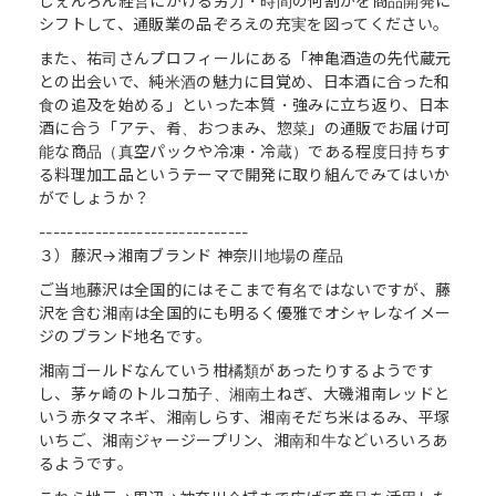
しぇんろん経営にかける労力・時間の何割かを商品開発に
シフトして、通販業の品ぞろえの充実を図ってください。
また、祐司さんプロフィールにある「神亀酒造の先代蔵元
との出会いで、純米酒の魅力に目覚め、日本酒に合った和
食の追及を始める」といった本質・強みに立ち返り、日本
酒に合う「アテ、肴、おつまみ、惣菜」の通販でお届け可
能な商品（真空パックや冷凍・冷蔵）である程度日持ちす
る料理加工品というテーマで開発に取り組んでみてはいか
がでしょうか？
------------------------------
３）藤沢→湘南ブランド 神奈川地場の産品
ご当地藤沢は全国的にはそこまで有名ではないですが、藤
沢を含む湘南は全国的にも明るく優雅でオシャレなイメー
ジのブランド地名です。
湘南ゴールドなんていう柑橘類があったりするようです
し、茅ヶ崎のトルコ茄子、湘南土ねぎ、大磯湘南レッドと
いう赤タマネギ、湘南しらす、湘南そだち米はるみ、平塚
いちご、湘南ジャージープリン、湘南和牛などいろいろあ
るようです。