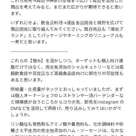
これら地元→周辺→神奈川全域まで広げて産品を活用した
商品を考えてみると、まだまだ広がりが期待できると思い
ます。
いずれにせよ、飲食店料理→通販食品開発と視野を広げて
商品開発に取り組んでみてください。既存商品も「湘南ブ
ランド」としてパッケージやネーミングのリニューアルも
一考だと思います。
------------------------------
これらの【強み】を活かしつつ、ターゲットも個人向け通
販だけではなく、完全無添加のシャルキュトリーなどは高
級飲食店や百貨店など高級食品店向けに卸売りの可能性も
あると思います。
供給量・生産量がネックとおっしゃっていましたが、まず
は個人オーナーシェフのレストランや一流バーテンダーな
ど規模感が合うところからコラボ先、卸先をInstagram の
DMなどを活用して声掛け、売り込みしてみてはいかがで
しょうか。
リン酸塩も発色剤もアミノ酸や着色料も、化学調味料や砂
糖さえ不使用の完全無添加のハム・ソーセージは、なかな