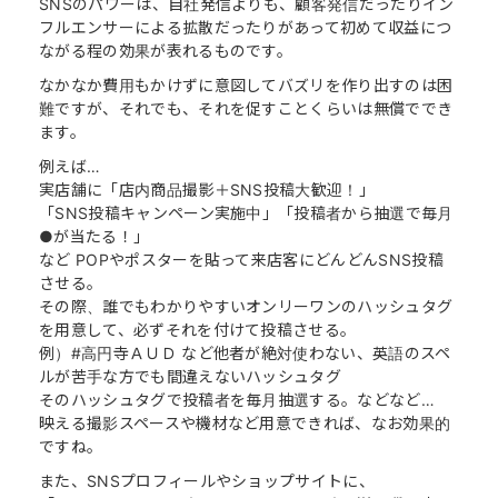
SNSのパワーは、自社発信よりも、顧客発信だったりイン
フルエンサーによる拡散だったりがあって初めて収益につ
ながる程の効果が表れるものです。
なかなか費用もかけずに意図してバズリを作り出すのは困
難ですが、それでも、それを促すことくらいは無償ででき
ます。
例えば…
実店舗に「店内商品撮影＋SNS投稿大歓迎！」
「SNS投稿キャンペーン実施中」「投稿者から抽選で毎月
●が当たる！」
など POPやポスターを貼って来店客にどんどんSNS投稿
させる。
その際、誰でもわかりやすいオンリーワンのハッシュタグ
を用意して、必ずそれを付けて投稿させる。
例）#高円寺ＡＵＤ など他者が絶対使わない、英語のスペ
ルが苦手な方でも間違えないハッシュタグ
そのハッシュタグで投稿者を毎月抽選する。などなど…
映える撮影スペースや機材など用意できれば、なお効果的
ですね。
また、SNSプロフィールやショップサイトに、