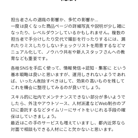
担当者さんの退職の影響か、多忙の影響か…
一度は良くなった商品ページの詳細写真や説明が少し雑に
なったり、レベルダウンしているかもしれません。複数の
担当者で手分けしたり交代で撮影を行ったりするには、漏
れたりミスしたりしないチェックリストを用意するなどマ
ニュアル化して、ノウハウ共有や新人スタッフさんへの教
育なども重要です。
各種SNSを手広く使って、情報発信→認知・集客に という
基本戦略は良いと思いますが、運用しきれないようであれ
ば、いったん削除すべきはして、効果の高いものを残して
これを機会に整理してみるのが良いでしょう。
スキル的に社内でメンテナンスできない部分が多いようで
したら、外注やアウトソース、人材派遣などWeb制作のプ
ロに委託するなどタイムリーにサイトをいじれる手段の確
保はしていきましょう。
最近はこの手のサービスも増えていますし、都内近郊なら
対面で相談もできる人材にこと欠かないと思います。