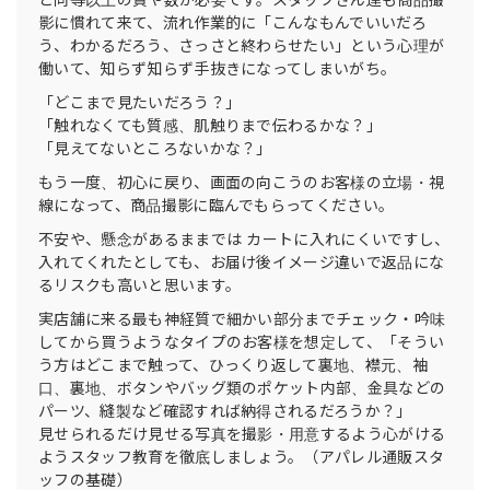
影に慣れて来て、流れ作業的に「こんなもんでいいだろ
う、わかるだろう、さっさと終わらせたい」という心理が
働いて、知らず知らず手抜きになってしまいがち。
「どこまで見たいだろう？」
「触れなくても質感、肌触りまで伝わるかな？」
「見えてないところないかな？」
もう一度、初心に戻り、画面の向こうのお客様の立場・視
線になって、商品撮影に臨んでもらってください。
不安や、懸念があるままでは カートに入れにくいですし、
入れてくれたとしても、お届け後イメージ違いで返品にな
るリスクも高いと思います。
実店舗に来る最も神経質で細かい部分までチェック・吟味
してから買うようなタイプのお客様を想定して、「そうい
う方はどこまで触って、ひっくり返して裏地、襟元、袖
口、裏地、ボタンやバッグ類のポケット内部、金具などの
パーツ、縫製など確認すれば納得されるだろうか？」
見せられるだけ見せる写真を撮影・用意するよう心がける
ようスタッフ教育を徹底しましょう。（アパレル通販スタ
ッフの基礎）