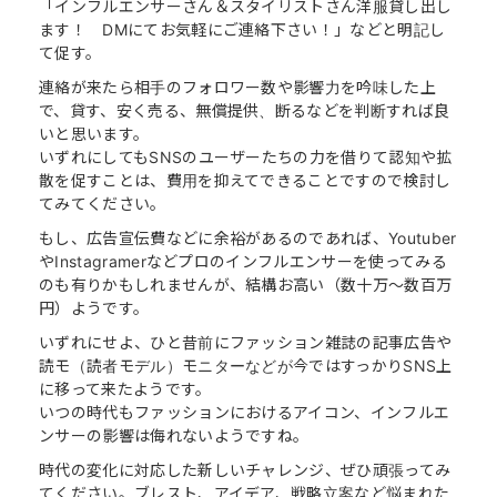
「インフルエンサーさん＆スタイリストさん洋服貸し出し
ます！ DMにてお気軽にご連絡下さい！」などと明記し
て促す。
連絡が来たら相手のフォロワー数や影響力を吟味した上
で、貸す、安く売る、無償提供、断るなどを判断すれば良
いと思います。
いずれにしてもSNSのユーザーたちの力を借りて認知や拡
散を促すことは、費用を抑えてできることですので検討し
てみてください。
もし、広告宣伝費などに余裕があるのであれば、Youtuber
やInstagramerなどプロのインフルエンサーを使ってみる
のも有りかもしれませんが、結構お高い（数十万〜数百万
円）ようです。
いずれにせよ、ひと昔前にファッション雑誌の記事広告や
読モ（読者モデル）モニターなどが今ではすっかりSNS上
に移って来たようです。
いつの時代もファッションにおけるアイコン、インフルエ
ンサーの影響は侮れないようですね。
時代の変化に対応した新しいチャレンジ、ぜひ頑張ってみ
てください。ブレスト、アイデア、戦略立案など悩まれた