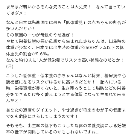
まだまだ若いからそんな先のことは大丈夫！ なんて言ってい
てはダメ！
なんと日本は先進国では最も「低体重児」の赤ちゃんの割合が
多いんだとか！
その原因の一つが母親のやせ過ぎ！
やせて栄養状態の悪い母親から生まれた赤ちゃんは、出生時の
体重が少なく、日本では出生時の体重が2500グラム以下の低
体重児の割合が9.6％。
なんと約10人に1人が低栄養でリスクの高い状態なのだとか！
(汗)
こうした低体重・低栄養の赤ちゃんはなんと将来、糖尿病や心
筋梗塞になるリスクがはるかに高いのだとか！ 胎内にいる
時、栄養環境が良くないと、生き残ろうとして脂肪などの栄養
分をできるだけ多く蓄えようとする体質になって生まれて来る
んだと！
あなたの過度のダイエット、やせ過ぎが将来のわが子の健康ま
でをも危険にさらしてしまうのです！
そもそも、出生率の低下もこうした母体の栄養失調による妊娠
率の低下が関係しているのかもしれないですね…