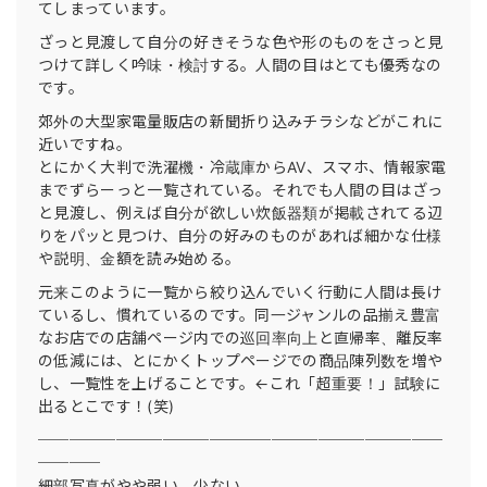
てしまっています。
ざっと見渡して自分の好きそうな色や形のものをさっと見
つけて詳しく吟味・検討する。人間の目はとても優秀なの
です。
郊外の大型家電量販店の新聞折り込みチラシなどがこれに
近いですね。
とにかく大判で洗濯機・冷蔵庫からAV、スマホ、情報家電
までずらーっと一覧されている。それでも人間の目はざっ
と見渡し、例えば自分が欲しい炊飯器類が掲載されてる辺
りをパッと見つけ、自分の好みのものがあれば細かな仕様
や説明、金額を読み始める。
元来このように一覧から絞り込んでいく行動に人間は長け
ているし、慣れているのです。同一ジャンルの品揃え豊富
なお店での店舗ページ内での巡回率向上と直帰率、離反率
の低減には、とにかくトップページでの商品陳列数を増や
し、一覧性を上げることです。←これ「超重要！」試験に
出るとこです！(笑)
──────────────────────────
────
細部写真がやや弱い、少ない