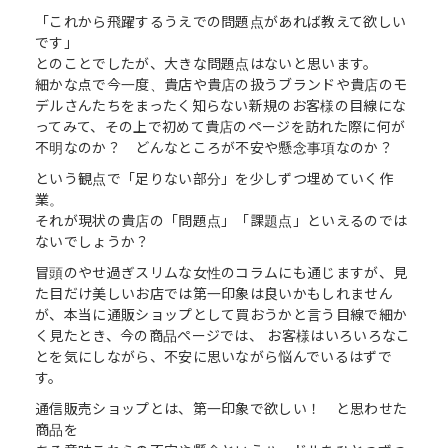
「これから飛躍するうえでの問題点があれば教えて欲しい
です」
とのことでしたが、大きな問題点はないと思います。
細かな点で今一度、貴店や貴店の扱うブランドや貴店のモ
デルさんたちをまったく知らない新規のお客様の目線にな
ってみて、その上で初めて貴店のページを訪れた際に何が
不明なのか？ どんなところが不安や懸念事項なのか？
という観点で「足りない部分」を少しずつ埋めていく作
業。
それが現状の貴店の「問題点」「課題点」といえるのでは
ないでしょうか？
冒頭のやせ過ぎスリムな女性のコラムにも通じますが、見
た目だけ美しいお店では第一印象は良いかもしれません
が、本当に通販ショップとして買おうかと言う目線で細か
く見たとき、今の商品ページでは、 お客様はいろいろなこ
とを気にしながら、不安に思いながら悩んでいるはずで
す。
通信販売ショップとは、第一印象で欲しい！ と思わせた
商品を