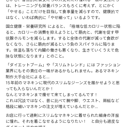
は、トレーニングも栄養バランスもろくに考えず、とにかく
「やせる」ことだけを目指して食事量を減らすので、健康的で
はなく、いわば病的に「やせ細って」いるようです。
国立健康・栄養研究所 によると、「極端な低カロリー状態に陥
ると、カロリーの消費を抑えようとして筋肉と、代謝を促す甲
状腺ホルモンを減らします。すると全体の代謝が減って食欲が
なくなり、さらに筋肉が減るという負のスパイラルに陥りま
す。体温も落ちて内臓の働きも悪くなり、生きていくうえで危
険な状態になります」とのこと。
「ダイエットブーム」や「スリムトレンド」には ファッション
業界にもその責任の一端があるかもしれません。あるマネキン
制作大手会社によると…
15年前のマネキンに現代のスリムなジーンズを履かせようと思
っても入らないんだとか！
なんとマネキンまで痩せて来てしまってるんです！
これは冗談ではなく、昔に比べて腕や脚、ウエスト、肩幅など
格段に細いマネキンの注文が増えているんだとか…
お店に行って過剰にスリムなマネキンに着せられた細身の洋服
に憧れ、それを着こなせるようになりたい！ と自分も過度な