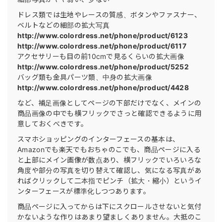
ドレス類では生地やレースの質感、ボタンやファスナー、
ベルトなどの細部の拡大写真
http://www.colordress.net/phone/product/6123
http://www.colordress.net/phone/product/6117
アクセサリーも目の前10cmで見るくらいの拡大画像
http://www.colordress.net/phone/product/5252
バッグ類も金具パーツ類、中身の拡大画像
http://www.colordress.net/phone/product/4428
など、補足画像としてページの下部だけでなく、メインの
商品画像の中でも横フリックでさっと確認できるように用
意しておくべきです。
スマホショッピングのインターフェースの基本は、
Amazonでも楽天でもおちゃのこでも、商品ページに入る
と上部にメイン画像が数点あり、横フリックでいろいろな
角度や部分の写真を切り替えて確認し、気になる写真があ
ればクリックして二本指でピンチ（拡大・縮小）というイ
ンターフェースが標準化しつつあります。
商品ページに入ってからは下にスクロールさせないと気付
かないような作りはあまり望ましくありません。大抵のこ