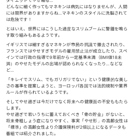
ダイエットでやせ細る…
どんなに細く作ってもマネキンは病気にはなりませんが、人間
には限界がありますからね…マネキンのスタイルに洗脳されて
は危険です！
とはいえ、世界にはこうした過度なスリムブームに警鐘を鳴ら
す取り組みもあるようです。
イギリスでは細すぎるマネキンが市民の抗議で撤去されたり、
フランスではやせすぎモデルの雇用禁止法が成立したり、スペ
インでは行政の指導で9年前から一定基準未満（BMI値18未
満）のやせたモデルの出場が認められなくなったり…などな
ど…
「キレイでスリム、でもガリガリでない」という健康的な美し
さの基準を提案しようと、ヨーロッパ各国では法的規制や業界
ルールが作られているようです。
そしてやせ過ぎは今だけでなく将来への健康面の不安ももたら
します。
やせ過ぎで若いうちに蓄えておくべき「骨の貯金」がないと、
将来骨粗しょう症になりやすく、事実「やせ形」の高齢女性は
「標準」の高齢女性より介護保険料が2倍以上になるデータも
番組では紹介されました。