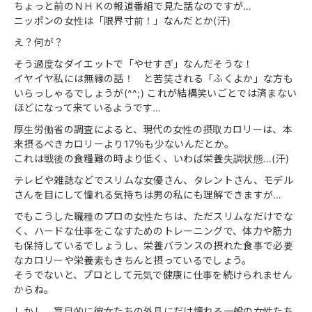
ちょっと前のＮＨＫの報道番組で見た話なのですが…
ニッポンの女性は「限界寸前！」なんだとか(汗)
え？何が？
そう過度なダイエットで「やせすぎ」なんだそうな！
イヤイヤ私には無縁の話！ と苦笑される「ふくよか」な方も
いらっしゃるでしょうが(^^;) これが結構笑いごとでは済まない
ほどになって来ているようです…
厚生労働省の調査によると、現代の女性の摂取カロリーは、本
来摂るべきカロリーより17％も少ないんだとか。
これは戦後の食糧難の時より低く、いわば栄養失調状態…(汗)
テレビや雑誌などでスリムな女優さん、タレントさん、モデル
さんを目にして憧れる気持ちは男の私にも理解できますが…
でもこうした職種のプロの女性たちは、ただスリムなだけでな
く、ハードな仕事をこなすためのトレーニングで、体力や筋力
も保持しているでしょうし、栄養バランスの摂れた食事で必要
なカロリーや栄養素もきちんと摂っているでしょう。
そうでないと、プロとして元気で健康に仕事を続けられません
からね。
しかし、盲目的に彼女たちの外見にだけ憧れる一般の女性たち