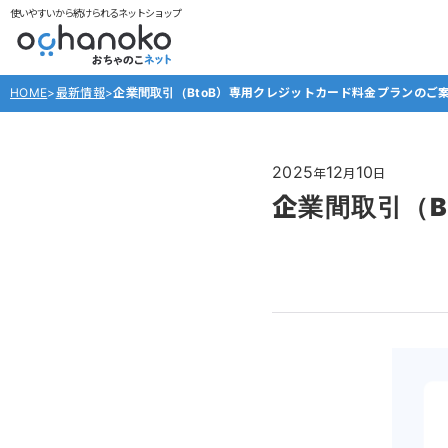
使いやすいから続けられるネットショップ
HOME
>
最新情報
>
企業間取引（BtoB）専用クレジットカード料金プランのご
2025
12
10
年
月
日
企業間取引（B