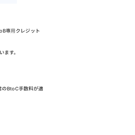
oB専用クレジット
います。
のBtoC手数料が適