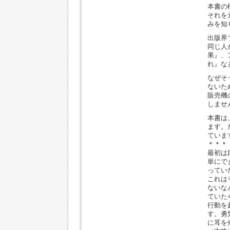
本書の
それを
みを知
出版界
同じ人
果』、
れ』な
なぜそ
ないた
販売機
しませ
本書は
ます。
ていま
＊＊＊
最初は
単にで
ってい
これは
ないな
ていた
行動を
す。勇
に耳を