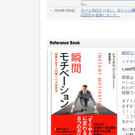
た。
カート内のクーポン、ポイント欄
2016年3月8日
記設定を追加しました。
瞬間モ
シャル
1,400円
原題は「
ーショ
れたの
段階で
タイト
ますが
く！」
「こう
るから
先に本
「行動