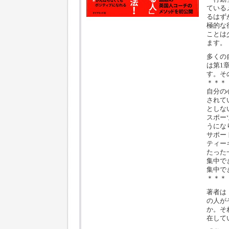
ている
るはず
極的な
ことは
ます。
多くの
は第1
す。そ
＊＊＊
自分の
されて
としな
スポー
うにな
サポー
ティー
たった
集中で
集中で
＊＊＊
著者は
の人が
か。そ
在して