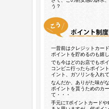
さて、この割安感の訴求
う？
一昔前はクレジットカー
ポイントを貯めるのも嬉
でも今はどのお店でもポ
コンビニ行ったらポイン
イント、ガソリンを入れ
なんだか、ありがた味が
ポイントを貰うためのカ
て・・・
手元にTポイントカードやP
ると思いますが、何ポイ