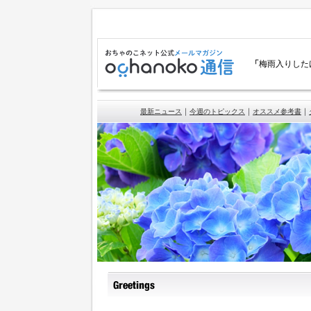
「
梅雨入りした
｜
｜
｜
最新ニュース
今週のトピックス
オススメ参考書