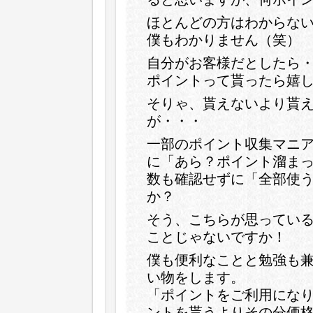
ほとんどの方はわからな
僕もわかりません（笑）
自分がお客様だとしたら
ポイントって貰ったら嬉
そりゃ、貰えないより貰
が・・・
一部のポイント収集マニ
に「あら？ポイント溜ま
数も確認せずに「全部使
か？
そう、こちらが思ってい
ことじゃないですか！
僕も便利なことと勉強も
い物をします。
「ポイントをご利用にな
ントを貰うよりその分価