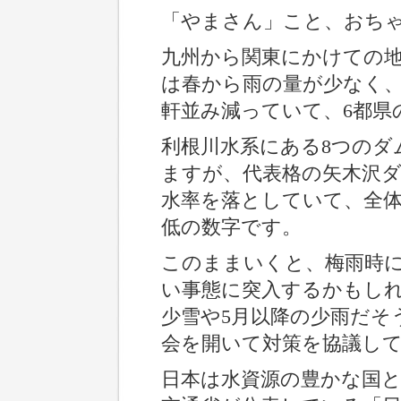
「やまさん」こと、おち
九州から関東にかけての
は春から雨の量が少なく
軒並み減っていて、6都県
利根川水系にある8つのダ
ますが、代表格の矢木沢ダ
水率を落としていて、全体で
低の数字です。
このままいくと、梅雨時
い事態に突入するかもし
少雪や5月以降の少雨だそ
会を開いて対策を協議し
日本は水資源の豊かな国