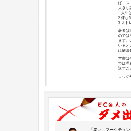
ば、ス
大きな
1.人
2.嫌
3.ス
著者は
のでは
ます。
いると
は解決
本書は
では理
返すこ
しっか
「悪い」マーケティン