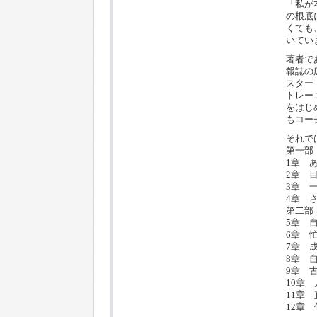
「私が
の根底
くても
いてい
著者で
報誌の
スター
トレー
をはじ
もコー
それで
第一部
1章 
2章 
3章 
4章 
第二部
5章 
6章 
7章 
8章 
9章 
10章
11章
12章