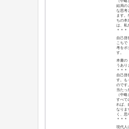
（中略
結局の
な思考
ます。
ちの本
は、私
＊＊＊
自己啓
こちで
考をポ
す。
本書の
うあり
＊＊＊
自己啓
す。も
のです
当たっ
（中略
すべて
れば、
なりま
く、思
＊＊＊
現代人