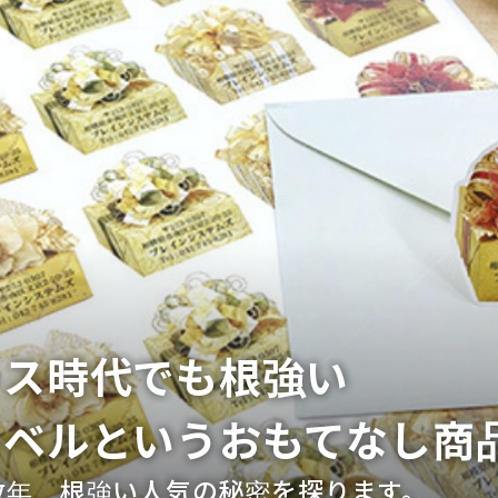
レス時代でも根強い
ラベルというおもてなし商
数年。
根強い人気の秘密を探ります。