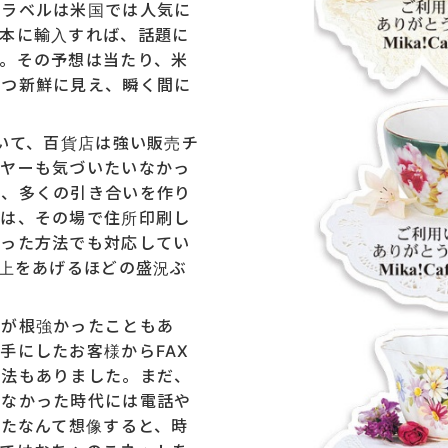
スラベルは米国では人気に
日本に輸入すれば、話題に
。その予想は当たり、米
かつ新鮮に見え、瞬く間に
。
おいて、百貨店は強い販売チ
イヤーも気づいたいなかっ
は、多くの引き合いを作り
では、その場で住所印刷し
いった方法でも対応してい
売上をあげるほどの盛況ぶ
売が根強かったこともあ
手にしたお客様からFAX
方法もありました。まだ、
どなかった時代には電話や
いたなんて想像すると、時