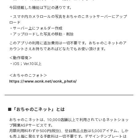
今回搭載した機能は下記の通りです。
・スマホ内カメラロールの写真をおちゃのこネットサーバーにアップ
ロード
・サーバー上にフォルダー作成
・アップロードした写真の移動・削除
このアプリの利用に追加費用は一切不要です。おちゃのこネットのア
カウントさえお持ちであればどなたでもお使い頂けます。
＜動作環境＞
・iOS；Ver.10以上
＜おちゃのこフォト＞
https://www.ocnk.net/ocnk_photo/
■「おちゃのこネット」とは
おちゃのこネットは、10,000店舗以上で利用されているネットショッ
プ開業ASPサービスです。
月額利用料わずか500円(税別)、登録商品点数は5,000アイテム、しか
も売上毎に発生する手数料は一切不要です。デザインテンプレートは