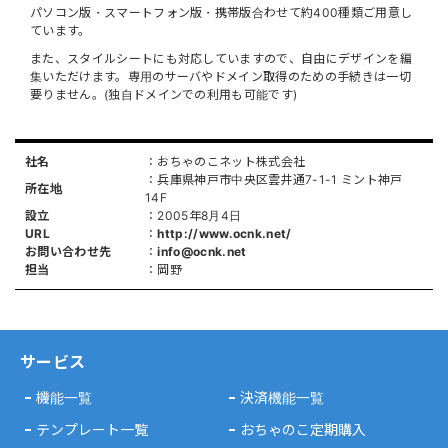
パソコン版・スマートフォン版・携帯版合わせて約400種類ご用意し
ています。
また、スタイルシートにも対応していますので、自由にデザインを編
集いただけます。専用のサーバやドメイン取得のための手続きは一切
要りません。(独自ドメインでの利用も可能です)
社名
：おちゃのこネット株式会社
：兵庫県神戸市中央区雲井通7-1-1
ミント神戸
所在地
14F
設立
：2005年8月4日
URL
：
http://www.ocnk.net/
お問い合わせ先
：
info@ocnk.net
担当
：岡野
サービス
機能一覧
決済機能一覧
テンプレート一覧
おちゃのこ定期購入