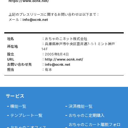
https://www.ocnk.net/
上記のプレスリリースに関するお問い合わせは以下まで：
メール：​
info@ocnk.net
社名
：おちゃのこネット株式会社
：兵庫県神戸市中央区雲井通7-1-1
ミント神戸
所在地
14F
設立
：2005年8月4日
URL
：
http://www.ocnk.net/
お問い合わせ先
：
info@ocnk.net
担当
：有本
サービス
機能一覧
決済機能一覧
テンプレート一覧
おちゃのこ定期購入
おちゃのこカート離脱フォロ
おちゃのこオフィス