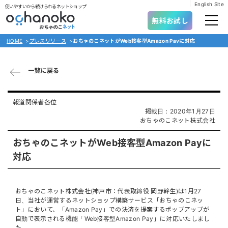
English Site
使いやすいから続けられるネットショップ
無料お試し
HOME
>
プレスリリース
>
おちゃのこネットがWeb接客型Amazon Payに対応
一覧に戻る
報道関係者各位
掲載日：2020年1月27日
おちゃのこネット株式会社
おちゃのこネットがWeb接客型Amazon Payに
対応
おちゃのこネット株式会社(神戸市：代表取締役 岡野幹生)は1月27
日、当社が運営するネットショップ構築サービス「おちゃのこネッ
ト」において、​「Amazon Pay」での決済を提案するポップアップが
自動で表示される機能「​Web接客型Amazon Pay」に対応いたしまし
た。