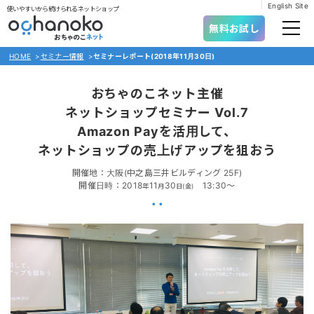
English Site
使いやすいから続けられるネットショップ
無料お試し
HOME
>
セミナー情報
>
セミナーレポート(2018年11月30日)
おちゃのこネット主催
ネットショップセミナー Vol.7
Amazon Payを活用して、
ネットショップの売上げアップを狙おう
開催地：大阪
(中之島三井ビルディング 25F)
開催日時：2018
11
30
13:30～
年
月
日(金)