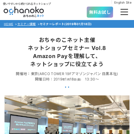
English Site
使いやすいから続けられるネットショップ
無料お試し
HOME
>
セミナー情報
>
セミナーレポート(2019年01月18日)
おちゃのこネット主催
ネットショップセミナー Vol.8
Amazon Payを理解して、
ネットショップに役立てよう
開催地：東京(ARCO TOWER 19F
アマゾンジャパン 目黒本社)
開催日時：2019
1
18
13:30～
年
月
日(金)