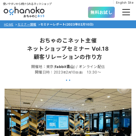
English Site
使いやすいから続けられるネットショップ
無料お試し
HOME
>
セミナー情報
>
セミナーレポート(2023年02月10日)
おちゃのこネット主催
ネットショップセミナー Vol.18
顧客リレーションの作り方
開催地：東京(
fabbit青山
)
/
オンライン配信
開催日時：2023
2
10
13:30～
年
月
日(金)