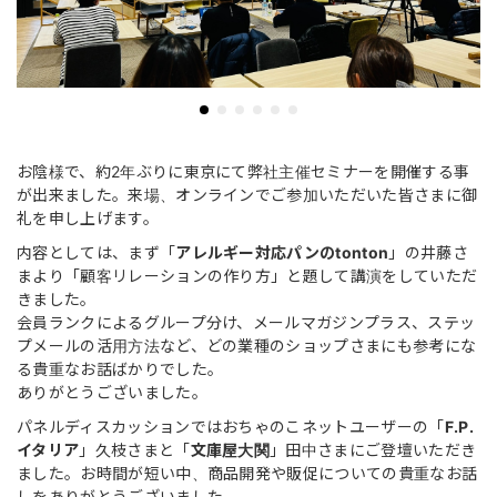
お陰様で、約2年ぶりに東京にて弊社主催セミナーを開催する事
が出来ました。来場、オンラインでご参加いただいた皆さまに御
礼を申し上げます。
内容としては、まず「
アレルギー対応パンのtonton
」の井藤さ
まより「顧客リレーションの作り方」と題して講演をしていただ
きました。
会員ランクによるグループ分け、メールマガジンプラス、ステッ
プメールの活用方法など、どの業種のショップさまにも参考にな
る貴重なお話ばかりでした。
ありがとうございました。
パネルディスカッションではおちゃのこネットユーザーの「
F.P.
イタリア
」久枝さまと「
文庫屋大関
」田中さまにご登壇いただき
ました。お時間が短い中、商品開発や販促についての貴重なお話
しをありがとうございました。