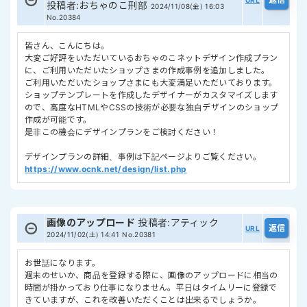
URL
投稿者
:
おちゃのこ刑部
2024/11/08(金) 16:03
No.20384
皆さん、こんにちは。
大変ご好評をいただいているおちゃのこネットデザイン作成プラン
に、ご利用いただいたショップさまの作成事例を追加しました。
ご利用いただいたショップさまにも大変満足いただいております。
ショップテンプレートを作成したデザイナーがカスタマイズします
ので、高度なHTMLやCSSの技術が必要な独自デザインのショップ
作成が可能です。
是非この機会にデザインプランをご検討ください！
デザインプランの詳細、事例は下記ページよりご覧ください。
https://www.ocnk.net/design/list.php
画像のアップロード
投稿者
:
アティック
URL
2024/11/02(土) 14:41
No.20381
お世話になります。
週末のせいか、商品を登録する際に、画像のアップロードに相当の
時間が掛かっており仕事になりません。平日はタイムリーに登録で
きていますが、これを改善いただくことは出来るでしょうか。