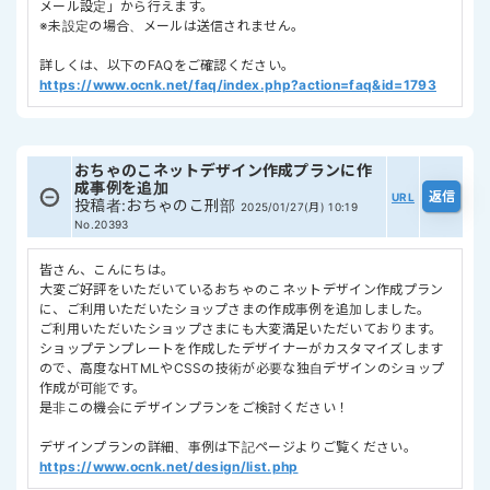
メール設定」から行えます。
※未設定の場合、メールは送信されません。
詳しくは、以下のFAQをご確認ください。
https://www.ocnk.net/faq/index.php?action=faq&id=1793
おちゃのこネットデザイン作成プランに作
成事例を追加
URL
投稿者
:
おちゃのこ刑部
2025/01/27(月) 10:19
No.20393
皆さん、こんにちは。
大変ご好評をいただいているおちゃのこネットデザイン作成プラン
に、ご利用いただいたショップさまの作成事例を追加しました。
ご利用いただいたショップさまにも大変満足いただいております。
ショップテンプレートを作成したデザイナーがカスタマイズします
ので、高度なHTMLやCSSの技術が必要な独自デザインのショップ
作成が可能です。
是非この機会にデザインプランをご検討ください！
デザインプランの詳細、事例は下記ページよりご覧ください。
https://www.ocnk.net/design/list.php