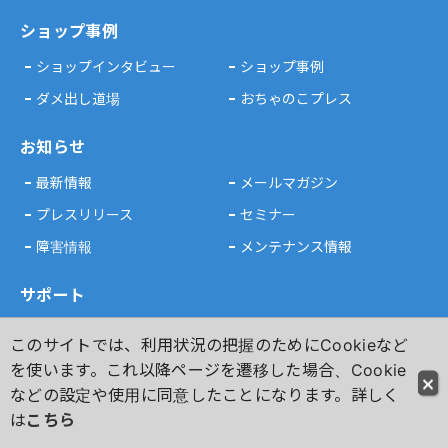
ショップ事例
ショップインタビュー
ショップ事例
ダメ出し道場
おちゃのこプレス
お知らせ
最新情報
メールマガジン
プレスリリース
セミナー
障害情報
メンテナンス情報
サポート
よくある質問
お問い合わせ
このサイトでは、利用状況の把握のためにCookieなど
おちゃのこカフェ
Webマニュアル
を使います。これ以降ページを遷移した場合、Cookie
などの設定や使用に同意したことになります。詳しく
おちゃのこ広場
不適切な商品を見つけたら
は
こちら
使いやすいから続けられるネットショップ