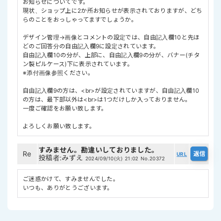
お知らせについてです。
現状、ショップ上に2か所お知らせが表示されておりますが、どち
らのことをおっしゃってますでしょうか。
デザイン管理→画像とコメントの設定では、自由記入欄10と先ほ
どのご回答分の自由記入欄9に設定されています。
自由記入欄10の分が、上部に、自由記入欄9の分が、バナー(チタ
ン製ピルケース)下に表示されています。
※添付画像参照ください。
自由記入欄9の方は、<br>が設定されていますが、自由記入欄10
の方は、最下部以外は<br>は1つだけしか入っておりません。
一度ご確認をお願い致します。
よろしくお願い致します。
すみません。勘違いしておりました。
Re
URL
投稿者
:
みずえ
2024/09/10(火) 21:02
No.20372
ご迷惑かけて、すみませんでした。
いつも、ありがとうございます。