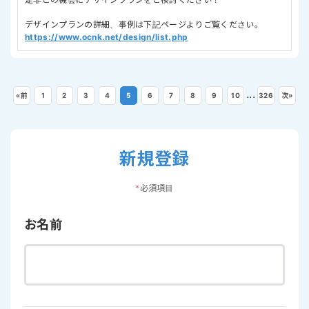
デザインプランの詳細、事例は下記ページよりご覧ください。
https://www.ocnk.net/design/list.php
...
«
前
1
2
3
4
5
6
7
8
9
10
326
次
»
新規登録
*
必須項目
お名前