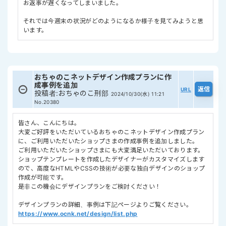
お返事が遅くなってしまいました。
それでは今週末の状況がどのようになるか様子を見てみようと思
います。
おちゃのこネットデザイン作成プランに作
成事例を追加
URL
投稿者
:
おちゃのこ刑部
2024/10/30(水) 11:21
No.20380
皆さん、こんにちは。
大変ご好評をいただいているおちゃのこネットデザイン作成プラン
に、ご利用いただいたショップさまの作成事例を追加しました。
ご利用いただいたショップさまにも大変満足いただいております。
ショップテンプレートを作成したデザイナーがカスタマイズします
ので、高度なHTMLやCSSの技術が必要な独自デザインのショップ
作成が可能です。
是非この機会にデザインプランをご検討ください！
デザインプランの詳細、事例は下記ページよりご覧ください。
https://www.ocnk.net/design/list.php