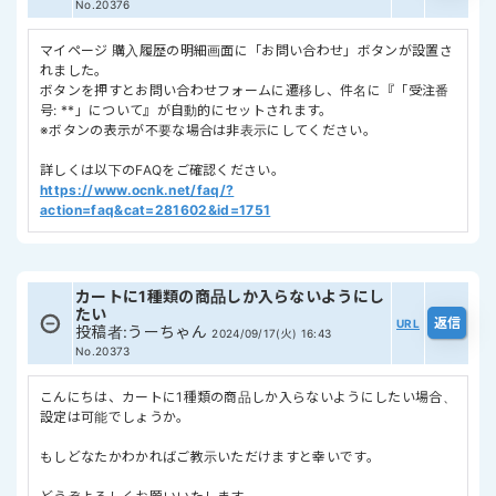
No.20376
マイページ 購入履歴の明細画面に「お問い合わせ」ボタンが設置さ
れました。
ボタンを押すとお問い合わせフォームに遷移し、件名に『「受注番
号: **」について』が自動的にセットされます。
※ボタンの表示が不要な場合は非表示にしてください。
詳しくは以下のFAQをご確認ください。
https://www.ocnk.net/faq/?
action=faq&cat=281602&id=1751
カートに1種類の商品しか入らないようにし
たい
URL
投稿者
:
うーちゃん
2024/09/17(火) 16:43
No.20373
こんにちは、カートに1種類の商品しか入らないようにしたい場合、
設定は可能でしょうか。
もしどなたかわかればご教示いただけますと幸いです。