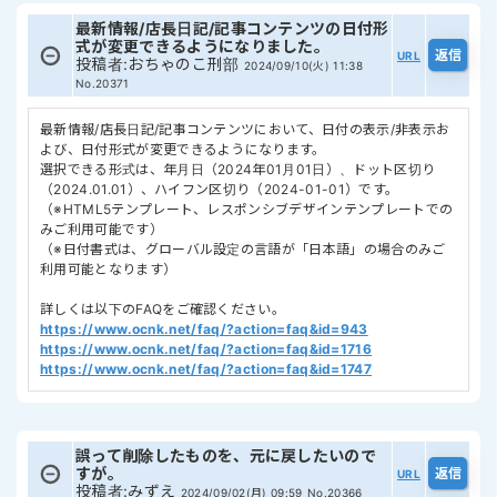
最新情報/店長日記/記事コンテンツの日付形
式が変更できるようになりました。
URL
投稿者
:
おちゃのこ刑部
2024/09/10(火) 11:38
No.20371
最新情報/店長日記/記事コンテンツにおいて、日付の表示/非表示お
よび、日付形式が変更できるようになります。
選択できる形式は、年月日（2024年01月01日）、ドット区切り
（2024.01.01）、ハイフン区切り（2024-01-01）です。
（※HTML5テンプレート、レスポンシブデザインテンプレートでの
みご利用可能です）
（※日付書式は、グローバル設定の言語が「日本語」の場合のみご
利用可能となります）
詳しくは以下のFAQをご確認ください。
https://www.ocnk.net/faq/?action=faq&id=943
https://www.ocnk.net/faq/?action=faq&id=1716
https://www.ocnk.net/faq/?action=faq&id=1747
誤って削除したものを、元に戻したいので
すが。
URL
投稿者
:
みずえ
2024/09/02(月) 09:59
No.20366