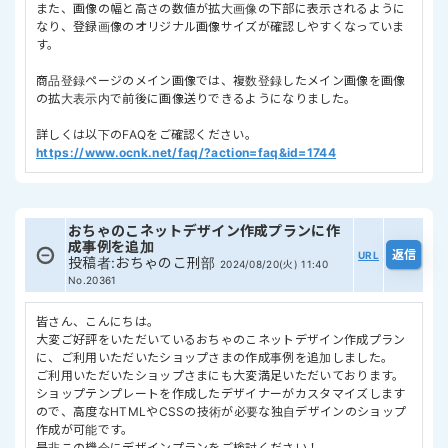
また、画像の幅と高さの数値が拡大画像の下部に表示されるように
なり、登録画像のオリジナル画像サイズが確認しやすくなっていま
す。
商品登録ページのメイン画像では、複数登録したメイン画像を画像
の拡大表示内で前後に画像送りできるようになりました。
詳しくは以下のFAQをご確認ください。
https://www.ocnk.net/faq/?action=faq&id=1744
おちゃのこネットデザイン作成プランに作
成事例を追加
URL
投稿者
:
おちゃのこ刑部
2024/08/20(火) 11:40
No.20361
皆さん、こんにちは。
大変ご好評をいただいているおちゃのこネットデザイン作成プラン
に、ご利用いただいたショップさまの作成事例を追加しました。
ご利用いただいたショップさまにも大変満足いただいております。
ショップテンプレートを作成したデザイナーがカスタマイズします
ので、高度なHTMLやCSSの技術が必要な独自デザインのショップ
作成が可能です。
是非この機会にデザインプランをご検討ください！