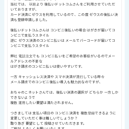
当社では、 以前より 後払いドットコムさんをご利用させていただ
いておりますが、
カード決済にゼウスを利用しているので、この度 ゼウスの後払い決
済も登録申請しました。
後払いドットコムさんは コンビニ後払いの場合 はがきが届いてコ
ンビニで支払うスタイル
逆に ゼウス決済のコンビニ払いは メールでバーコードが届いてコ
ンビニで支払うスタイル
弊社 電話注文でも コンビニ払いをご希望のお客様がいるのでメー
ルアドレスの不要な
はがき請求のコンビニ払いは使いやすいです、
一方 キャッシュレス決済や スマホ決済が流行している昨今
メール請求でのコンビニ後払い導入も魅力的なのですが、
おちゃのこネットさんでは、後払い決済の選択が どちらか 一方しか
できないようで
複数 運用したい要望は満たされません。
つきましては 支払い項目の コンビニ決済を 複数登録できるように
変更していただく事は難しいでしょうか？
取り急ぎ 要望として 投稿させていただきます。
ご検討 よろしくお願いいたします