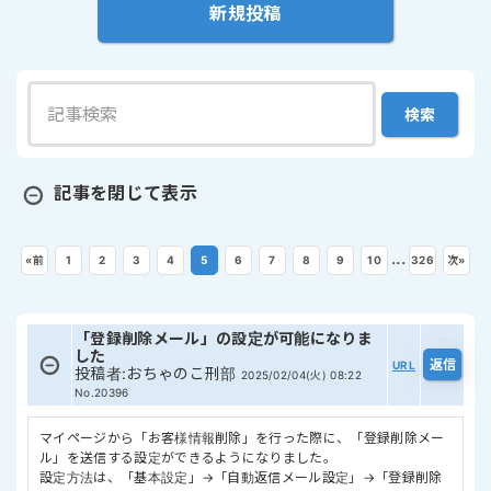
新規投稿
記事を閉じて表示
...
«
前
1
2
3
4
5
6
7
8
9
10
326
次
»
「登録削除メール」の設定が可能になりま
した
URL
投稿者
:
おちゃのこ刑部
2025/02/04(火) 08:22
No.20396
マイページから「お客様情報削除」を行った際に、「登録削除メー
ル」を送信する設定ができるようになりました。
設定方法は、「基本設定」→「自動返信メール設定」→「登録削除