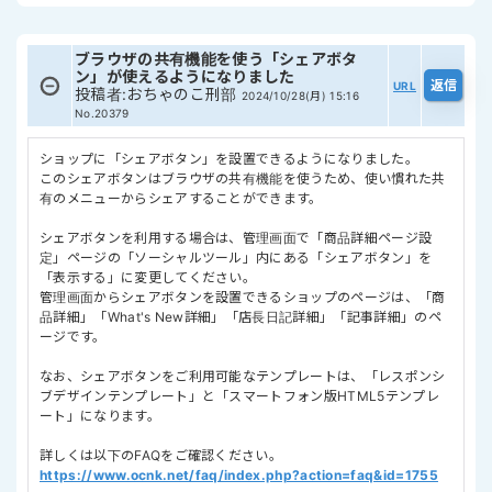
ブラウザの共有機能を使う「シェアボタ
ン」が使えるようになりました
URL
投稿者
:
おちゃのこ刑部
2024/10/28(月) 15:16
No.20379
ショップに「シェアボタン」を設置できるようになりました。
このシェアボタンはブラウザの共有機能を使うため、使い慣れた共
有のメニューからシェアすることができます。
シェアボタンを利用する場合は、管理画面で「商品詳細ページ設
定」ページの「ソーシャルツール」内にある「シェアボタン」を
「表示する」に変更してください。
管理画面からシェアボタンを設置できるショップのページは、「商
品詳細」「What's New詳細」「店長日記詳細」「記事詳細」のペ
ージです。
なお、シェアボタンをご利用可能なテンプレートは、「レスポンシ
ブデザインテンプレート」と「スマートフォン版HTML5テンプレ
ート」になります。
詳しくは以下のFAQをご確認ください。
https://www.ocnk.net/faq/index.php?action=faq&id=1755