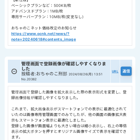
ベーシックプランなど：500KB/枚
アドバンスドプラン：1MB/枚
専用サーバープラン：10MB/枚(変更なし)
おちゃのこネット価格改定のお知らせ
https://www.ocnk.net/news/?
note=20240618#contents_image
管理画面で登録画像が確認しやすくなりま
した
URL
投稿者
:
おちゃのこ刑部
2024/08/26(月) 13:51
No.20362
管理画面で登録した画像を拡大表示した際の表示形式を変更し、登
録画像情報が確認しやすくなりました。
これまで、拡大画像表示がスマートフォンでの表示に最適化されて
いたのは画像専用管理画面でのみでしたが、他の画面の画像拡大表
示もスマートフォン表示に最適化しました。
登録した画像が画面幅よりも大きい場合は縮小表示し、右上の等倍
表示の拡大ボタンを押すとオリジナル画像サイズで表示を確認でき
ます。