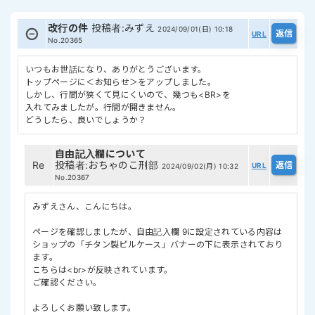
改行の件
投稿者
:
みずえ
2024/09/01(日) 10:18
URL
No.20365
いつもお世話になり、ありがとうございます。
トップページに＜お知らせ＞をアップしました。
しかし、行間が狭くて見にくいので、幾つも<BR>を
入れてみましたが。行間が開きません。
どうしたら、良いでしょうか？
自由記入欄について
Re
投稿者
:
おちゃのこ刑部
URL
2024/09/02(月) 10:32
No.20367
みずえさん、こんにちは。
ページを確認しましたが、自由記入欄 9に設定されている内容は
ショップの「チタン製ピルケース」バナーの下に表示されており
ます。
こちらは<br>が反映されています。
ご確認ください。
よろしくお願い致します。