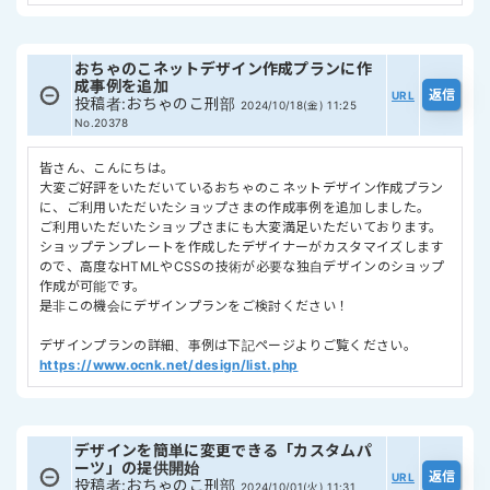
おちゃのこネットデザイン作成プランに作
成事例を追加
URL
投稿者
:
おちゃのこ刑部
2024/10/18(金) 11:25
No.20378
皆さん、こんにちは。
大変ご好評をいただいているおちゃのこネットデザイン作成プラン
に、ご利用いただいたショップさまの作成事例を追加しました。
ご利用いただいたショップさまにも大変満足いただいております。
ショップテンプレートを作成したデザイナーがカスタマイズします
ので、高度なHTMLやCSSの技術が必要な独自デザインのショップ
作成が可能です。
是非この機会にデザインプランをご検討ください！
デザインプランの詳細、事例は下記ページよりご覧ください。
https://www.ocnk.net/design/list.php
デザインを簡単に変更できる「カスタムパ
ーツ」の提供開始
URL
投稿者
:
おちゃのこ刑部
2024/10/01(火) 11:31